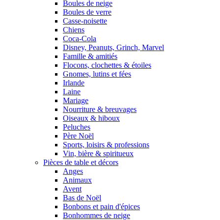
Boules de neige
Boules de verre
Casse-noisette
Chiens
Coca-Cola
Disney, Peanuts, Grinch, Marvel
Famille & amitiés
Flocons, clochettes & étoiles
Gnomes, lutins et fées
Irlande
Laine
Mariage
Nourriture & breuvages
Oiseaux & hiboux
Peluches
Père Noël
Sports, loisirs & professions
Vin, bière & spiritueux
Pièces de table et décors
Anges
Animaux
Avent
Bas de Noël
Bonbons et pain d'épices
Bonhommes de neige