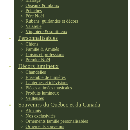
Mariage
Oiseaux & hiboux
Peluches
Père Noël
Rubans, guirlandes et décors
Vaisselle
Vin, bière & spiritueux
Personnalisables
Chiens
Famille & Amitiés
Loisirs et professions
Premier Noël
Décors lumineux
Chandelles
Ensemble de lumières
Lanternes et télévisions
Pièces animées musicales
Produits lumineux
Veilleuses
Souvenirs du Québec et du Canada
Aimants
Nos exclusivités
Ornements famille personalisables
Ornements souvenirs