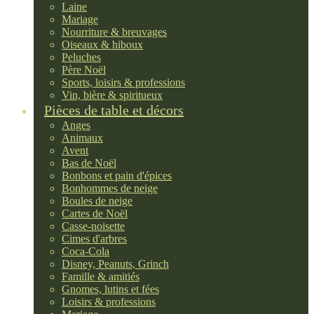
Laine
Mariage
Nourriture & breuvages
Oiseaux & hiboux
Peluches
Père Noël
Sports, loisirs & professions
Vin, bière & spiritueux
Pièces de table et décors
Anges
Animaux
Avent
Bas de Noël
Bonbons et pain d'épices
Bonhommes de neige
Boules de neige
Cartes de Noël
Casse-noisette
Cimes d'arbres
Coca-Cola
Disney, Peanuts, Grinch
Famille & amitiés
Gnomes, lutins et fées
Loisirs & professions