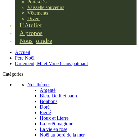
Porte-clés
Vaisselle souvenirs
Vêtements
Divers
L'Atelier
À propos
Nous joindre
Accueil
Père Noël
Ornement, M. et Mme Claus patinant
Catégories
Nos thèmes
Argenté
Bleu, Delft et paon
Bonbons
Doré
Fierté
Houx et Lierre
La forêt magique
La vie en rose
Noël au bord de la mer