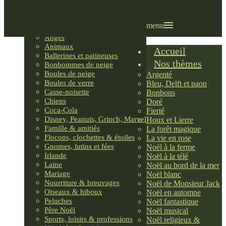
Villages LEMAX
Villages nordiques
Ornements
menu
Anges
Animaux
Accueil
Ballerines et patineuses
Nos thèmes
Bonhommes de neige
Boules de neige
Argenté
Boules de verre
Bleu, Delft et paon
Casse-noisette
Bonbons
Chiens
Doré
Coca-Cola
Fierté
Disney, Peanuts, Grinch, Marvel
Houx et Lierre
Famille & amitiés
La forêt magique
Flocons, clochettes & étoiles
La vie en rose
Gnomes, lutins et fées
Noël à la ferme
Irlande
Noël à la télé
Laine
Noël au bord de la mer
Mariage
Noël blanc
Nourriture & breuvages
Noël de Monsieur Jack
Oiseaux & hiboux
Noël en automne
Peluches
Noël fantastique
Père Noël
Noël musical
Sports, loisirs & professions
Noël religieux &