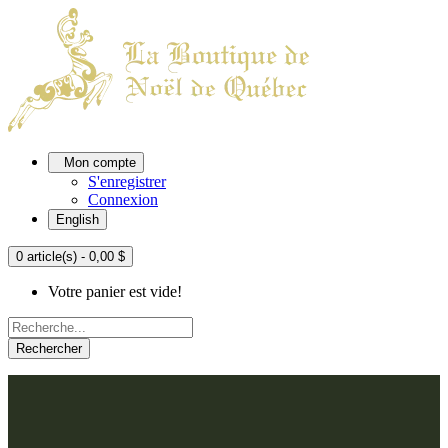
Mon compte
S'enregistrer
Connexion
English
0 article(s) - 0,00 $
Votre panier est vide!
Rechercher
ACCUEIL
L'ATELIER
À PROPOS
Nos thèmes
NOUS JOINDRE
Argenté
Bleu, Delft et paon