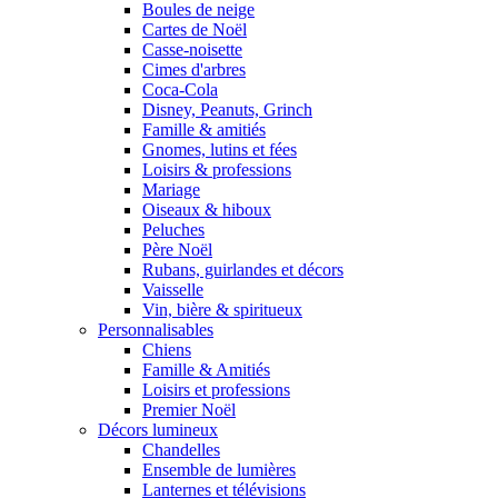
Boules de neige
Cartes de Noël
Casse-noisette
Cimes d'arbres
Coca-Cola
Disney, Peanuts, Grinch
Famille & amitiés
Gnomes, lutins et fées
Loisirs & professions
Mariage
Oiseaux & hiboux
Peluches
Père Noël
Rubans, guirlandes et décors
Vaisselle
Vin, bière & spiritueux
Personnalisables
Chiens
Famille & Amitiés
Loisirs et professions
Premier Noël
Décors lumineux
Chandelles
Ensemble de lumières
Lanternes et télévisions