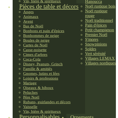
Vin, bière & spiritueux
Hanoucca
Pièces de table et décors
Noël rustique bois
Noël rustique
Anges
rouge
Animaux
Noël traditionnel
Avent
Pain d'épices
Bas de Noël
Petit champignon
Bonbons et pain d'épices
Premier Noël
Bonhommes de neige
S'mores
Boules de neige
Snowpinions
Cartes de Noël
Soldes
Casse-noisette
Vert sérénité
Cimes d'arbres
Villages LEMAX
Coca-Cola
Villages nordiques
Disney, Peanuts, Grinch
Famille & amitiés
Gnomes, lutins et fées
Loisirs & professions
Mariage
Oiseaux & hiboux
Peluches
Père Noël
Rubans, guirlandes et décors
Vaisselle
Vin, bière & spiritueux
Personnalisables
Ornements