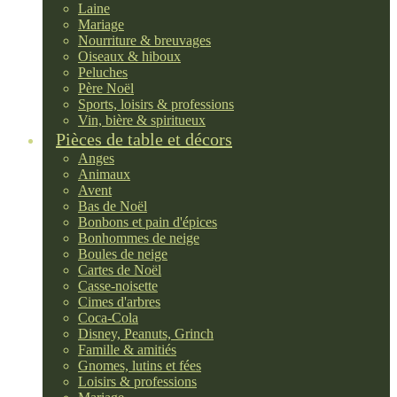
Laine
Mariage
Nourriture & breuvages
Oiseaux & hiboux
Peluches
Père Noël
Sports, loisirs & professions
Vin, bière & spiritueux
Pièces de table et décors
Anges
Animaux
Avent
Bas de Noël
Bonbons et pain d'épices
Bonhommes de neige
Boules de neige
Cartes de Noël
Casse-noisette
Cimes d'arbres
Coca-Cola
Disney, Peanuts, Grinch
Famille & amitiés
Gnomes, lutins et fées
Loisirs & professions