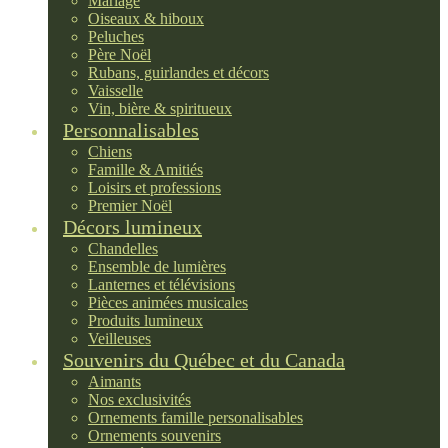
Mariage
Oiseaux & hiboux
Peluches
Père Noël
Rubans, guirlandes et décors
Vaisselle
Vin, bière & spiritueux
Personnalisables
Chiens
Famille & Amitiés
Loisirs et professions
Premier Noël
Décors lumineux
Chandelles
Ensemble de lumières
Lanternes et télévisions
Pièces animées musicales
Produits lumineux
Veilleuses
Souvenirs du Québec et du Canada
Aimants
Nos exclusivités
Ornements famille personalisables
Ornements souvenirs