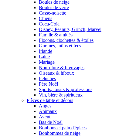
Boules de neige
Boules de verre
Casse-noisette
Chiens
Coca-Cola
Disney, Peanuts, Grinch, Marvel
Famille & amitiés
Flocons, clochettes & étoiles
Gnomes, lutins et fées
Irlande
Laine
Mariage
Nourriture & breuvages
Oiseaux & hiboux
Peluches
Père Noël
Sports, loisirs & professions
Vin, bière & spiritueux
Pièces de table et décors
Anges
Animaux
Avent
Bas de Noël
Bonbons et pain d'épices
Bonhommes de neige