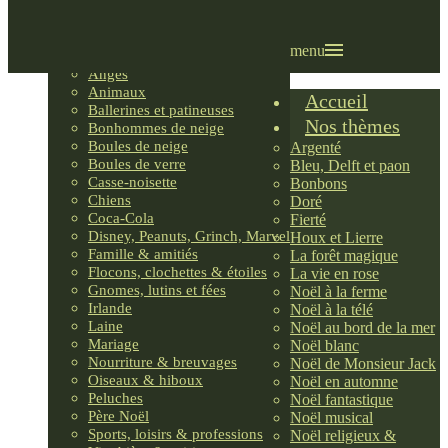
Villages LEMAX
Villages nordiques
Ornements
menu
Anges
Animaux
Accueil
Ballerines et patineuses
Nos thèmes
Bonhommes de neige
Boules de neige
Argenté
Boules de verre
Bleu, Delft et paon
Casse-noisette
Bonbons
Chiens
Doré
Coca-Cola
Fierté
Disney, Peanuts, Grinch, Marvel
Houx et Lierre
Famille & amitiés
La forêt magique
Flocons, clochettes & étoiles
La vie en rose
Gnomes, lutins et fées
Noël à la ferme
Irlande
Noël à la télé
Laine
Noël au bord de la mer
Mariage
Noël blanc
Nourriture & breuvages
Noël de Monsieur Jack
Oiseaux & hiboux
Noël en automne
Peluches
Noël fantastique
Père Noël
Noël musical
Sports, loisirs & professions
Noël religieux &