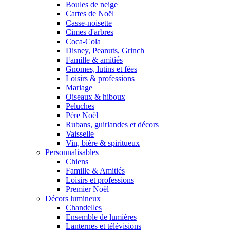
Boules de neige
Cartes de Noël
Casse-noisette
Cimes d'arbres
Coca-Cola
Disney, Peanuts, Grinch
Famille & amitiés
Gnomes, lutins et fées
Loisirs & professions
Mariage
Oiseaux & hiboux
Peluches
Père Noël
Rubans, guirlandes et décors
Vaisselle
Vin, bière & spiritueux
Personnalisables
Chiens
Famille & Amitiés
Loisirs et professions
Premier Noël
Décors lumineux
Chandelles
Ensemble de lumières
Lanternes et télévisions