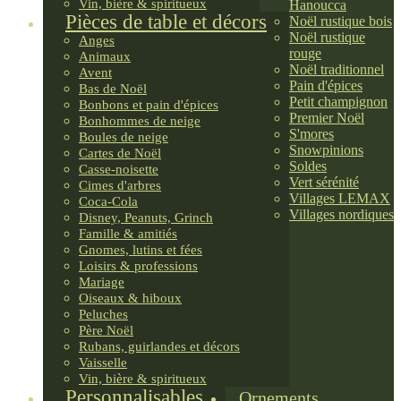
Vin, bière & spiritueux
Hanoucca
Pièces de table et décors
Noël rustique bois
Noël rustique
Anges
rouge
Animaux
Noël traditionnel
Avent
Pain d'épices
Bas de Noël
Petit champignon
Bonbons et pain d'épices
Premier Noël
Bonhommes de neige
S'mores
Boules de neige
Snowpinions
Cartes de Noël
Soldes
Casse-noisette
Vert sérénité
Cimes d'arbres
Villages LEMAX
Coca-Cola
Villages nordiques
Disney, Peanuts, Grinch
Famille & amitiés
Gnomes, lutins et fées
Loisirs & professions
Mariage
Oiseaux & hiboux
Peluches
Père Noël
Rubans, guirlandes et décors
Vaisselle
Vin, bière & spiritueux
Personnalisables
Ornements