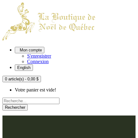
Mon compte
S'enregistrer
Connexion
English
0 article(s) - 0,00 $
Votre panier est vide!
Rechercher
ACCUEIL
L'ATELIER
À PROPOS
Nos thèmes
NOUS JOINDRE
Argenté
Bleu, Delft et paon