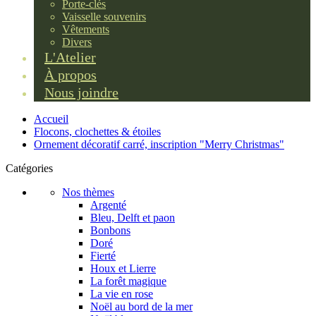
Porte-clés
Vaisselle souvenirs
Vêtements
Divers
L'Atelier
À propos
Nous joindre
Accueil
Flocons, clochettes & étoiles
Ornement décoratif carré, inscription "Merry Christmas"
Catégories
Nos thèmes
Argenté
Bleu, Delft et paon
Bonbons
Doré
Fierté
Houx et Lierre
La forêt magique
La vie en rose
Noël au bord de la mer