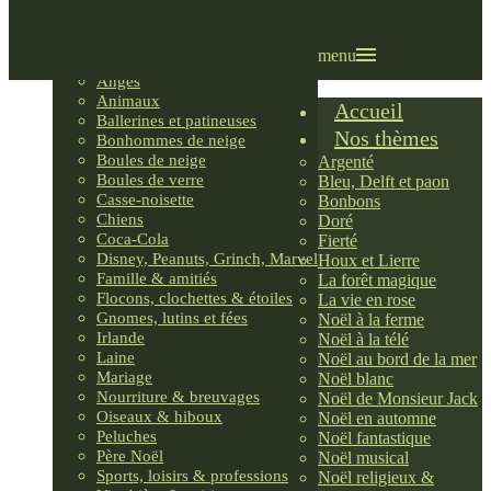
Villages LEMAX
Villages nordiques
Ornements
menu
Anges
Animaux
Accueil
Ballerines et patineuses
Nos thèmes
Bonhommes de neige
Boules de neige
Argenté
Boules de verre
Bleu, Delft et paon
Casse-noisette
Bonbons
Chiens
Doré
Coca-Cola
Fierté
Disney, Peanuts, Grinch, Marvel
Houx et Lierre
Famille & amitiés
La forêt magique
Flocons, clochettes & étoiles
La vie en rose
Gnomes, lutins et fées
Noël à la ferme
Irlande
Noël à la télé
Laine
Noël au bord de la mer
Mariage
Noël blanc
Nourriture & breuvages
Noël de Monsieur Jack
Oiseaux & hiboux
Noël en automne
Peluches
Noël fantastique
Père Noël
Noël musical
Sports, loisirs & professions
Noël religieux &