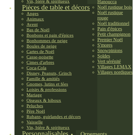
Vin, bière & spiritueux
Hanoucca
Pièces de table et décors
Noël rustique bois
Noël rustique
Anges
rouge
Animaux
Noël traditionnel
Avent
Pain d'épices
Bas de Noël
Petit champignon
Bonbons et pain d'épices
Premier Noël
Bonhommes de neige
S'mores
Boules de neige
Snowpinions
Cartes de Noël
Soldes
Casse-noisette
Vert sérénité
Cimes d'arbres
Villages LEMAX
Coca-Cola
Villages nordiques
Disney, Peanuts, Grinch
Famille & amitiés
Gnomes, lutins et fées
Loisirs & professions
Mariage
Oiseaux & hiboux
Peluches
Père Noël
Rubans, guirlandes et décors
Vaisselle
Vin, bière & spiritueux
Personnalisables
Ornements