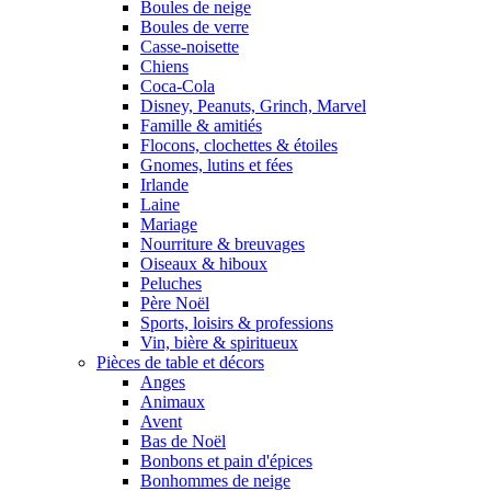
Boules de neige
Boules de verre
Casse-noisette
Chiens
Coca-Cola
Disney, Peanuts, Grinch, Marvel
Famille & amitiés
Flocons, clochettes & étoiles
Gnomes, lutins et fées
Irlande
Laine
Mariage
Nourriture & breuvages
Oiseaux & hiboux
Peluches
Père Noël
Sports, loisirs & professions
Vin, bière & spiritueux
Pièces de table et décors
Anges
Animaux
Avent
Bas de Noël
Bonbons et pain d'épices
Bonhommes de neige