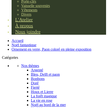
Porte-clés
Vaisselle souvenirs
Vêtements
Divers
L'Atelier
À propos
Nous joindre
Accueil
Noël fantastique
Ornement en verre, Paon coloré en pleine exposition
Catégories
Nos thèmes
Argenté
Bleu, Delft et paon
Bonbons
Doré
Fierté
Houx et Lierre
La forêt magique
La vie en rose
Noël au bord de la mer