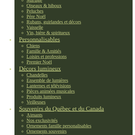
Mariage
Oiseaux & hiboux
Peluches
Père Noël
Rubans, guirlandes et décors
Vaisselle
Vin, bière & spiritueux
Personnalisables
Chiens
Famille & Amitiés
Loisirs et professions
Premier Noël
Décors lumineux
Chandelles
Ensemble de lumières
Lanternes et télévisions
Pièces animées musicales
Produits lumineux
Veilleuses
Souvenirs du Québec et du Canada
Aimants
Nos exclusivités
Ornements famille personalisables
Ornements souvenirs