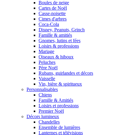
Boules de neige
Cartes de Noël
Casse-noisette
Cimes d'arbres
Coca-Cola
Disney, Peanuts, Grinch
Famille & amitiés
Gnomes, lutins et fées
Loisirs & professions
Mariage
Oiseaux & hiboux
Peluches
Père Noël
Rubans, guirlandes et décors
Vaisselle
Vin, bière & spiritueux
Personnalisables
Chiens
Famille & Amitiés
Loisirs et professions
Premier Noël
Décors lumineux
Chandelles
Ensemble de lumières
Lanternes et télévisions