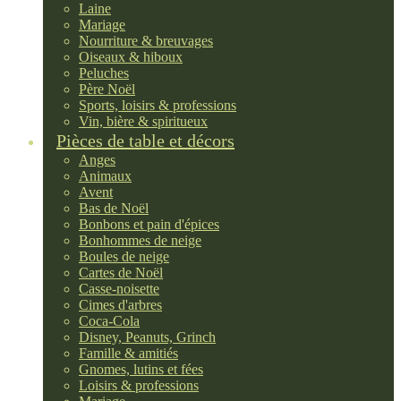
Laine
Mariage
Nourriture & breuvages
Oiseaux & hiboux
Peluches
Père Noël
Sports, loisirs & professions
Vin, bière & spiritueux
Pièces de table et décors
Anges
Animaux
Avent
Bas de Noël
Bonbons et pain d'épices
Bonhommes de neige
Boules de neige
Cartes de Noël
Casse-noisette
Cimes d'arbres
Coca-Cola
Disney, Peanuts, Grinch
Famille & amitiés
Gnomes, lutins et fées
Loisirs & professions