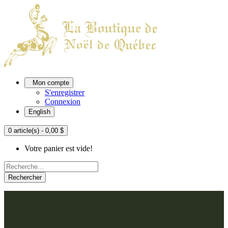
Mon compte
S'enregistrer
Connexion
English
0 article(s) - 0,00 $
Votre panier est vide!
Rechercher
ACCUEIL
L'ATELIER
À PROPOS
Nos thèmes
NOUS JOINDRE
Argenté
Bleu, Delft et paon