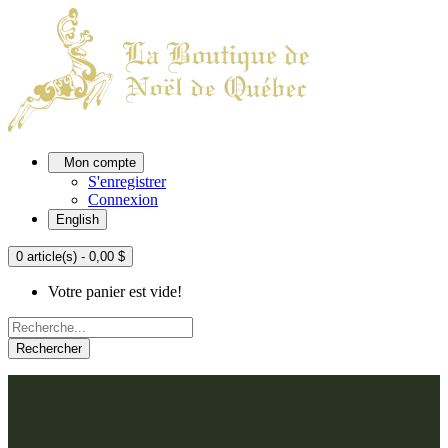
Mon compte
S'enregistrer
Connexion
English
0 article(s) - 0,00 $
Votre panier est vide!
Rechercher
ACCUEIL
L'ATELIER
À PROPOS
Nos thèmes
NOUS JOINDRE
Argenté
Bleu, Delft et paon