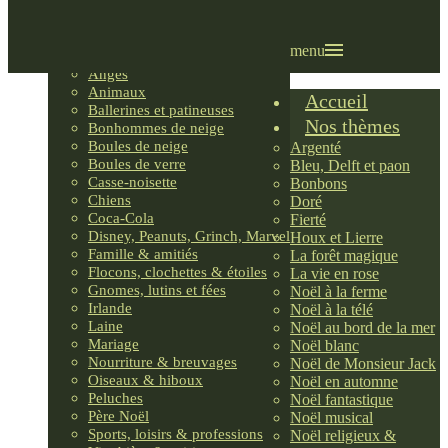
Villages LEMAX
Villages nordiques
Ornements
menu
Anges
Animaux
Accueil
Ballerines et patineuses
Nos thèmes
Bonhommes de neige
Boules de neige
Argenté
Boules de verre
Bleu, Delft et paon
Casse-noisette
Bonbons
Chiens
Doré
Coca-Cola
Fierté
Disney, Peanuts, Grinch, Marvel
Houx et Lierre
Famille & amitiés
La forêt magique
Flocons, clochettes & étoiles
La vie en rose
Gnomes, lutins et fées
Noël à la ferme
Irlande
Noël à la télé
Laine
Noël au bord de la mer
Mariage
Noël blanc
Nourriture & breuvages
Noël de Monsieur Jack
Oiseaux & hiboux
Noël en automne
Peluches
Noël fantastique
Père Noël
Noël musical
Sports, loisirs & professions
Noël religieux &