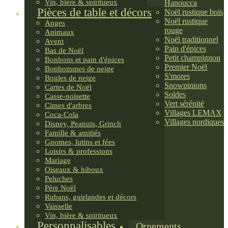
Vin, bière & spiritueux
Hanoucca
Pièces de table et décors
Noël rustique bois
Noël rustique
Anges
rouge
Animaux
Noël traditionnel
Avent
Pain d'épices
Bas de Noël
Petit champignon
Bonbons et pain d'épices
Premier Noël
Bonhommes de neige
S'mores
Boules de neige
Snowpinions
Cartes de Noël
Soldes
Casse-noisette
Vert sérénité
Cimes d'arbres
Villages LEMAX
Coca-Cola
Villages nordiques
Disney, Peanuts, Grinch
Famille & amitiés
Gnomes, lutins et fées
Loisirs & professions
Mariage
Oiseaux & hiboux
Peluches
Père Noël
Rubans, guirlandes et décors
Vaisselle
Vin, bière & spiritueux
Personnalisables
Ornements