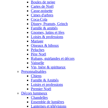
Boules de neige
Cartes de Noël
Casse-noisette
Cimes d'arbres
Coca-Cola
Disney, Peanuts, Grinch
Famille & amitiés
Gnomes, lutins et fées
Loisirs & professions
Mariage
Oiseaux & hiboux
Peluches
Père Noël
Rubans, guirlandes et décors
Vaisselle
Vin, bière & spiritueux
Personnalisables
Chiens
Famille & Amitiés
Loisirs et professions
Premier Noël
Décors lumineux
Chandelles
Ensemble de lumières
Lanternes et télévisions