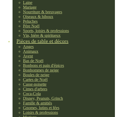
Laine
Mariage
Nourriture & breuvages
Oiseaux & hiboux
Peluches
Père Noël
Sports, loisirs & professions
Vin, bière & spiritueux
Pièces de table et décors
Anges
Animaux
Avent
Bas de Noël
Bonbons et pain d'épices
Bonhommes de neige
Boules de neige
Cartes de Noël
Casse-noisette
Cimes d'arbres
Coca-Cola
Disney, Peanuts, Grinch
Famille & amitiés
Gnomes, lutins et fées
Loisirs & professions