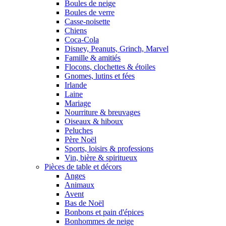
Boules de neige
Boules de verre
Casse-noisette
Chiens
Coca-Cola
Disney, Peanuts, Grinch, Marvel
Famille & amitiés
Flocons, clochettes & étoiles
Gnomes, lutins et fées
Irlande
Laine
Mariage
Nourriture & breuvages
Oiseaux & hiboux
Peluches
Père Noël
Sports, loisirs & professions
Vin, bière & spiritueux
Pièces de table et décors
Anges
Animaux
Avent
Bas de Noël
Bonbons et pain d'épices
Bonhommes de neige