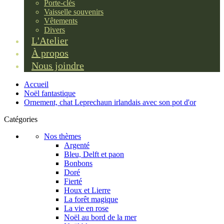
Porte-clés
Vaisselle souvenirs
Vêtements
Divers
L'Atelier
À propos
Nous joindre
Accueil
Noël fantastique
Ornement, chat Leprechaun irlandais avec son pot d'or
Catégories
Nos thèmes
Argenté
Bleu, Delft et paon
Bonbons
Doré
Fierté
Houx et Lierre
La forêt magique
La vie en rose
Noël au bord de la mer