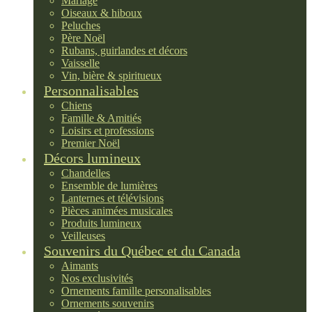
Mariage
Oiseaux & hiboux
Peluches
Père Noël
Rubans, guirlandes et décors
Vaisselle
Vin, bière & spiritueux
Personnalisables
Chiens
Famille & Amitiés
Loisirs et professions
Premier Noël
Décors lumineux
Chandelles
Ensemble de lumières
Lanternes et télévisions
Pièces animées musicales
Produits lumineux
Veilleuses
Souvenirs du Québec et du Canada
Aimants
Nos exclusivités
Ornements famille personalisables
Ornements souvenirs