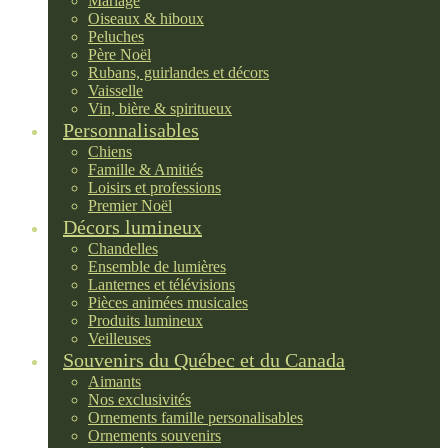
Mariage
Oiseaux & hiboux
Peluches
Père Noël
Rubans, guirlandes et décors
Vaisselle
Vin, bière & spiritueux
Personnalisables
Chiens
Famille & Amitiés
Loisirs et professions
Premier Noël
Décors lumineux
Chandelles
Ensemble de lumières
Lanternes et télévisions
Pièces animées musicales
Produits lumineux
Veilleuses
Souvenirs du Québec et du Canada
Aimants
Nos exclusivités
Ornements famille personalisables
Ornements souvenirs