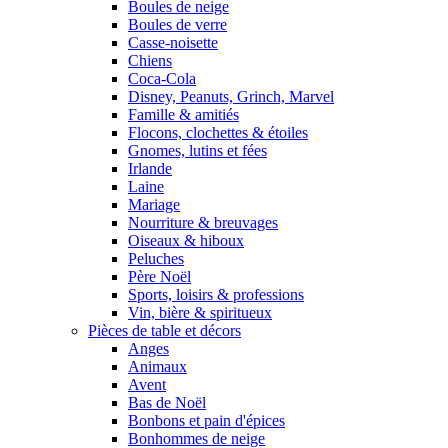
Boules de neige
Boules de verre
Casse-noisette
Chiens
Coca-Cola
Disney, Peanuts, Grinch, Marvel
Famille & amitiés
Flocons, clochettes & étoiles
Gnomes, lutins et fées
Irlande
Laine
Mariage
Nourriture & breuvages
Oiseaux & hiboux
Peluches
Père Noël
Sports, loisirs & professions
Vin, bière & spiritueux
Pièces de table et décors
Anges
Animaux
Avent
Bas de Noël
Bonbons et pain d'épices
Bonhommes de neige