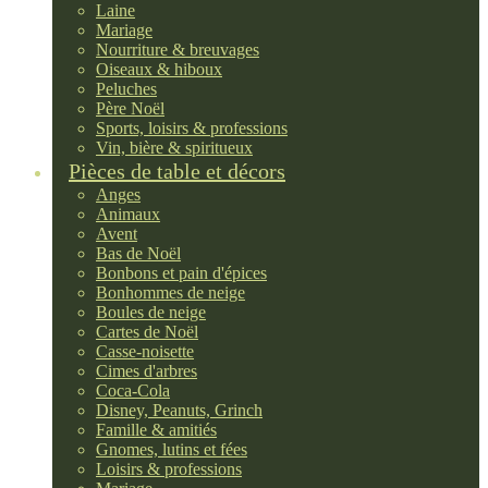
Laine
Mariage
Nourriture & breuvages
Oiseaux & hiboux
Peluches
Père Noël
Sports, loisirs & professions
Vin, bière & spiritueux
Pièces de table et décors
Anges
Animaux
Avent
Bas de Noël
Bonbons et pain d'épices
Bonhommes de neige
Boules de neige
Cartes de Noël
Casse-noisette
Cimes d'arbres
Coca-Cola
Disney, Peanuts, Grinch
Famille & amitiés
Gnomes, lutins et fées
Loisirs & professions