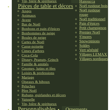
Vin, bière & spiritueux
Hanoucca
Pièces de table et décors
Noël rustique bois
Noël rustique
Anges
rouge
Animaux
Noël traditionnel
Avent
Pain d'épices
Bas de Noël
Petit champignon
Bonbons et pain d'épices
Premier Noël
Bonhommes de neige
S'mores
Boules de neige
Snowpinions
Cartes de Noël
Soldes
Casse-noisette
Vert sérénité
Cimes d'arbres
Villages LEMAX
Coca-Cola
Villages nordiques
Disney, Peanuts, Grinch
Famille & amitiés
Gnomes, lutins et fées
Loisirs & professions
Mariage
Oiseaux & hiboux
Peluches
Père Noël
Rubans, guirlandes et décors
Vaisselle
Vin, bière & spiritueux
Personnalisables
Ornements