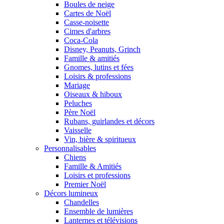
Boules de neige
Cartes de Noël
Casse-noisette
Cimes d'arbres
Coca-Cola
Disney, Peanuts, Grinch
Famille & amitiés
Gnomes, lutins et fées
Loisirs & professions
Mariage
Oiseaux & hiboux
Peluches
Père Noël
Rubans, guirlandes et décors
Vaisselle
Vin, bière & spiritueux
Personnalisables
Chiens
Famille & Amitiés
Loisirs et professions
Premier Noël
Décors lumineux
Chandelles
Ensemble de lumières
Lanternes et télévisions