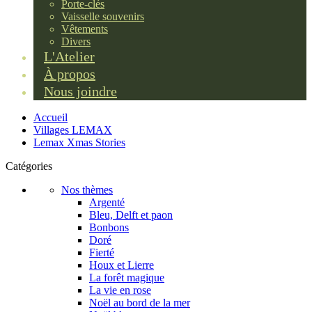
Porte-clés
Vaisselle souvenirs
Vêtements
Divers
L'Atelier
À propos
Nous joindre
Accueil
Villages LEMAX
Lemax Xmas Stories
Catégories
Nos thèmes
Argenté
Bleu, Delft et paon
Bonbons
Doré
Fierté
Houx et Lierre
La forêt magique
La vie en rose
Noël au bord de la mer