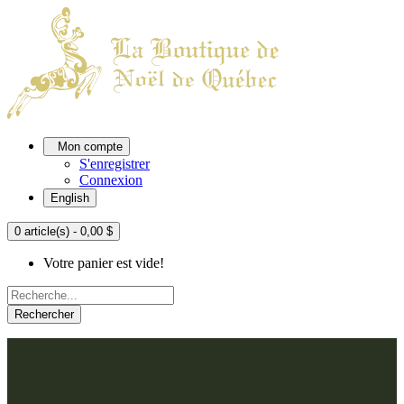
Mon compte
S'enregistrer
Connexion
English
0 article(s) - 0,00 $
Votre panier est vide!
Rechercher
ACCUEIL
L'ATELIER
À PROPOS
Nos thèmes
NOUS JOINDRE
Argenté
Bleu, Delft et paon