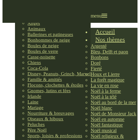
Villages LEMAX
Villages nordiques
Ornements
menu
Anges
Animaux
Accueil
Ballerines et patineuses
Nos thèmes
Bonhommes de neige
Boules de neige
Argenté
Boules de verre
Bleu, Delft et paon
Casse-noisette
Bonbons
Chiens
Doré
Coca-Cola
Fierté
Disney, Peanuts, Grinch, Marvel
Houx et Lierre
Famille & amitiés
La forêt magique
Flocons, clochettes & étoiles
La vie en rose
Gnomes, lutins et fées
Noël à la ferme
Irlande
Noël à la télé
Laine
Noël au bord de la mer
Mariage
Noël blanc
Nourriture & breuvages
Noël de Monsieur Jack
Oiseaux & hiboux
Noël en automne
Peluches
Noël fantastique
Père Noël
Noël musical
Sports, loisirs & professions
Noël religieux &