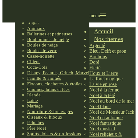
Villages LEMAX
Villages nordiques
Ornements
menu
Anges
Animaux
Accueil
Ballerines et patineuses
Nos thèmes
Bonhommes de neige
Boules de neige
Argenté
Boules de verre
Bleu, Delft et paon
Casse-noisette
Bonbons
Chiens
Doré
Coca-Cola
Fierté
Disney, Peanuts, Grinch, Marvel
Houx et Lierre
Famille & amitiés
La forêt magique
Flocons, clochettes & étoiles
La vie en rose
Gnomes, lutins et fées
Noël à la ferme
Irlande
Noël à la télé
Laine
Noël au bord de la mer
Mariage
Noël blanc
Nourriture & breuvages
Noël de Monsieur Jack
Oiseaux & hiboux
Noël en automne
Peluches
Noël fantastique
Père Noël
Noël musical
Sports, loisirs & professions
Noël religieux &