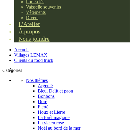
Porte-clés
Vaisselle souvenirs
Vêtements
Divers
L'Atelier
À propos
Nous joindre
Accueil
Villages LEMAX
Clients du food truck
Catégories
Nos thèmes
Argenté
Bleu, Delft et paon
Bonbons
Doré
Fierté
Houx et Lierre
La forêt magique
La vie en rose
Noël au bord de la mer