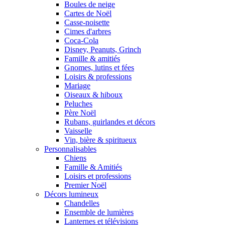
Boules de neige
Cartes de Noël
Casse-noisette
Cimes d'arbres
Coca-Cola
Disney, Peanuts, Grinch
Famille & amitiés
Gnomes, lutins et fées
Loisirs & professions
Mariage
Oiseaux & hiboux
Peluches
Père Noël
Rubans, guirlandes et décors
Vaisselle
Vin, bière & spiritueux
Personnalisables
Chiens
Famille & Amitiés
Loisirs et professions
Premier Noël
Décors lumineux
Chandelles
Ensemble de lumières
Lanternes et télévisions