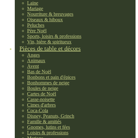
Laine
Mariage
Nourriture & breuvages
Oiseaux & hiboux
Peluches
Père Noël
Sports, loisirs & professions
Vin, bière & spiritueux
Pièces de table et décors
Anges
Animaux
Avent
Bas de Noël
Bonbons et pain d'épices
Bonhommes de neige
Boules de neige
Cartes de Noël
Casse-noisette
Cimes d'arbres
Coca-Cola
Disney, Peanuts, Grinch
Famille & amitiés
Gnomes, lutins et fées
Loisirs & professions