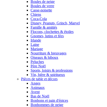
Boules de neige
Boules de verre
Casse-noisette
Chiens
Coca-Cola
Disney, Peanuts, Grinch, Marvel
Famille & amitiés
Flocons, clochettes & étoiles
Gnomes, lutins et fées
Irlande
Laine
Mariage
Nourriture & breuvages
Oiseaux & hiboux
Peluches
Père Noël
Sports, loisirs & professions
Vin, bière & spiritueux
Pièces de table et décors
Anges
Animaux
Avent
Bas de Noël
Bonbons et pain d'épices
Bonhommes de neige