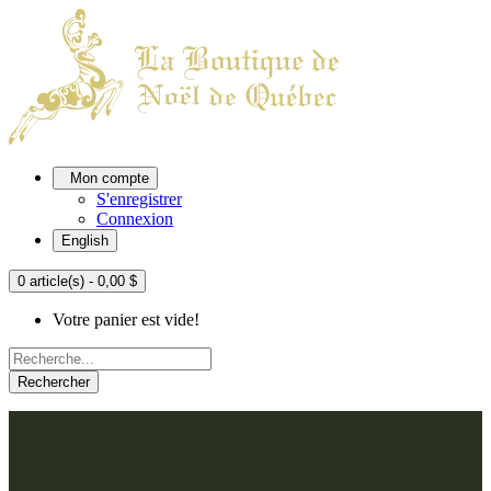
Mon compte
S'enregistrer
Connexion
English
0 article(s) - 0,00 $
Votre panier est vide!
Rechercher
ACCUEIL
L'ATELIER
À PROPOS
Nos thèmes
NOUS JOINDRE
Argenté
Bleu, Delft et paon