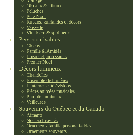
Mariage
Oiseaux & hiboux
Peluches
Père Noël
Rubans, guirlandes et décors
Vaisselle
Vin, bière & spiritueux
Personnalisables
Chiens
Famille & Amitiés
Loisirs et professions
Premier Noël
Décors lumineux
Chandelles
Ensemble de lumières
Lanternes et télévisions
Pièces animées musicales
Produits lumineux
Veilleuses
Souvenirs du Québec et du Canada
Aimants
Nos exclusivités
Ornements famille personalisables
Ornements souvenirs