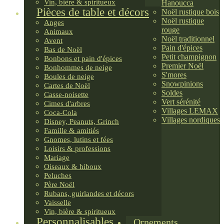
Vin, bière & spiritueux
Hanoucca
Pièces de table et décors
Noël rustique bois
Noël rustique
Anges
rouge
Animaux
Noël traditionnel
Avent
Pain d'épices
Bas de Noël
Petit champignon
Bonbons et pain d'épices
Premier Noël
Bonhommes de neige
S'mores
Boules de neige
Snowpinions
Cartes de Noël
Soldes
Casse-noisette
Vert sérénité
Cimes d'arbres
Villages LEMAX
Coca-Cola
Villages nordiques
Disney, Peanuts, Grinch
Famille & amitiés
Gnomes, lutins et fées
Loisirs & professions
Mariage
Oiseaux & hiboux
Peluches
Père Noël
Rubans, guirlandes et décors
Vaisselle
Vin, bière & spiritueux
Personnalisables
Ornements