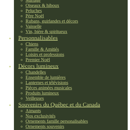
Mariage
Oiseaux & hiboux
Peluches
Père Noël
Rubans, guirlandes et décors
Vaisselle
Vin, bière & spiritueux
Personnalisables
Chiens
Famille & Amitiés
Loisirs et professions
Premier Noël
Décors lumineux
Chandelles
Ensemble de lumières
Lanternes et télévisions
Pièces animées musicales
Produits lumineux
Veilleuses
Souvenirs du Québec et du Canada
Aimants
Nos exclusivités
Ornements famille personalisables
Ornements souvenirs