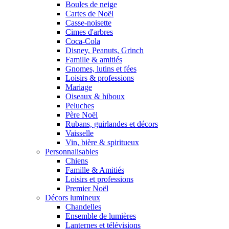
Boules de neige
Cartes de Noël
Casse-noisette
Cimes d'arbres
Coca-Cola
Disney, Peanuts, Grinch
Famille & amitiés
Gnomes, lutins et fées
Loisirs & professions
Mariage
Oiseaux & hiboux
Peluches
Père Noël
Rubans, guirlandes et décors
Vaisselle
Vin, bière & spiritueux
Personnalisables
Chiens
Famille & Amitiés
Loisirs et professions
Premier Noël
Décors lumineux
Chandelles
Ensemble de lumières
Lanternes et télévisions