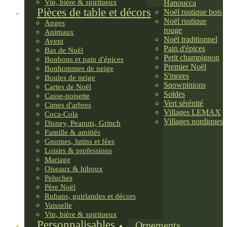
Vin, bière & spiritueux
Hanoucca
Pièces de table et décors
Noël rustique bois
Noël rustique
Anges
rouge
Animaux
Noël traditionnel
Avent
Pain d'épices
Bas de Noël
Petit champignon
Bonbons et pain d'épices
Premier Noël
Bonhommes de neige
S'mores
Boules de neige
Snowpinions
Cartes de Noël
Soldes
Casse-noisette
Vert sérénité
Cimes d'arbres
Villages LEMAX
Coca-Cola
Villages nordiques
Disney, Peanuts, Grinch
Famille & amitiés
Gnomes, lutins et fées
Loisirs & professions
Mariage
Oiseaux & hiboux
Peluches
Père Noël
Rubans, guirlandes et décors
Vaisselle
Vin, bière & spiritueux
Personnalisables
Ornements