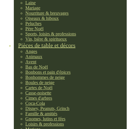
Laine
Mariage
Nourriture & breuvages
Oiseaux & hiboux
Peluches
Père Noël
Sports, loisirs & professions
Vin, bière & spiritueux
Pièces de table et décors
Anges
Animaux
Avent
Bas de Noël
Bonbons et pain d'épices
Bonhommes de neige
Boules de neige
Cartes de Noël
Casse-noisette
Cimes d'arbres
Coca-Cola
Disney, Peanuts, Grinch
Famille & amitiés
Gnomes, lutins et fées
Loisirs & professions