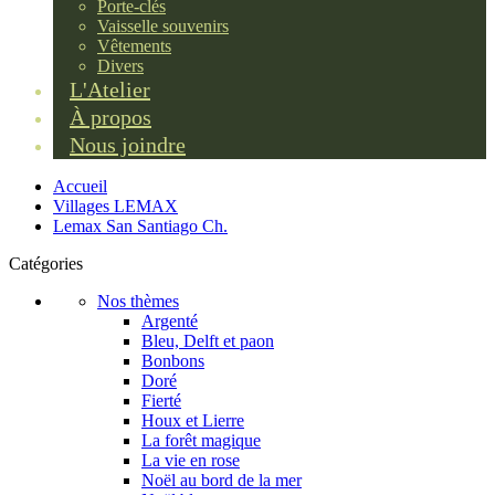
Porte-clés
Vaisselle souvenirs
Vêtements
Divers
L'Atelier
À propos
Nous joindre
Accueil
Villages LEMAX
Lemax San Santiago Ch.
Catégories
Nos thèmes
Argenté
Bleu, Delft et paon
Bonbons
Doré
Fierté
Houx et Lierre
La forêt magique
La vie en rose
Noël au bord de la mer