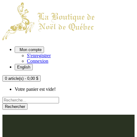
Mon compte
S'enregistrer
Connexion
English
0 article(s) - 0,00 $
Votre panier est vide!
Rechercher
ACCUEIL
L'ATELIER
À PROPOS
Nos thèmes
NOUS JOINDRE
Argenté
Bleu, Delft et paon