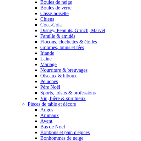
Boules de neige
Boules de verre
Casse-noisette
Chiens
Coca-Cola
Disney, Peanuts, Grinch, Marvel
Famille & amitiés
Flocons, clochettes & étoiles
Gnomes, lutins et fées
Irlande
Laine
Mariage
Nourriture & breuvages
Oiseaux & hiboux
Peluches
Père Noël
Sports, loisirs & professions
Vin, bière & spiritueux
Pièces de table et décors
Anges
Animaux
Avent
Bas de Noël
Bonbons et pain d'épices
Bonhommes de neige