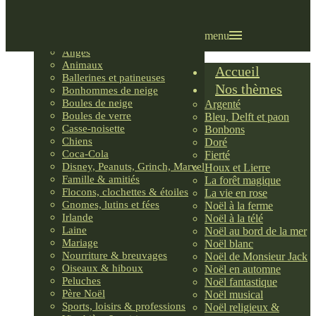
Villages LEMAX
Villages nordiques
Ornements
menu
Anges
Animaux
Accueil
Ballerines et patineuses
Nos thèmes
Bonhommes de neige
Boules de neige
Argenté
Boules de verre
Bleu, Delft et paon
Casse-noisette
Bonbons
Chiens
Doré
Coca-Cola
Fierté
Disney, Peanuts, Grinch, Marvel
Houx et Lierre
Famille & amitiés
La forêt magique
Flocons, clochettes & étoiles
La vie en rose
Gnomes, lutins et fées
Noël à la ferme
Irlande
Noël à la télé
Laine
Noël au bord de la mer
Mariage
Noël blanc
Nourriture & breuvages
Noël de Monsieur Jack
Oiseaux & hiboux
Noël en automne
Peluches
Noël fantastique
Père Noël
Noël musical
Sports, loisirs & professions
Noël religieux &