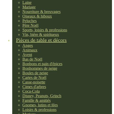
Laine
Mariage
Nourriture & breuvages
Oiseaux & hiboux
Peluches
Père Noël
Sports, loisirs & professions
Vin, bière & spiritueux
Pièces de table et décors
Anges
Animaux
Avent
Bas de Noël
Bonbons et pain d'épices
Bonhommes de neige
Boules de neige
Cartes de Noël
Casse-noisette
Cimes d'arbres
Coca-Cola
Disney, Peanuts, Grinch
Famille & amitiés
Gnomes, lutins et fées
Loisirs & professions