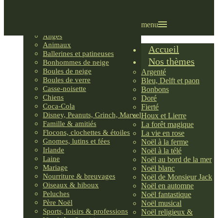
Villages LEMAX
Villages nordiques
Ornements
menu
Anges
Animaux
Accueil
Ballerines et patineuses
Nos thèmes
Bonhommes de neige
Boules de neige
Argenté
Boules de verre
Bleu, Delft et paon
Casse-noisette
Bonbons
Chiens
Doré
Coca-Cola
Fierté
Disney, Peanuts, Grinch, Marvel
Houx et Lierre
Famille & amitiés
La forêt magique
Flocons, clochettes & étoiles
La vie en rose
Gnomes, lutins et fées
Noël à la ferme
Irlande
Noël à la télé
Laine
Noël au bord de la mer
Mariage
Noël blanc
Nourriture & breuvages
Noël de Monsieur Jack
Oiseaux & hiboux
Noël en automne
Peluches
Noël fantastique
Père Noël
Noël musical
Sports, loisirs & professions
Noël religieux &