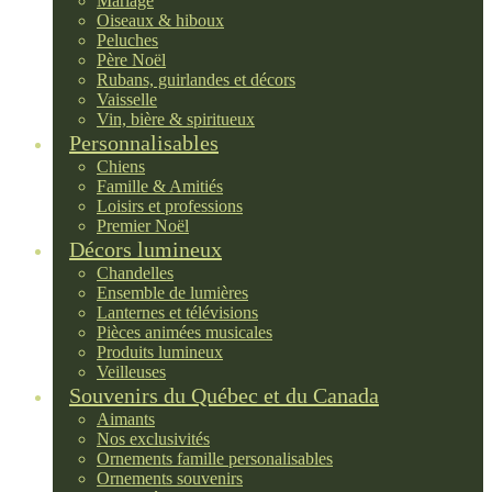
Mariage
Oiseaux & hiboux
Peluches
Père Noël
Rubans, guirlandes et décors
Vaisselle
Vin, bière & spiritueux
Personnalisables
Chiens
Famille & Amitiés
Loisirs et professions
Premier Noël
Décors lumineux
Chandelles
Ensemble de lumières
Lanternes et télévisions
Pièces animées musicales
Produits lumineux
Veilleuses
Souvenirs du Québec et du Canada
Aimants
Nos exclusivités
Ornements famille personalisables
Ornements souvenirs