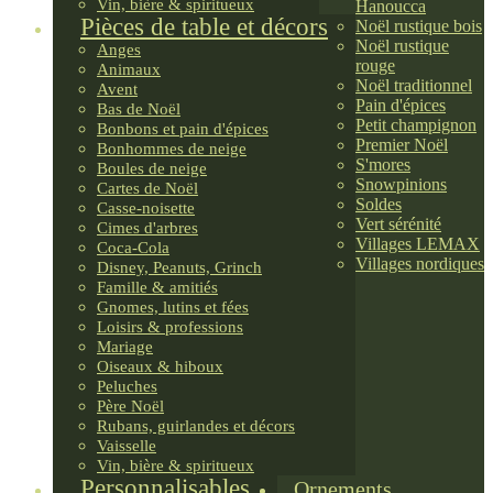
Vin, bière & spiritueux
Hanoucca
Pièces de table et décors
Noël rustique bois
Noël rustique
Anges
rouge
Animaux
Noël traditionnel
Avent
Pain d'épices
Bas de Noël
Petit champignon
Bonbons et pain d'épices
Premier Noël
Bonhommes de neige
S'mores
Boules de neige
Snowpinions
Cartes de Noël
Soldes
Casse-noisette
Vert sérénité
Cimes d'arbres
Villages LEMAX
Coca-Cola
Villages nordiques
Disney, Peanuts, Grinch
Famille & amitiés
Gnomes, lutins et fées
Loisirs & professions
Mariage
Oiseaux & hiboux
Peluches
Père Noël
Rubans, guirlandes et décors
Vaisselle
Vin, bière & spiritueux
Personnalisables
Ornements