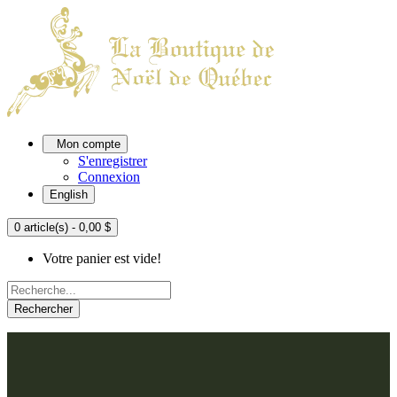
Mon compte
S'enregistrer
Connexion
English
0 article(s) - 0,00 $
Votre panier est vide!
Rechercher
ACCUEIL
L'ATELIER
À PROPOS
Nos thèmes
NOUS JOINDRE
Argenté
Bleu, Delft et paon