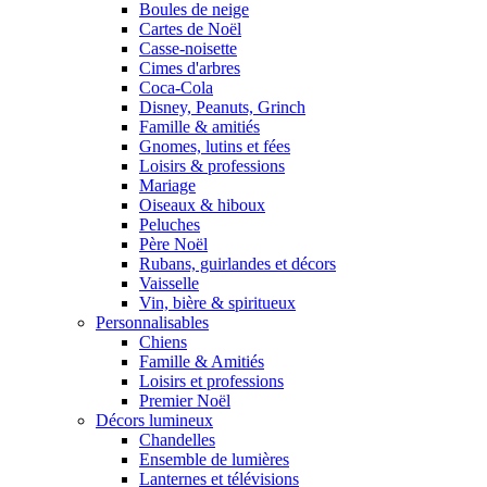
Boules de neige
Cartes de Noël
Casse-noisette
Cimes d'arbres
Coca-Cola
Disney, Peanuts, Grinch
Famille & amitiés
Gnomes, lutins et fées
Loisirs & professions
Mariage
Oiseaux & hiboux
Peluches
Père Noël
Rubans, guirlandes et décors
Vaisselle
Vin, bière & spiritueux
Personnalisables
Chiens
Famille & Amitiés
Loisirs et professions
Premier Noël
Décors lumineux
Chandelles
Ensemble de lumières
Lanternes et télévisions