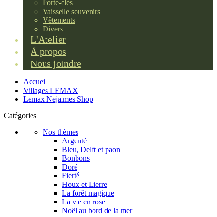
Porte-clés
Vaisselle souvenirs
Vêtements
Divers
L'Atelier
À propos
Nous joindre
Accueil
Villages LEMAX
Lemax Nejaimes Shop
Catégories
Nos thèmes
Argenté
Bleu, Delft et paon
Bonbons
Doré
Fierté
Houx et Lierre
La forêt magique
La vie en rose
Noël au bord de la mer