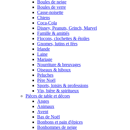
Boules de neige
Boules de verre
Casse-noisette
Chiens
Coca-Cola
Disney, Peanuts, Grinch, Marvel
Famille & amitiés
Flocons, clochettes & étoiles
Gnomes, lutins et fées
Irlande
Laine
Mariage
Nourriture & breuvages
Oiseaux & hiboux
Peluches
Père Noël
Sports, loisirs & professions
Vin, bière & spiritueux
Pièces de table et décors
Anges
Animaux
Avent
Bas de Noël
Bonbons et pain d'épices
Bonhommes de neige