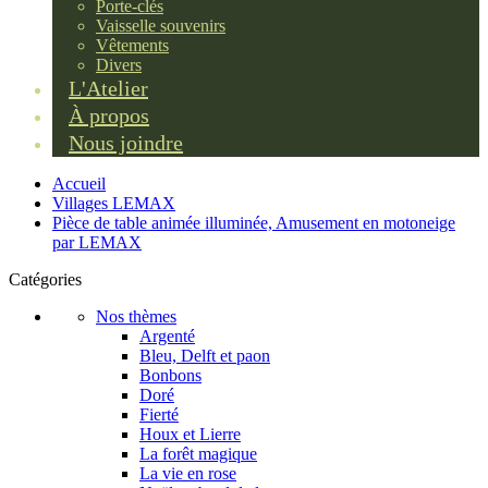
Porte-clés
Vaisselle souvenirs
Vêtements
Divers
L'Atelier
À propos
Nous joindre
Accueil
Villages LEMAX
Pièce de table animée illuminée, Amusement en motoneige
par LEMAX
Catégories
Nos thèmes
Argenté
Bleu, Delft et paon
Bonbons
Doré
Fierté
Houx et Lierre
La forêt magique
La vie en rose