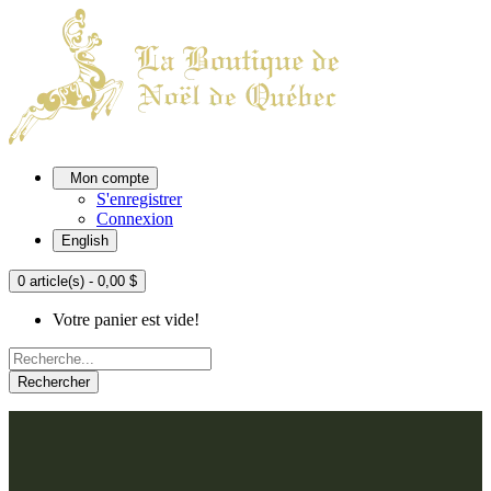
Mon compte
S'enregistrer
Connexion
English
0 article(s) - 0,00 $
Votre panier est vide!
Rechercher
ACCUEIL
L'ATELIER
À PROPOS
Nos thèmes
NOUS JOINDRE
Argenté
Bleu, Delft et paon