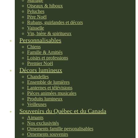
Mariage
Oiseaux & hiboux
Peluches
Père Noël
Rubans, guirlandes et décors
Vaisselle
Vin, bière & spiritueux
Personnalisables
Chiens
Famille & Amitiés
Loisirs et professions
Premier Noël
Décors lumineux
Chandelles
Ensemble de lumières
Lanternes et télévisions
Pièces animées musicales
Produits lumineux
Veilleuses
Souvenirs du Québec et du Canada
Aimants
Nos exclusivités
Ornements famille personalisables
Ornements souvenirs