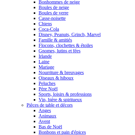
Bonhommes de neige
Boules de neige
Boules de verre
Casse-noisette
Chiens
Coca-Cola
Disney, Peanuts, Grinch, Marvel
Famille & amitiés
Flocons, clochettes & étoiles
Gnomes, lutins et fées
Irlande
Laine
Mariage
Nourriture & breuvages
Oiseaux & hiboux
Peluches
Père Noël
Sports, loisirs & professions
Vin, bière & spiritueux
Pièces de table et décors
Anges
Animaux
Avent
Bas de Noël
Bonbons et pain d'épices