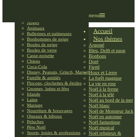
Villages LEMAX
Villages nordiques
Ornements
menu
Anges
Animaux
Accueil
Ballerines et patineuses
Nos thèmes
Bonhommes de neige
Boules de neige
Argenté
Boules de verre
Bleu, Delft et paon
Casse-noisette
Bonbons
Chiens
Doré
Coca-Cola
Fierté
Disney, Peanuts, Grinch, Marvel
Houx et Lierre
Famille & amitiés
La forêt magique
Flocons, clochettes & étoiles
La vie en rose
Gnomes, lutins et fées
Noël à la ferme
Irlande
Noël à la télé
Laine
Noël au bord de la mer
Mariage
Noël blanc
Nourriture & breuvages
Noël de Monsieur Jack
Oiseaux & hiboux
Noël en automne
Peluches
Noël fantastique
Père Noël
Noël musical
Sports, loisirs & professions
Noël religieux &