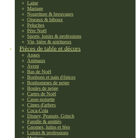
Laine
Mariage
Nourriture & breuvages
Oiseaux & hiboux
Peluches
Père Noël
Sports, loisirs & professions
Vin, bière & spiritueux
Pièces de table et décors
Anges
Animaux
Avent
Bas de Noël
Bonbons et pain d'épices
Bonhommes de neige
Boules de neige
Cartes de Noël
Casse-noisette
Cimes d'arbres
Coca-Cola
Disney, Peanuts, Grinch
Famille & amitiés
Gnomes, lutins et fées
Loisirs & professions