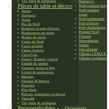
Vin, bière & spiritueux
Hanoucca
Pièces de table et décors
Noël rustique bois
Noël rustique
Anges
rouge
Animaux
Noël traditionnel
Avent
Pain d'épices
Bas de Noël
Petit champignon
Bonbons et pain d'épices
Premier Noël
Bonhommes de neige
S'mores
Boules de neige
Snowpinions
Cartes de Noël
Soldes
Casse-noisette
Vert sérénité
Cimes d'arbres
Villages LEMAX
Coca-Cola
Villages nordiques
Disney, Peanuts, Grinch
Famille & amitiés
Gnomes, lutins et fées
Loisirs & professions
Mariage
Oiseaux & hiboux
Peluches
Père Noël
Rubans, guirlandes et décors
Vaisselle
Vin, bière & spiritueux
Personnalisables
Ornements