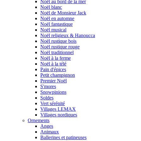
Noël au bord de la mer
Noël blanc
Noël de Monsieur Jack
Noël en automne
Noël fantastique
Noël musical
Noël religieux & Hanoucca
Noël rustique bois
Noël rustique rouge
Noël traditionnel
Noël à la ferme
Noël à la télé
Pain d'épices
Petit champignon
Premier Noël
S'mores
Snowpinions
Soldes
Vert sérénité
Villages LEMAX
Villages nordiques
Ornements
Anges
Animaux
Ballerines et patineuses