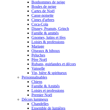
Bonhommes de neige
Boules de neige
Cartes de Noël
Casse-noisette
Cimes d'arbres
Coca-Cola
Disney, Peanuts, Grinch
Famille & amitiés
Gnomes, lutins et fées
Loisirs & professions
Mariage
Oiseaux & hiboux
Peluches
Père Noël
Rubans, guirlandes et décors
Vaisselle
Vin, bière & spiritueux
Personnalisables
Chiens
Famille & Amitiés
Loisirs et professions
Premier Noël
Décors lumineux
Chandelles
Ensemble de lumières