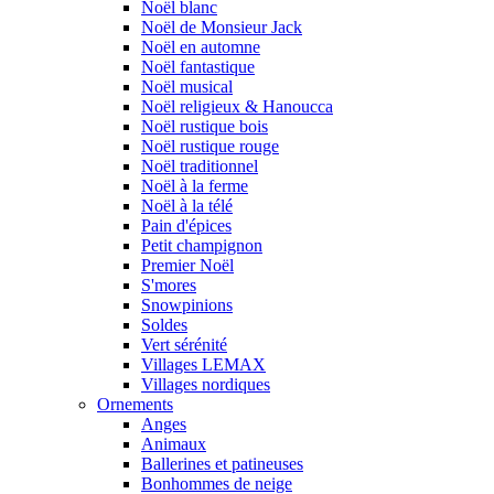
Noël blanc
Noël de Monsieur Jack
Noël en automne
Noël fantastique
Noël musical
Noël religieux & Hanoucca
Noël rustique bois
Noël rustique rouge
Noël traditionnel
Noël à la ferme
Noël à la télé
Pain d'épices
Petit champignon
Premier Noël
S'mores
Snowpinions
Soldes
Vert sérénité
Villages LEMAX
Villages nordiques
Ornements
Anges
Animaux
Ballerines et patineuses
Bonhommes de neige