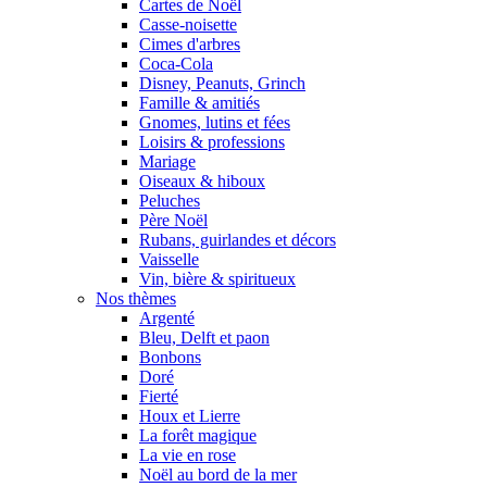
Cartes de Noël
Casse-noisette
Cimes d'arbres
Coca-Cola
Disney, Peanuts, Grinch
Famille & amitiés
Gnomes, lutins et fées
Loisirs & professions
Mariage
Oiseaux & hiboux
Peluches
Père Noël
Rubans, guirlandes et décors
Vaisselle
Vin, bière & spiritueux
Nos thèmes
Argenté
Bleu, Delft et paon
Bonbons
Doré
Fierté
Houx et Lierre
La forêt magique
La vie en rose
Noël au bord de la mer