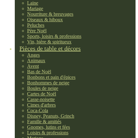
Laine
Mariage
Nourriture & breuvages
Oiseaux & hiboux
Peluches
Père Noël
Sports, loisirs & professions
Vin, bière & spiritueux
Pièces de table et décors
Anges
Animaux
Avent
Bas de Noël
Bonbons et pain d'épices
Bonhommes de neige
Boules de neige
Cartes de Noël
Casse-noisette
Cimes d'arbres
Coca-Cola
Disney, Peanuts, Grinch
Famille & amitiés
Gnomes, lutins et fées
Loisirs & professions