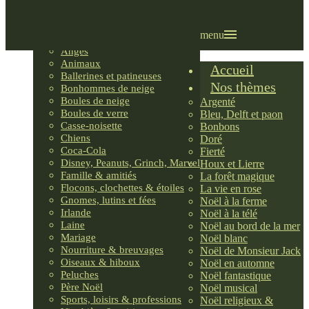
Villages LEMAX
Villages nordiques
Ornements
menu
Anges
Animaux
Accueil
Ballerines et patineuses
Nos thèmes
Bonhommes de neige
Boules de neige
Argenté
Boules de verre
Bleu, Delft et paon
Casse-noisette
Bonbons
Chiens
Doré
Coca-Cola
Fierté
Disney, Peanuts, Grinch, Marvel
Houx et Lierre
Famille & amitiés
La forêt magique
Flocons, clochettes & étoiles
La vie en rose
Gnomes, lutins et fées
Noël à la ferme
Irlande
Noël à la télé
Laine
Noël au bord de la mer
Mariage
Noël blanc
Nourriture & breuvages
Noël de Monsieur Jack
Oiseaux & hiboux
Noël en automne
Peluches
Noël fantastique
Père Noël
Noël musical
Sports, loisirs & professions
Noël religieux &