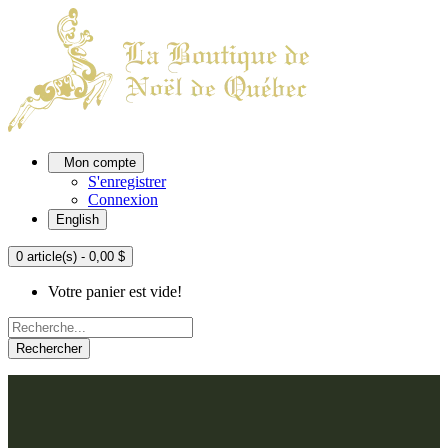
Mon compte
S'enregistrer
Connexion
English
0 article(s) - 0,00 $
Votre panier est vide!
Rechercher
ACCUEIL
L'ATELIER
À PROPOS
Nos thèmes
NOUS JOINDRE
Argenté
Bleu, Delft et paon