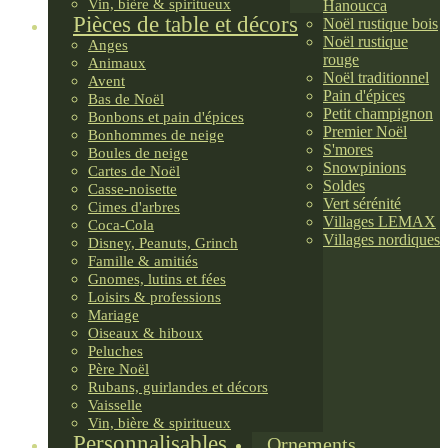
Vin, bière & spiritueux
Hanoucca
Pièces de table et décors
Noël rustique bois
Noël rustique
Anges
rouge
Animaux
Noël traditionnel
Avent
Pain d'épices
Bas de Noël
Petit champignon
Bonbons et pain d'épices
Premier Noël
Bonhommes de neige
S'mores
Boules de neige
Snowpinions
Cartes de Noël
Soldes
Casse-noisette
Vert sérénité
Cimes d'arbres
Villages LEMAX
Coca-Cola
Villages nordiques
Disney, Peanuts, Grinch
Famille & amitiés
Gnomes, lutins et fées
Loisirs & professions
Mariage
Oiseaux & hiboux
Peluches
Père Noël
Rubans, guirlandes et décors
Vaisselle
Vin, bière & spiritueux
Personnalisables
Ornements