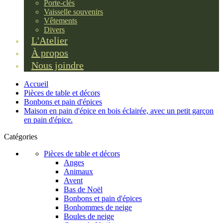
Porte-clés
Vaisselle souvenirs
Vêtements
Divers
L'Atelier
À propos
Nous joindre
Accueil
Pièces de table et décors
Bonbons et pain d'épices
Maison en pain d'épice en bois éclairée, avec un petit garçon
en pain d'épice.
Catégories
Pièces de table et décors
Anges
Animaux
Avent
Bas de Noël
Bonbons et pain d'épices
Bonhommes de neige
Boules de neige