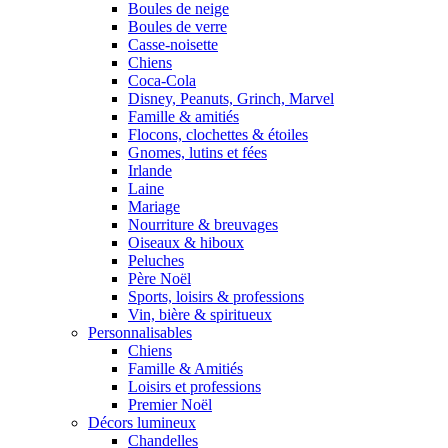
Boules de neige
Boules de verre
Casse-noisette
Chiens
Coca-Cola
Disney, Peanuts, Grinch, Marvel
Famille & amitiés
Flocons, clochettes & étoiles
Gnomes, lutins et fées
Irlande
Laine
Mariage
Nourriture & breuvages
Oiseaux & hiboux
Peluches
Père Noël
Sports, loisirs & professions
Vin, bière & spiritueux
Personnalisables
Chiens
Famille & Amitiés
Loisirs et professions
Premier Noël
Décors lumineux
Chandelles