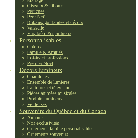
Mariage
Oiseaux & hiboux
Peluches
Père Noël
Rubans, guirlandes et décors
Vaisselle
Vin, bière & spiritueux
Personnalisables
Chiens
Famille & Amitiés
Loisirs et professions
Premier Noël
Décors lumineux
Chandelles
Ensemble de lumières
Lanternes et télévisions
Pièces animées musicales
Produits lumineux
Veilleuses
Souvenirs du Québec et du Canada
Aimants
Nos exclusivités
Ornements famille personalisables
Ornements souvenirs