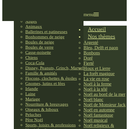
Villages LEMAX
Villages nordiques
Ornements
menu
Anges
Animaux
Accueil
Ballerines et patineuses
Nos thèmes
Bonhommes de neige
Boules de neige
Argenté
Boules de verre
Bleu, Delft et paon
Casse-noisette
Bonbons
Chiens
Doré
Coca-Cola
Fierté
Disney, Peanuts, Grinch, Marvel
Houx et Lierre
Famille & amitiés
La forêt magique
Flocons, clochettes & étoiles
La vie en rose
Gnomes, lutins et fées
Noël à la ferme
Irlande
Noël à la télé
Laine
Noël au bord de la mer
Mariage
Noël blanc
Nourriture & breuvages
Noël de Monsieur Jack
Oiseaux & hiboux
Noël en automne
Peluches
Noël fantastique
Père Noël
Noël musical
Sports, loisirs & professions
Noël religieux &