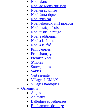
Noël blanc
Noël de Monsieur Jack
Noël en automne
Noël fantastique
Noël musical
Noël religieux & Hanoucca
Noël rustique bois
Noël rustique rouge
Noël traditionnel
Noël à la ferme
Noël à la télé
Pain d'épices
Petit champignon
Premier Noël
S'mores
Snowpinions
Soldes
Vert sérénité
Villages LEMAX
Villages nordiques
Ornements
Anges
Animaux
Ballerines et patineuses
Bonhommes de neige