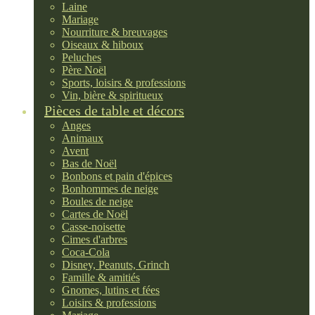
Laine
Mariage
Nourriture & breuvages
Oiseaux & hiboux
Peluches
Père Noël
Sports, loisirs & professions
Vin, bière & spiritueux
Pièces de table et décors
Anges
Animaux
Avent
Bas de Noël
Bonbons et pain d'épices
Bonhommes de neige
Boules de neige
Cartes de Noël
Casse-noisette
Cimes d'arbres
Coca-Cola
Disney, Peanuts, Grinch
Famille & amitiés
Gnomes, lutins et fées
Loisirs & professions