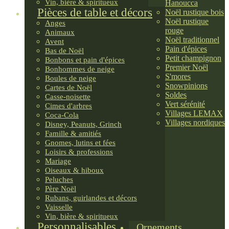
Vin, bière & spiritueux
Hanoucca
Pièces de table et décors
Noël rustique bois
Noël rustique
Anges
rouge
Animaux
Noël traditionnel
Avent
Pain d'épices
Bas de Noël
Petit champignon
Bonbons et pain d'épices
Premier Noël
Bonhommes de neige
S'mores
Boules de neige
Snowpinions
Cartes de Noël
Soldes
Casse-noisette
Vert sérénité
Cimes d'arbres
Villages LEMAX
Coca-Cola
Villages nordiques
Disney, Peanuts, Grinch
Famille & amitiés
Gnomes, lutins et fées
Loisirs & professions
Mariage
Oiseaux & hiboux
Peluches
Père Noël
Rubans, guirlandes et décors
Vaisselle
Vin, bière & spiritueux
Personnalisables
Ornements