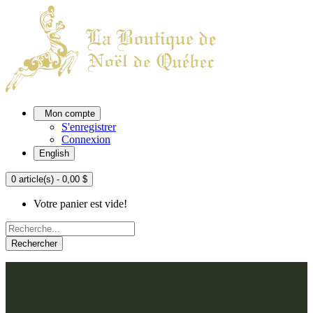
Mon compte
S'enregistrer
Connexion
English
0 article(s) - 0,00 $
Votre panier est vide!
Rechercher
ACCUEIL
L'ATELIER
À PROPOS
Nos thèmes
NOUS JOINDRE
Argenté
Bleu, Delft et paon