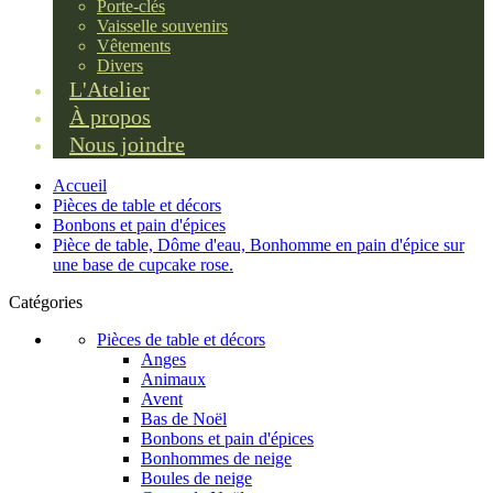
Porte-clés
Vaisselle souvenirs
Vêtements
Divers
L'Atelier
À propos
Nous joindre
Accueil
Pièces de table et décors
Bonbons et pain d'épices
Pièce de table, Dôme d'eau, Bonhomme en pain d'épice sur
une base de cupcake rose.
Catégories
Pièces de table et décors
Anges
Animaux
Avent
Bas de Noël
Bonbons et pain d'épices
Bonhommes de neige
Boules de neige