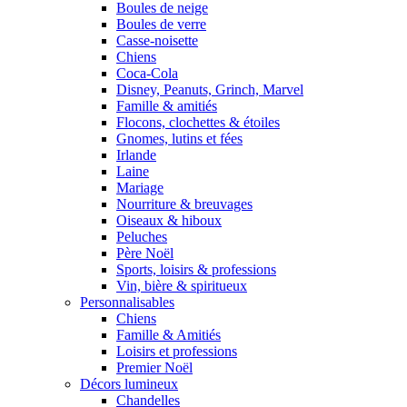
Boules de neige
Boules de verre
Casse-noisette
Chiens
Coca-Cola
Disney, Peanuts, Grinch, Marvel
Famille & amitiés
Flocons, clochettes & étoiles
Gnomes, lutins et fées
Irlande
Laine
Mariage
Nourriture & breuvages
Oiseaux & hiboux
Peluches
Père Noël
Sports, loisirs & professions
Vin, bière & spiritueux
Personnalisables
Chiens
Famille & Amitiés
Loisirs et professions
Premier Noël
Décors lumineux
Chandelles