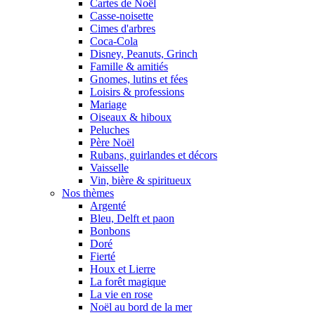
Cartes de Noël
Casse-noisette
Cimes d'arbres
Coca-Cola
Disney, Peanuts, Grinch
Famille & amitiés
Gnomes, lutins et fées
Loisirs & professions
Mariage
Oiseaux & hiboux
Peluches
Père Noël
Rubans, guirlandes et décors
Vaisselle
Vin, bière & spiritueux
Nos thèmes
Argenté
Bleu, Delft et paon
Bonbons
Doré
Fierté
Houx et Lierre
La forêt magique
La vie en rose
Noël au bord de la mer