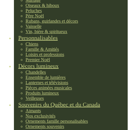
Mariage
Oiseaux & hiboux
Peluches
Père Noël
Rubans, guirlandes et décors
Vaisselle
Vin, bière & spiritueux
Personnalisables
Chiens
Famille & Amitiés
Loisirs et professions
Premier Noël
Décors lumineux
Chandelles
Ensemble de lumières
Lanternes et télévisions
Pièces animées musicales
Produits lumineux
Veilleuses
Souvenirs du Québec et du Canada
Aimants
Nos exclusivités
Ornements famille personalisables
Ornements souvenirs