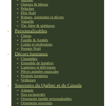
Mariage
Oiseaux & hiboux
Peluches
Père Noël
Rubans, guirlandes et décors
Vaisselle
Vin, bière & spiritueux
Personnalisables
Chiens
Famille & Amitiés
Loisirs et professions
Premier Noël
Décors lumineux
Chandelles
Ensemble de lumières
Lanternes et télévisions
Pièces animées musicales
Produits lumineux
Veilleuses
Souvenirs du Québec et du Canada
Aimants
Nos exclusivités
Ornements famille personalisables
Ornements souvenirs