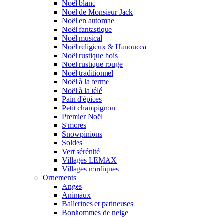
Noël blanc
Noël de Monsieur Jack
Noël en automne
Noël fantastique
Noël musical
Noël religieux & Hanoucca
Noël rustique bois
Noël rustique rouge
Noël traditionnel
Noël à la ferme
Noël à la télé
Pain d'épices
Petit champignon
Premier Noël
S'mores
Snowpinions
Soldes
Vert sérénité
Villages LEMAX
Villages nordiques
Ornements
Anges
Animaux
Ballerines et patineuses
Bonhommes de neige