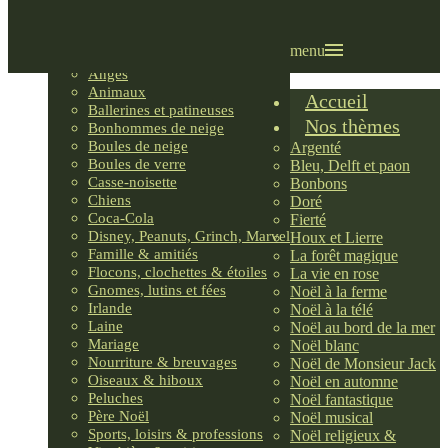
Villages LEMAX
Villages nordiques
Ornements
menu
Anges
Animaux
Accueil
Ballerines et patineuses
Nos thèmes
Bonhommes de neige
Boules de neige
Argenté
Boules de verre
Bleu, Delft et paon
Casse-noisette
Bonbons
Chiens
Doré
Coca-Cola
Fierté
Disney, Peanuts, Grinch, Marvel
Houx et Lierre
Famille & amitiés
La forêt magique
Flocons, clochettes & étoiles
La vie en rose
Gnomes, lutins et fées
Noël à la ferme
Irlande
Noël à la télé
Laine
Noël au bord de la mer
Mariage
Noël blanc
Nourriture & breuvages
Noël de Monsieur Jack
Oiseaux & hiboux
Noël en automne
Peluches
Noël fantastique
Père Noël
Noël musical
Sports, loisirs & professions
Noël religieux &