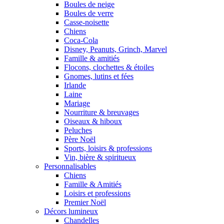
Boules de neige
Boules de verre
Casse-noisette
Chiens
Coca-Cola
Disney, Peanuts, Grinch, Marvel
Famille & amitiés
Flocons, clochettes & étoiles
Gnomes, lutins et fées
Irlande
Laine
Mariage
Nourriture & breuvages
Oiseaux & hiboux
Peluches
Père Noël
Sports, loisirs & professions
Vin, bière & spiritueux
Personnalisables
Chiens
Famille & Amitiés
Loisirs et professions
Premier Noël
Décors lumineux
Chandelles