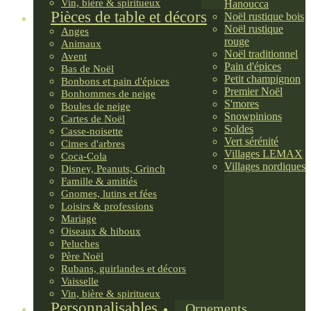
Vin, bière & spiritueux
Hanoucca
Pièces de table et décors
Noël rustique bois
Noël rustique
Anges
rouge
Animaux
Noël traditionnel
Avent
Pain d'épices
Bas de Noël
Petit champignon
Bonbons et pain d'épices
Premier Noël
Bonhommes de neige
S'mores
Boules de neige
Snowpinions
Cartes de Noël
Soldes
Casse-noisette
Vert sérénité
Cimes d'arbres
Villages LEMAX
Coca-Cola
Villages nordiques
Disney, Peanuts, Grinch
Famille & amitiés
Gnomes, lutins et fées
Loisirs & professions
Mariage
Oiseaux & hiboux
Peluches
Père Noël
Rubans, guirlandes et décors
Vaisselle
Vin, bière & spiritueux
Personnalisables
Ornements