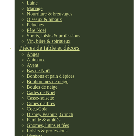
Laine
Mariage
Nourriture & breuvages
Oiseaux & hiboux
Peluches
Père Noël
Sports, loisirs & professions
Vin, bière & spiritueux
Pièces de table et décors
Anges
Animaux
Avent
Bas de Noël
Bonbons et pain d'épices
Bonhommes de neige
Boules de neige
Cartes de Noël
Casse-noisette
Cimes d'arbres
Coca-Cola
Disney, Peanuts, Grinch
Famille & amitiés
Gnomes, lutins et fées
Loisirs & professions