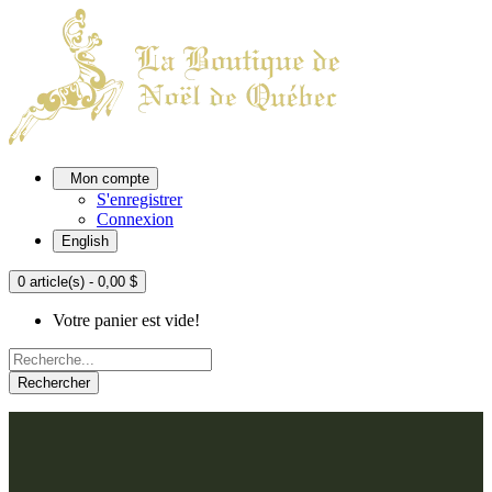
Mon compte
S'enregistrer
Connexion
English
0 article(s) - 0,00 $
Votre panier est vide!
Rechercher
ACCUEIL
L'ATELIER
À PROPOS
Nos thèmes
NOUS JOINDRE
Argenté
Bleu, Delft et paon