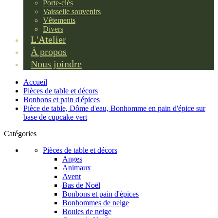
Porte-clés
Vaisselle souvenirs
Vêtements
Divers
L'Atelier
À propos
Nous joindre
Accueil
Pièces de table et décors
Bonbons et pain d'épices
Pièce de table, Dôme d'eau, Bonhomme en pain d'épice sur
base de cupcake vert
Catégories
Pièces de table et décors
Anges
Animaux
Avent
Bas de Noël
Bonbons et pain d'épices
Bonhommes de neige
Boules de neige