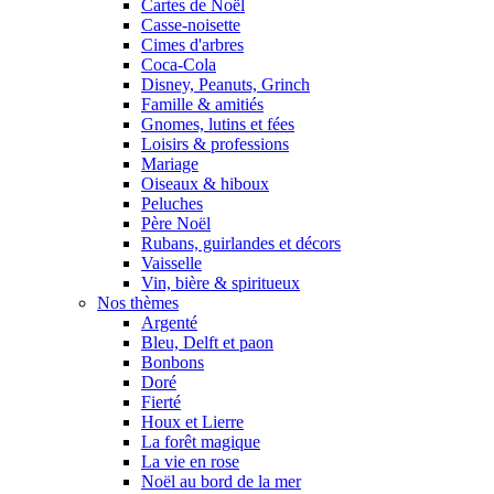
Cartes de Noël
Casse-noisette
Cimes d'arbres
Coca-Cola
Disney, Peanuts, Grinch
Famille & amitiés
Gnomes, lutins et fées
Loisirs & professions
Mariage
Oiseaux & hiboux
Peluches
Père Noël
Rubans, guirlandes et décors
Vaisselle
Vin, bière & spiritueux
Nos thèmes
Argenté
Bleu, Delft et paon
Bonbons
Doré
Fierté
Houx et Lierre
La forêt magique
La vie en rose
Noël au bord de la mer