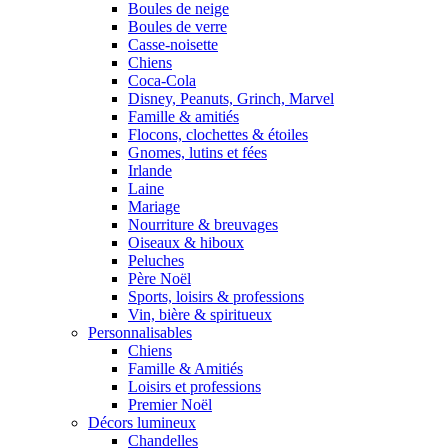
Boules de neige
Boules de verre
Casse-noisette
Chiens
Coca-Cola
Disney, Peanuts, Grinch, Marvel
Famille & amitiés
Flocons, clochettes & étoiles
Gnomes, lutins et fées
Irlande
Laine
Mariage
Nourriture & breuvages
Oiseaux & hiboux
Peluches
Père Noël
Sports, loisirs & professions
Vin, bière & spiritueux
Personnalisables
Chiens
Famille & Amitiés
Loisirs et professions
Premier Noël
Décors lumineux
Chandelles