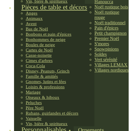
Vin, bière & spiritueux
Hanoucca
Pièces de table et décors
Noël rustique bois
Noël rustique
Anges
rouge
Animaux
Noël traditionnel
Avent
Pain d'épices
Bas de Noël
Petit champignon
Bonbons et pain d'épices
Premier Noël
Bonhommes de neige
S'mores
Boules de neige
Snowpinions
Cartes de Noël
Soldes
Casse-noisette
Vert sérénité
Cimes d'arbres
Villages LEMAX
Coca-Cola
Villages nordiques
Disney, Peanuts, Grinch
Famille & amitiés
Gnomes, lutins et fées
Loisirs & professions
Mariage
Oiseaux & hiboux
Peluches
Père Noël
Rubans, guirlandes et décors
Vaisselle
Vin, bière & spiritueux
Personnalisables
Ornements