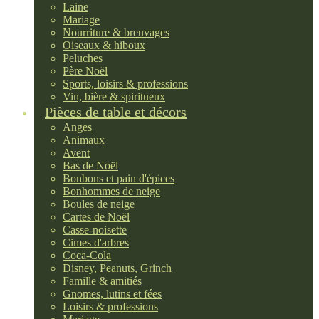
Laine
Mariage
Nourriture & breuvages
Oiseaux & hiboux
Peluches
Père Noël
Sports, loisirs & professions
Vin, bière & spiritueux
Pièces de table et décors
Anges
Animaux
Avent
Bas de Noël
Bonbons et pain d'épices
Bonhommes de neige
Boules de neige
Cartes de Noël
Casse-noisette
Cimes d'arbres
Coca-Cola
Disney, Peanuts, Grinch
Famille & amitiés
Gnomes, lutins et fées
Loisirs & professions