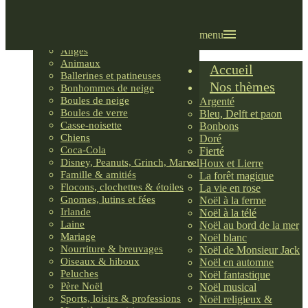
Villages LEMAX
Villages nordiques
Ornements
menu
Anges
Animaux
Accueil
Ballerines et patineuses
Nos thèmes
Bonhommes de neige
Boules de neige
Argenté
Boules de verre
Bleu, Delft et paon
Casse-noisette
Bonbons
Chiens
Doré
Coca-Cola
Fierté
Disney, Peanuts, Grinch, Marvel
Houx et Lierre
Famille & amitiés
La forêt magique
Flocons, clochettes & étoiles
La vie en rose
Gnomes, lutins et fées
Noël à la ferme
Irlande
Noël à la télé
Laine
Noël au bord de la mer
Mariage
Noël blanc
Nourriture & breuvages
Noël de Monsieur Jack
Oiseaux & hiboux
Noël en automne
Peluches
Noël fantastique
Père Noël
Noël musical
Sports, loisirs & professions
Noël religieux &