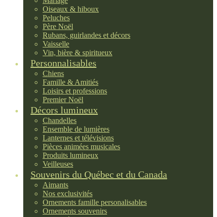
Mariage
Oiseaux & hiboux
Peluches
Père Noël
Rubans, guirlandes et décors
Vaisselle
Vin, bière & spiritueux
Personnalisables
Chiens
Famille & Amitiés
Loisirs et professions
Premier Noël
Décors lumineux
Chandelles
Ensemble de lumières
Lanternes et télévisions
Pièces animées musicales
Produits lumineux
Veilleuses
Souvenirs du Québec et du Canada
Aimants
Nos exclusivités
Ornements famille personalisables
Ornements souvenirs