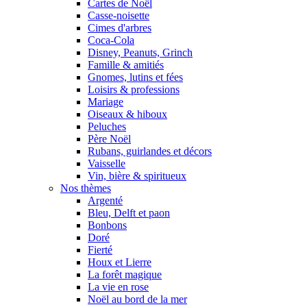
Cartes de Noël
Casse-noisette
Cimes d'arbres
Coca-Cola
Disney, Peanuts, Grinch
Famille & amitiés
Gnomes, lutins et fées
Loisirs & professions
Mariage
Oiseaux & hiboux
Peluches
Père Noël
Rubans, guirlandes et décors
Vaisselle
Vin, bière & spiritueux
Nos thèmes
Argenté
Bleu, Delft et paon
Bonbons
Doré
Fierté
Houx et Lierre
La forêt magique
La vie en rose
Noël au bord de la mer