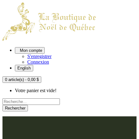
Mon compte
S'enregistrer
Connexion
English
0 article(s) - 0,00 $
Votre panier est vide!
Rechercher
ACCUEIL
L'ATELIER
À PROPOS
Nos thèmes
NOUS JOINDRE
Argenté
Bleu, Delft et paon