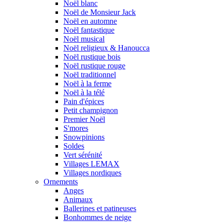
Noël blanc
Noël de Monsieur Jack
Noël en automne
Noël fantastique
Noël musical
Noël religieux & Hanoucca
Noël rustique bois
Noël rustique rouge
Noël traditionnel
Noël à la ferme
Noël à la télé
Pain d'épices
Petit champignon
Premier Noël
S'mores
Snowpinions
Soldes
Vert sérénité
Villages LEMAX
Villages nordiques
Ornements
Anges
Animaux
Ballerines et patineuses
Bonhommes de neige