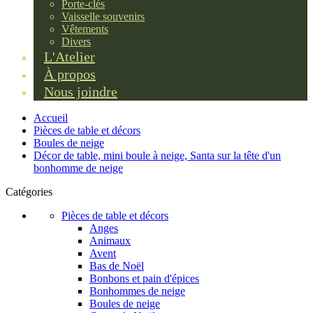
Porte-clés
Vaisselle souvenirs
Vêtements
Divers
L'Atelier
À propos
Nous joindre
Accueil
Pièces de table et décors
Boules de neige
Décor de table, mini boule à neige, Santa sur la tête d'un
bonhomme de neige
Catégories
Pièces de table et décors
Anges
Animaux
Avent
Bas de Noël
Bonbons et pain d'épices
Bonhommes de neige
Boules de neige