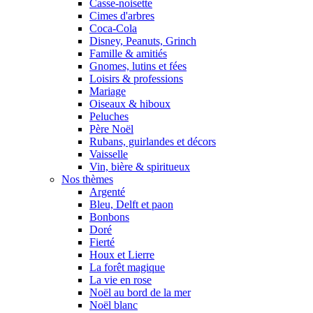
Casse-noisette
Cimes d'arbres
Coca-Cola
Disney, Peanuts, Grinch
Famille & amitiés
Gnomes, lutins et fées
Loisirs & professions
Mariage
Oiseaux & hiboux
Peluches
Père Noël
Rubans, guirlandes et décors
Vaisselle
Vin, bière & spiritueux
Nos thèmes
Argenté
Bleu, Delft et paon
Bonbons
Doré
Fierté
Houx et Lierre
La forêt magique
La vie en rose
Noël au bord de la mer
Noël blanc