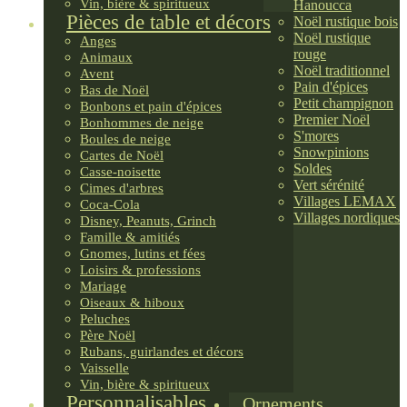
Vin, bière & spiritueux
Hanoucca
Pièces de table et décors
Noël rustique bois
Noël rustique
Anges
rouge
Animaux
Noël traditionnel
Avent
Pain d'épices
Bas de Noël
Petit champignon
Bonbons et pain d'épices
Premier Noël
Bonhommes de neige
S'mores
Boules de neige
Snowpinions
Cartes de Noël
Soldes
Casse-noisette
Vert sérénité
Cimes d'arbres
Villages LEMAX
Coca-Cola
Villages nordiques
Disney, Peanuts, Grinch
Famille & amitiés
Gnomes, lutins et fées
Loisirs & professions
Mariage
Oiseaux & hiboux
Peluches
Père Noël
Rubans, guirlandes et décors
Vaisselle
Vin, bière & spiritueux
Personnalisables
Ornements