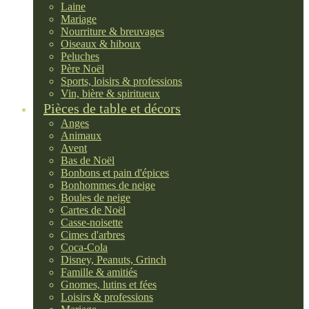
Laine
Mariage
Nourriture & breuvages
Oiseaux & hiboux
Peluches
Père Noël
Sports, loisirs & professions
Vin, bière & spiritueux
Pièces de table et décors
Anges
Animaux
Avent
Bas de Noël
Bonbons et pain d'épices
Bonhommes de neige
Boules de neige
Cartes de Noël
Casse-noisette
Cimes d'arbres
Coca-Cola
Disney, Peanuts, Grinch
Famille & amitiés
Gnomes, lutins et fées
Loisirs & professions