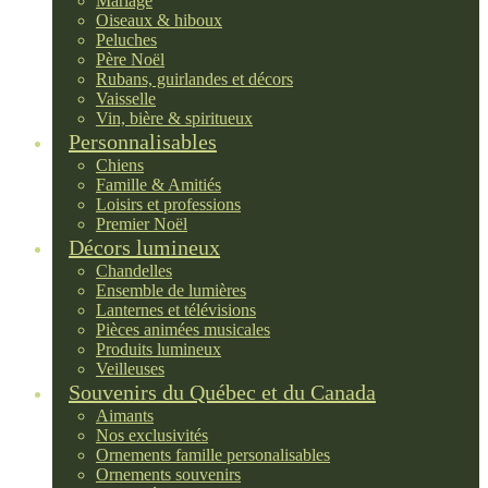
Mariage
Oiseaux & hiboux
Peluches
Père Noël
Rubans, guirlandes et décors
Vaisselle
Vin, bière & spiritueux
Personnalisables
Chiens
Famille & Amitiés
Loisirs et professions
Premier Noël
Décors lumineux
Chandelles
Ensemble de lumières
Lanternes et télévisions
Pièces animées musicales
Produits lumineux
Veilleuses
Souvenirs du Québec et du Canada
Aimants
Nos exclusivités
Ornements famille personalisables
Ornements souvenirs