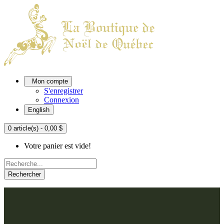
Mon compte
S'enregistrer
Connexion
English
0 article(s) - 0,00 $
Votre panier est vide!
Rechercher
ACCUEIL
L'ATELIER
À PROPOS
Nos thèmes
NOUS JOINDRE
Argenté
Bleu, Delft et paon