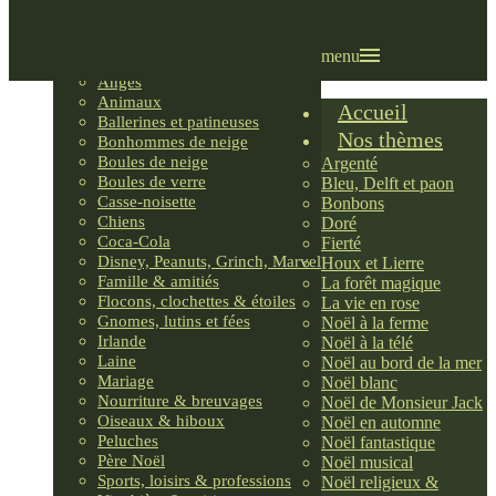
Villages LEMAX
Villages nordiques
Ornements
menu
Anges
Animaux
Accueil
Ballerines et patineuses
Nos thèmes
Bonhommes de neige
Boules de neige
Argenté
Boules de verre
Bleu, Delft et paon
Casse-noisette
Bonbons
Chiens
Doré
Coca-Cola
Fierté
Disney, Peanuts, Grinch, Marvel
Houx et Lierre
Famille & amitiés
La forêt magique
Flocons, clochettes & étoiles
La vie en rose
Gnomes, lutins et fées
Noël à la ferme
Irlande
Noël à la télé
Laine
Noël au bord de la mer
Mariage
Noël blanc
Nourriture & breuvages
Noël de Monsieur Jack
Oiseaux & hiboux
Noël en automne
Peluches
Noël fantastique
Père Noël
Noël musical
Sports, loisirs & professions
Noël religieux &