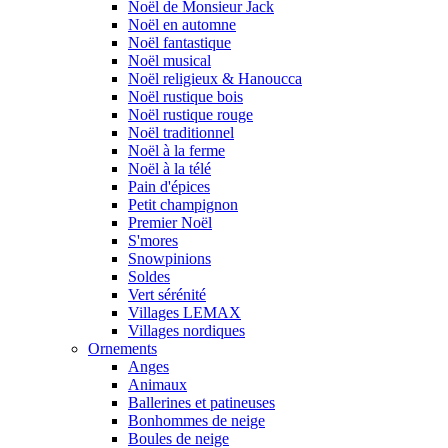
Noël de Monsieur Jack
Noël en automne
Noël fantastique
Noël musical
Noël religieux & Hanoucca
Noël rustique bois
Noël rustique rouge
Noël traditionnel
Noël à la ferme
Noël à la télé
Pain d'épices
Petit champignon
Premier Noël
S'mores
Snowpinions
Soldes
Vert sérénité
Villages LEMAX
Villages nordiques
Ornements
Anges
Animaux
Ballerines et patineuses
Bonhommes de neige
Boules de neige