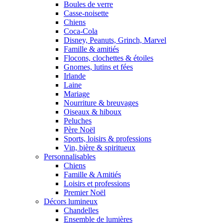
Boules de verre
Casse-noisette
Chiens
Coca-Cola
Disney, Peanuts, Grinch, Marvel
Famille & amitiés
Flocons, clochettes & étoiles
Gnomes, lutins et fées
Irlande
Laine
Mariage
Nourriture & breuvages
Oiseaux & hiboux
Peluches
Père Noël
Sports, loisirs & professions
Vin, bière & spiritueux
Personnalisables
Chiens
Famille & Amitiés
Loisirs et professions
Premier Noël
Décors lumineux
Chandelles
Ensemble de lumières