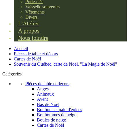
Porte-clés
Vaisselle souvenirs
Vêtements
Divers
L'Atelier
À propos
Nous joindre
Accueil
Pièces de table et décors
Cartes de Noël
Souvenir du Québec, carte de Noël. "La Magie de Noël"
Catégories
Pièces de table et décors
Anges
Animaux
Avent
Bas de Noël
Bonbons et pain d'épices
Bonhommes de neige
Boules de neige
Cartes de Noël