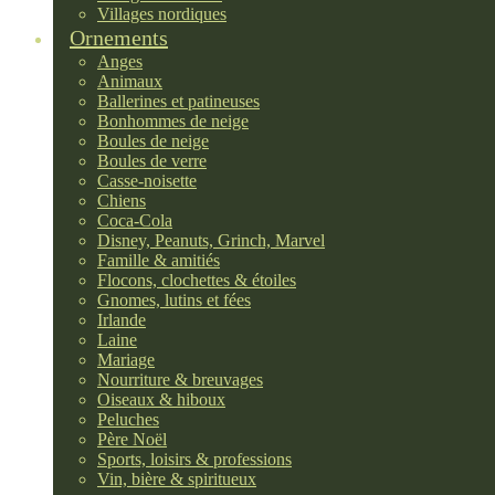
Villages nordiques
Ornements
Anges
Animaux
Ballerines et patineuses
Bonhommes de neige
Boules de neige
Boules de verre
Casse-noisette
Chiens
Coca-Cola
Disney, Peanuts, Grinch, Marvel
Famille & amitiés
Flocons, clochettes & étoiles
Gnomes, lutins et fées
Irlande
Laine
Mariage
Nourriture & breuvages
Oiseaux & hiboux
Peluches
Père Noël
Sports, loisirs & professions
Vin, bière & spiritueux