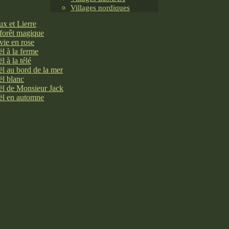
Villages nordiques
x et Lierre
forêt magique
vie en rose
l à la ferme
l à la télé
l au bord de la mer
l blanc
l de Monsieur Jack
l en automne