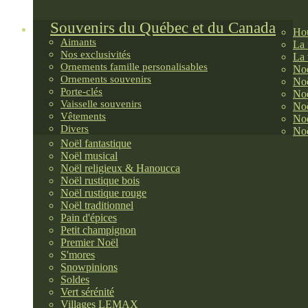
Souvenirs du Québec et du Canada
Hou
Aimants
La 
Nos exclusivités
La 
Ornements famille personalisables
Noë
Ornements souvenirs
Noë
Porte-clés
Noë
Vaisselle souvenirs
Noë
Vêtements
Noë
Divers
Noë
Noël fantastique
Noël musical
Noël religieux & Hanoucca
Noël rustique bois
Noël rustique rouge
Noël traditionnel
Pain d'épices
Petit champignon
Premier Noël
S'mores
Snowpinions
Soldes
Vert sérénité
Villages LEMAX