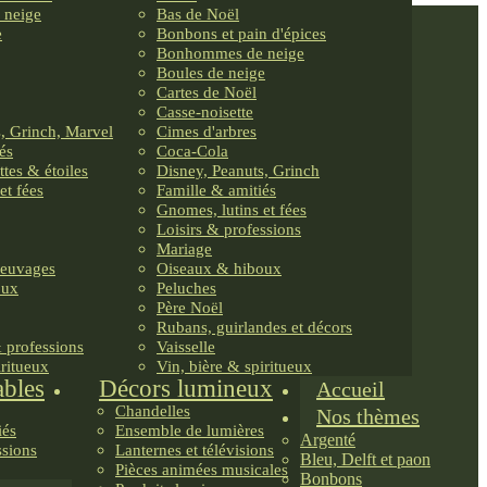
 neige
Bas de Noël
e
Bonbons et pain d'épices
Bonhommes de neige
Boules de neige
Cartes de Noël
Casse-noisette
, Grinch, Marvel
Cimes d'arbres
és
Coca-Cola
ttes & étoiles
Disney, Peanuts, Grinch
et fées
Famille & amitiés
Gnomes, lutins et fées
Loisirs & professions
Mariage
reuvages
Oiseaux & hiboux
oux
Peluches
Père Noël
Rubans, guirlandes et décors
& professions
Vaisselle
iritueux
Vin, bière & spiritueux
ables
Décors lumineux
Accueil
Chandelles
Nos thèmes
iés
Ensemble de lumières
Argenté
ssions
Lanternes et télévisions
Bleu, Delft et paon
Pièces animées musicales
Bonbons