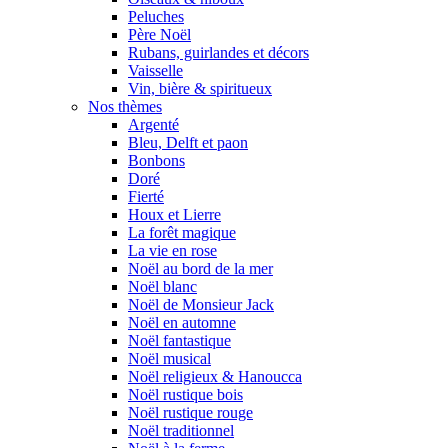
Peluches
Père Noël
Rubans, guirlandes et décors
Vaisselle
Vin, bière & spiritueux
Nos thèmes
Argenté
Bleu, Delft et paon
Bonbons
Doré
Fierté
Houx et Lierre
La forêt magique
La vie en rose
Noël au bord de la mer
Noël blanc
Noël de Monsieur Jack
Noël en automne
Noël fantastique
Noël musical
Noël religieux & Hanoucca
Noël rustique bois
Noël rustique rouge
Noël traditionnel