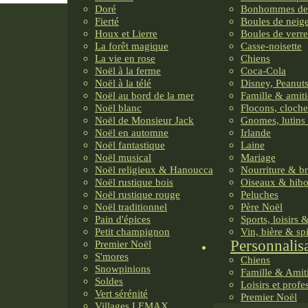
Doré
Bonhommes de
Fierté
Boules de neig
Houx et Lierre
Boules de verre
La forêt magique
Casse-noisette
La vie en rose
Chiens
Noël à la ferme
Coca-Cola
Noël à la télé
Disney, Peanuts
Noël au bord de la mer
Famille & amiti
Noël blanc
Flocons, cloche
Noël de Monsieur Jack
Gnomes, lutins 
Noël en automne
Irlande
Noël fantastique
Laine
Noël musical
Mariage
Noël religieux & Hanoucca
Nourriture & b
Noël rustique bois
Oiseaux & hib
Noël rustique rouge
Peluches
Noël traditionnel
Père Noël
Pain d'épices
Sports, loisirs 
Petit champignon
Vin, bière & sp
Personnalis
Premier Noël
S'mores
Chiens
Snowpinions
Famille & Amit
Soldes
Loisirs et profe
Vert sérénité
Premier Noël
Villages LEMAX