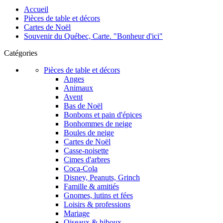
Accueil
Pièces de table et décors
Cartes de Noël
Souvenir du Québec, Carte. "Bonheur d'ici"
Catégories
Pièces de table et décors
Anges
Animaux
Avent
Bas de Noël
Bonbons et pain d'épices
Bonhommes de neige
Boules de neige
Cartes de Noël
Casse-noisette
Cimes d'arbres
Coca-Cola
Disney, Peanuts, Grinch
Famille & amitiés
Gnomes, lutins et fées
Loisirs & professions
Mariage
Oiseaux & hiboux