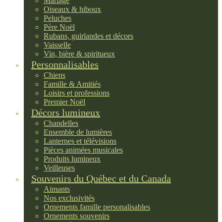
Mariage
Oiseaux & hiboux
Peluches
Père Noël
Rubans, guirlandes et décors
Vaisselle
Vin, bière & spiritueux
Personnalisables
Chiens
Famille & Amitiés
Loisirs et professions
Premier Noël
Décors lumineux
Chandelles
Ensemble de lumières
Lanternes et télévisions
Pièces animées musicales
Produits lumineux
Veilleuses
Souvenirs du Québec et du Canada
Aimants
Nos exclusivités
Ornements famille personalisables
Ornements souvenirs