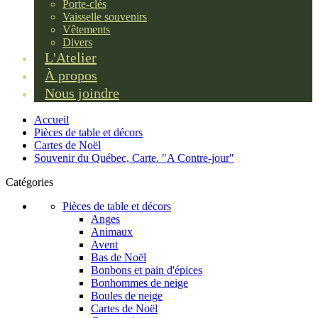
Porte-clés
Vaisselle souvenirs
Vêtements
Divers
L'Atelier
À propos
Nous joindre
Accueil
Pièces de table et décors
Cartes de Noël
Souvenir du Québec, Carte. "A Contre-jour"
Catégories
Pièces de table et décors
Anges
Animaux
Avent
Bas de Noël
Bonbons et pain d'épices
Bonhommes de neige
Boules de neige
Cartes de Noël