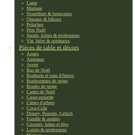
Laine
Mariage
Nourriture & breuvages
Oiseaux & hiboux
Peluches
Père Noël
Sports, loisirs & professions
Vin, bière & spiritueux
Pièces de table et décors
Anges
Animaux
Avent
Bas de Noël
Bonbons et pain d'épices
Bonhommes de neige
Boules de neige
Cartes de Noël
Casse-noisette
Cimes d'arbres
Coca-Cola
Disney, Peanuts, Grinch
Famille & amitiés
Gnomes, lutins et fées
Loisirs & professions