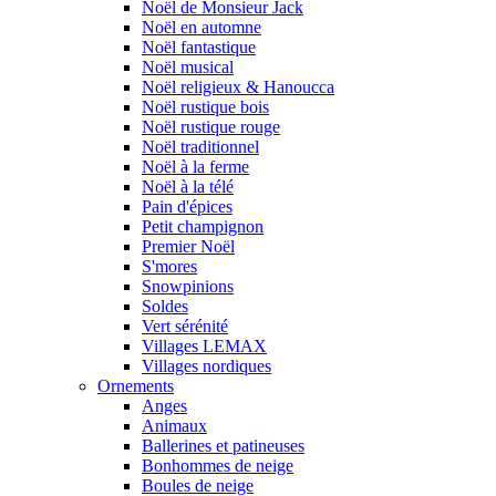
Noël de Monsieur Jack
Noël en automne
Noël fantastique
Noël musical
Noël religieux & Hanoucca
Noël rustique bois
Noël rustique rouge
Noël traditionnel
Noël à la ferme
Noël à la télé
Pain d'épices
Petit champignon
Premier Noël
S'mores
Snowpinions
Soldes
Vert sérénité
Villages LEMAX
Villages nordiques
Ornements
Anges
Animaux
Ballerines et patineuses
Bonhommes de neige
Boules de neige