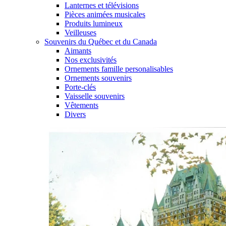
Lanternes et télévisions
Pièces animées musicales
Produits lumineux
Veilleuses
Souvenirs du Québec et du Canada
Aimants
Nos exclusivités
Ornements famille personalisables
Ornements souvenirs
Porte-clés
Vaisselle souvenirs
Vêtements
Divers