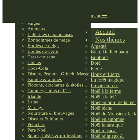
Villages LEMAX
Villages nordiques
Ornements
menu
Anges
Animaux
Accueil
Ballerines et patineuses
Nos thèmes
Bonhommes de neige
Boules de neige
Argenté
Boules de verre
Bleu, Delft et paon
Casse-noisette
Bonbons
Chiens
Doré
Coca-Cola
Fierté
Disney, Peanuts, Grinch, Marvel
Houx et Lierre
Famille & amitiés
La forêt magique
Flocons, clochettes & étoiles
La vie en rose
Gnomes, lutins et fées
Noël à la ferme
Irlande
Noël à la télé
Laine
Noël au bord de la mer
Mariage
Noël blanc
Nourriture & breuvages
Noël de Monsieur Jack
Oiseaux & hiboux
Noël en automne
Peluches
Noël fantastique
Père Noël
Noël musical
Sports, loisirs & professions
Noël religieux &