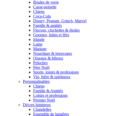
Boules de verre
Casse-noisette
Chiens
Coca-Cola
Disney, Peanuts, Grinch, Marvel
Famille & amitiés
Flocons, clochettes & étoiles
Gnomes, lutins et fées
Irlande
Laine
Mariage
Nourriture & breuvages
Oiseaux & hiboux
Peluches
Père Noël
Sports, loisirs & professions
Vin, bière & spiritueux
Personnalisables
Chiens
Famille & Amitiés
Loisirs et professions
Premier Noël
Décors lumineux
Chandelles
Ensemble de lumières