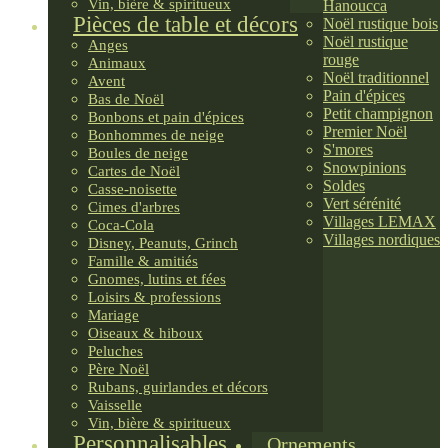
Vin, bière & spiritueux
Hanoucca
Pièces de table et décors
Noël rustique bois
Noël rustique
Anges
rouge
Animaux
Noël traditionnel
Avent
Pain d'épices
Bas de Noël
Petit champignon
Bonbons et pain d'épices
Premier Noël
Bonhommes de neige
S'mores
Boules de neige
Snowpinions
Cartes de Noël
Soldes
Casse-noisette
Vert sérénité
Cimes d'arbres
Villages LEMAX
Coca-Cola
Villages nordiques
Disney, Peanuts, Grinch
Famille & amitiés
Gnomes, lutins et fées
Loisirs & professions
Mariage
Oiseaux & hiboux
Peluches
Père Noël
Rubans, guirlandes et décors
Vaisselle
Vin, bière & spiritueux
Personnalisables
Ornements