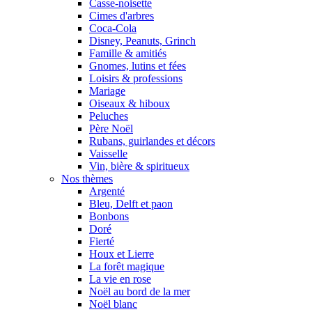
Casse-noisette
Cimes d'arbres
Coca-Cola
Disney, Peanuts, Grinch
Famille & amitiés
Gnomes, lutins et fées
Loisirs & professions
Mariage
Oiseaux & hiboux
Peluches
Père Noël
Rubans, guirlandes et décors
Vaisselle
Vin, bière & spiritueux
Nos thèmes
Argenté
Bleu, Delft et paon
Bonbons
Doré
Fierté
Houx et Lierre
La forêt magique
La vie en rose
Noël au bord de la mer
Noël blanc