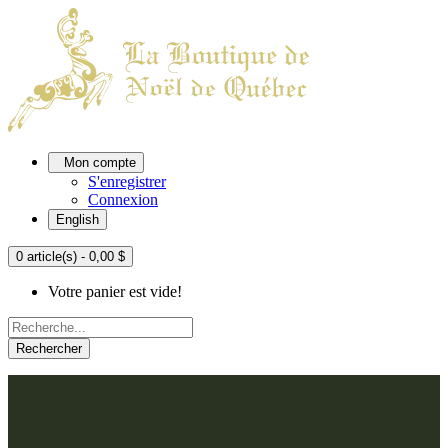
Mon compte
S'enregistrer
Connexion
English
0 article(s) - 0,00 $
Votre panier est vide!
Rechercher
ACCUEIL
L'ATELIER
À PROPOS
Nos thèmes
NOUS JOINDRE
Argenté
Bleu, Delft et paon