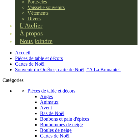
Porte-clés
Vaisselle souvenirs
Vêtements
Divers
L'Atelier
À propos
Nous joindre
Accueil
Pièces de table et décors
Cartes de Noël
Souvenir du Québec, carte de Noël, "A La Brunante"
Catégories
Pièces de table et décors
Anges
Animaux
Avent
Bas de Noël
Bonbons et pain d'épices
Bonhommes de neige
Boules de neige
Cartes de Noël