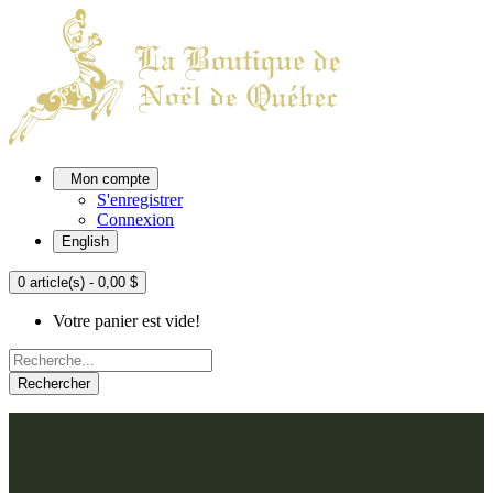
Mon compte
S'enregistrer
Connexion
English
0 article(s) - 0,00 $
Votre panier est vide!
Rechercher
ACCUEIL
L'ATELIER
À PROPOS
Nos thèmes
NOUS JOINDRE
Argenté
Bleu, Delft et paon