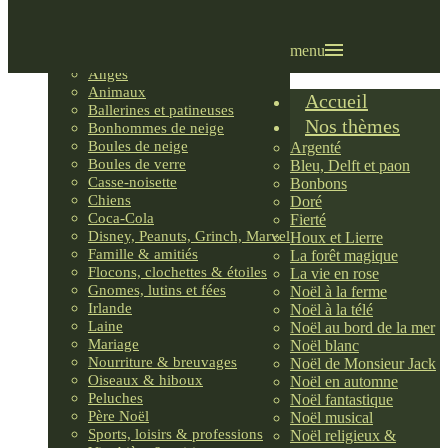
Villages LEMAX
Villages nordiques
Ornements
menu
Anges
Animaux
Accueil
Ballerines et patineuses
Nos thèmes
Bonhommes de neige
Boules de neige
Argenté
Boules de verre
Bleu, Delft et paon
Casse-noisette
Bonbons
Chiens
Doré
Coca-Cola
Fierté
Disney, Peanuts, Grinch, Marvel
Houx et Lierre
Famille & amitiés
La forêt magique
Flocons, clochettes & étoiles
La vie en rose
Gnomes, lutins et fées
Noël à la ferme
Irlande
Noël à la télé
Laine
Noël au bord de la mer
Mariage
Noël blanc
Nourriture & breuvages
Noël de Monsieur Jack
Oiseaux & hiboux
Noël en automne
Peluches
Noël fantastique
Père Noël
Noël musical
Sports, loisirs & professions
Noël religieux &