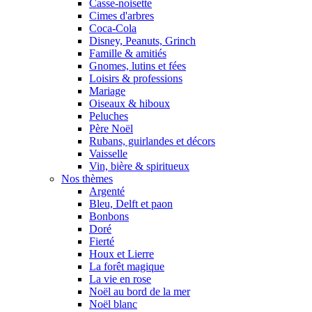
Casse-noisette
Cimes d'arbres
Coca-Cola
Disney, Peanuts, Grinch
Famille & amitiés
Gnomes, lutins et fées
Loisirs & professions
Mariage
Oiseaux & hiboux
Peluches
Père Noël
Rubans, guirlandes et décors
Vaisselle
Vin, bière & spiritueux
Nos thèmes
Argenté
Bleu, Delft et paon
Bonbons
Doré
Fierté
Houx et Lierre
La forêt magique
La vie en rose
Noël au bord de la mer
Noël blanc