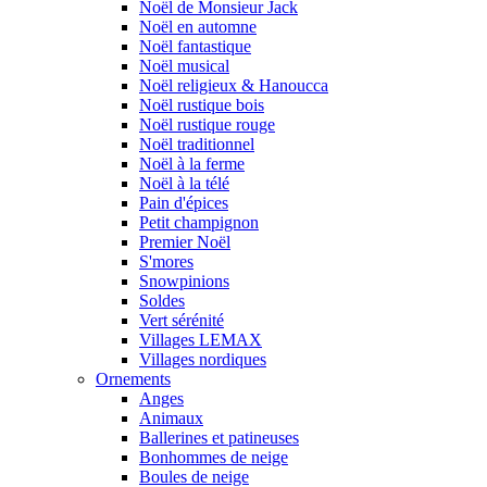
Noël de Monsieur Jack
Noël en automne
Noël fantastique
Noël musical
Noël religieux & Hanoucca
Noël rustique bois
Noël rustique rouge
Noël traditionnel
Noël à la ferme
Noël à la télé
Pain d'épices
Petit champignon
Premier Noël
S'mores
Snowpinions
Soldes
Vert sérénité
Villages LEMAX
Villages nordiques
Ornements
Anges
Animaux
Ballerines et patineuses
Bonhommes de neige
Boules de neige