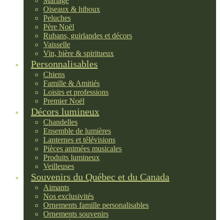
Mariage
Oiseaux & hiboux
Peluches
Père Noël
Rubans, guirlandes et décors
Vaisselle
Vin, bière & spiritueux
Personnalisables
Chiens
Famille & Amitiés
Loisirs et professions
Premier Noël
Décors lumineux
Chandelles
Ensemble de lumières
Lanternes et télévisions
Pièces animées musicales
Produits lumineux
Veilleuses
Souvenirs du Québec et du Canada
Aimants
Nos exclusivités
Ornements famille personalisables
Ornements souvenirs