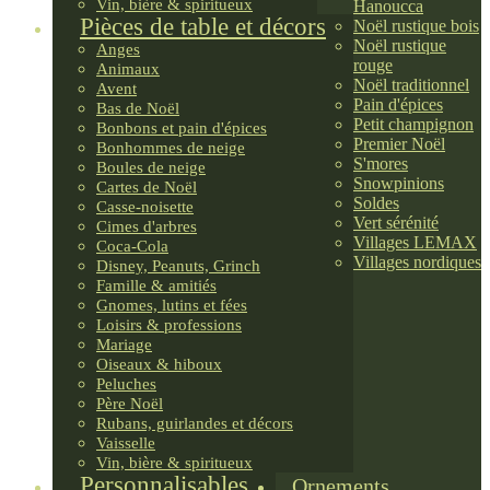
Vin, bière & spiritueux
Hanoucca
Pièces de table et décors
Noël rustique bois
Noël rustique
Anges
rouge
Animaux
Noël traditionnel
Avent
Pain d'épices
Bas de Noël
Petit champignon
Bonbons et pain d'épices
Premier Noël
Bonhommes de neige
S'mores
Boules de neige
Snowpinions
Cartes de Noël
Soldes
Casse-noisette
Vert sérénité
Cimes d'arbres
Villages LEMAX
Coca-Cola
Villages nordiques
Disney, Peanuts, Grinch
Famille & amitiés
Gnomes, lutins et fées
Loisirs & professions
Mariage
Oiseaux & hiboux
Peluches
Père Noël
Rubans, guirlandes et décors
Vaisselle
Vin, bière & spiritueux
Personnalisables
Ornements