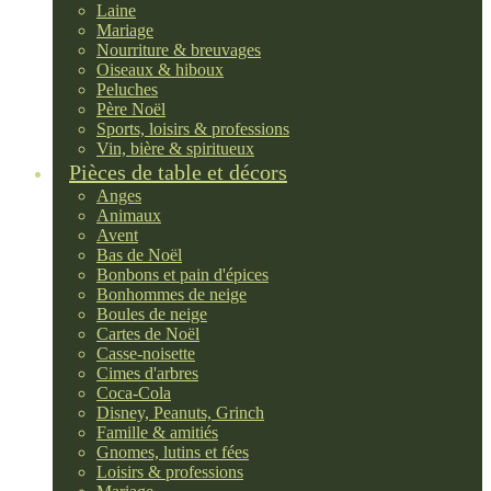
Laine
Mariage
Nourriture & breuvages
Oiseaux & hiboux
Peluches
Père Noël
Sports, loisirs & professions
Vin, bière & spiritueux
Pièces de table et décors
Anges
Animaux
Avent
Bas de Noël
Bonbons et pain d'épices
Bonhommes de neige
Boules de neige
Cartes de Noël
Casse-noisette
Cimes d'arbres
Coca-Cola
Disney, Peanuts, Grinch
Famille & amitiés
Gnomes, lutins et fées
Loisirs & professions