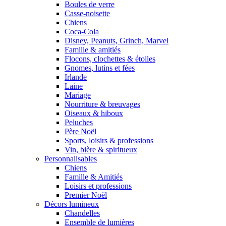
Boules de verre
Casse-noisette
Chiens
Coca-Cola
Disney, Peanuts, Grinch, Marvel
Famille & amitiés
Flocons, clochettes & étoiles
Gnomes, lutins et fées
Irlande
Laine
Mariage
Nourriture & breuvages
Oiseaux & hiboux
Peluches
Père Noël
Sports, loisirs & professions
Vin, bière & spiritueux
Personnalisables
Chiens
Famille & Amitiés
Loisirs et professions
Premier Noël
Décors lumineux
Chandelles
Ensemble de lumières