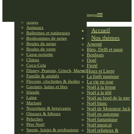
Villages LEMAX
Villages nordiques
Ornements
menu
Anges
Animaux
Accueil
Ballerines et patineuses
Nos thèmes
Bonhommes de neige
Boules de neige
Argenté
Boules de verre
Bleu, Delft et paon
Casse-noisette
Bonbons
Chiens
Doré
Coca-Cola
Fierté
Disney, Peanuts, Grinch, Marvel
Houx et Lierre
Famille & amitiés
La forêt magique
Flocons, clochettes & étoiles
La vie en rose
Gnomes, lutins et fées
Noël à la ferme
Irlande
Noël à la télé
Laine
Noël au bord de la mer
Mariage
Noël blanc
Nourriture & breuvages
Noël de Monsieur Jack
Oiseaux & hiboux
Noël en automne
Peluches
Noël fantastique
Père Noël
Noël musical
Sports, loisirs & professions
Noël religieux &