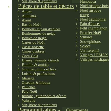
Vin, bière & spiritueux
Hanoucca
Pièces de table et décors
Noël rustique bois
Noël rustique
Anges
rouge
Animaux
Noël traditionnel
Avent
Pain d'épices
Bas de Noël
Petit champignon
Bonbons et pain d'épices
Premier Noël
Bonhommes de neige
S'mores
Boules de neige
Snowpinions
Cartes de Noël
Soldes
Casse-noisette
Vert sérénité
Cimes d'arbres
Villages LEMAX
Coca-Cola
Villages nordiques
Disney, Peanuts, Grinch
Famille & amitiés
Gnomes, lutins et fées
Loisirs & professions
Mariage
Oiseaux & hiboux
Peluches
Père Noël
Rubans, guirlandes et décors
Vaisselle
Vin, bière & spiritueux
Personnalisables
Ornements