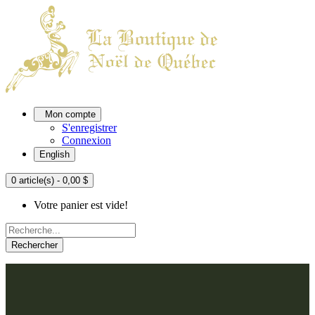
Mon compte
S'enregistrer
Connexion
English
0 article(s) - 0,00 $
Votre panier est vide!
Rechercher
ACCUEIL
L'ATELIER
À PROPOS
Nos thèmes
NOUS JOINDRE
Argenté
Bleu, Delft et paon