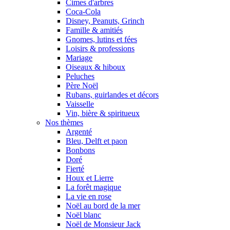
Cimes d'arbres
Coca-Cola
Disney, Peanuts, Grinch
Famille & amitiés
Gnomes, lutins et fées
Loisirs & professions
Mariage
Oiseaux & hiboux
Peluches
Père Noël
Rubans, guirlandes et décors
Vaisselle
Vin, bière & spiritueux
Nos thèmes
Argenté
Bleu, Delft et paon
Bonbons
Doré
Fierté
Houx et Lierre
La forêt magique
La vie en rose
Noël au bord de la mer
Noël blanc
Noël de Monsieur Jack