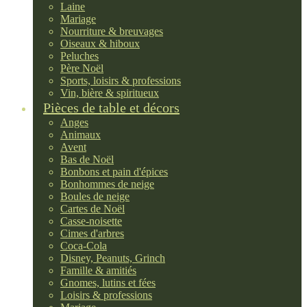
Laine
Mariage
Nourriture & breuvages
Oiseaux & hiboux
Peluches
Père Noël
Sports, loisirs & professions
Vin, bière & spiritueux
Pièces de table et décors
Anges
Animaux
Avent
Bas de Noël
Bonbons et pain d'épices
Bonhommes de neige
Boules de neige
Cartes de Noël
Casse-noisette
Cimes d'arbres
Coca-Cola
Disney, Peanuts, Grinch
Famille & amitiés
Gnomes, lutins et fées
Loisirs & professions