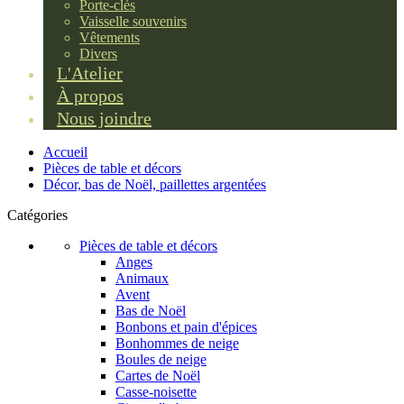
Porte-clés
Vaisselle souvenirs
Vêtements
Divers
L'Atelier
À propos
Nous joindre
Accueil
Pièces de table et décors
Décor, bas de Noël, paillettes argentées
Catégories
Pièces de table et décors
Anges
Animaux
Avent
Bas de Noël
Bonbons et pain d'épices
Bonhommes de neige
Boules de neige
Cartes de Noël
Casse-noisette