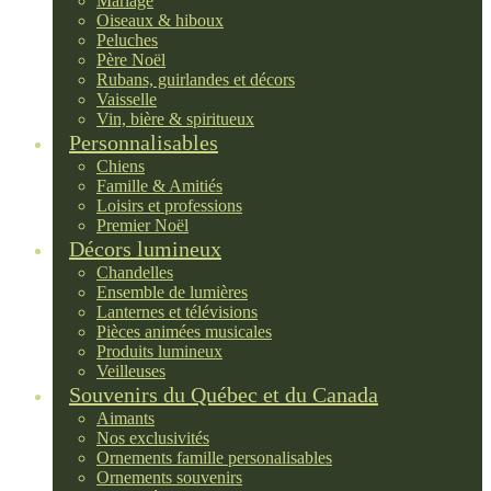
Mariage
Oiseaux & hiboux
Peluches
Père Noël
Rubans, guirlandes et décors
Vaisselle
Vin, bière & spiritueux
Personnalisables
Chiens
Famille & Amitiés
Loisirs et professions
Premier Noël
Décors lumineux
Chandelles
Ensemble de lumières
Lanternes et télévisions
Pièces animées musicales
Produits lumineux
Veilleuses
Souvenirs du Québec et du Canada
Aimants
Nos exclusivités
Ornements famille personalisables
Ornements souvenirs