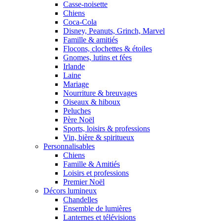
Casse-noisette
Chiens
Coca-Cola
Disney, Peanuts, Grinch, Marvel
Famille & amitiés
Flocons, clochettes & étoiles
Gnomes, lutins et fées
Irlande
Laine
Mariage
Nourriture & breuvages
Oiseaux & hiboux
Peluches
Père Noël
Sports, loisirs & professions
Vin, bière & spiritueux
Personnalisables
Chiens
Famille & Amitiés
Loisirs et professions
Premier Noël
Décors lumineux
Chandelles
Ensemble de lumières
Lanternes et télévisions