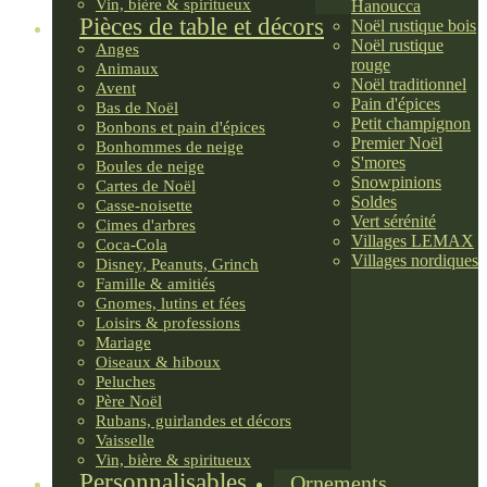
Vin, bière & spiritueux
Hanoucca
Pièces de table et décors
Noël rustique bois
Noël rustique
Anges
rouge
Animaux
Noël traditionnel
Avent
Pain d'épices
Bas de Noël
Petit champignon
Bonbons et pain d'épices
Premier Noël
Bonhommes de neige
S'mores
Boules de neige
Snowpinions
Cartes de Noël
Soldes
Casse-noisette
Vert sérénité
Cimes d'arbres
Villages LEMAX
Coca-Cola
Villages nordiques
Disney, Peanuts, Grinch
Famille & amitiés
Gnomes, lutins et fées
Loisirs & professions
Mariage
Oiseaux & hiboux
Peluches
Père Noël
Rubans, guirlandes et décors
Vaisselle
Vin, bière & spiritueux
Personnalisables
Ornements