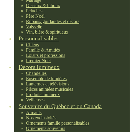
Mariage
Oiseaux & hiboux
Peluches
Père Noël
Rubans, guirlandes et décors
Vaisselle
Vin, bière & spiritueux
Personnalisables
Chiens
Famille & Amitiés
Loisirs et professions
Premier Noël
Décors lumineux
Chandelles
Ensemble de lumières
Lanternes et télévisions
Pièces animées musicales
Produits lumineux
Veilleuses
Souvenirs du Québec et du Canada
Aimants
Nos exclusivités
Ornements famille personalisables
Ornements souvenirs