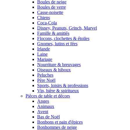
Boules de neige
Boules de verre
Casse-noisette
Chiens
Coca-Cola
Disney, Peanuts, Grinch, Marvel
Famille & amitiés
Flocons, clochettes & étoiles
Gnomes, lutins et fées
Irlande
Laine
Mariage
Nourriture & breuvages
Oiseaux & hiboux
Peluches
Père Noël
Sports, loisirs & professions
Vin, bière & spiritueux
Pièces de table et décors
Anges
Animaux
Avent
Bas de Noël
Bonbons et pain d'épices
Bonhommes de neige