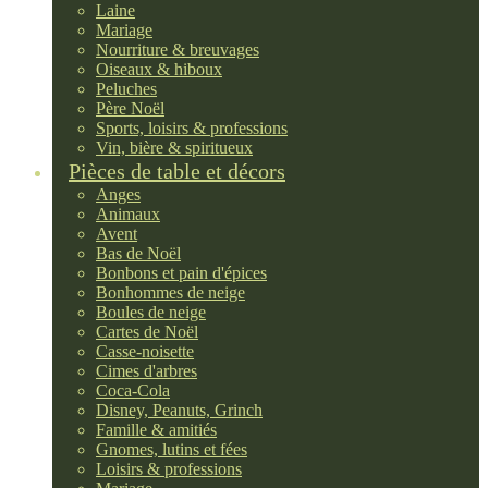
Laine
Mariage
Nourriture & breuvages
Oiseaux & hiboux
Peluches
Père Noël
Sports, loisirs & professions
Vin, bière & spiritueux
Pièces de table et décors
Anges
Animaux
Avent
Bas de Noël
Bonbons et pain d'épices
Bonhommes de neige
Boules de neige
Cartes de Noël
Casse-noisette
Cimes d'arbres
Coca-Cola
Disney, Peanuts, Grinch
Famille & amitiés
Gnomes, lutins et fées
Loisirs & professions