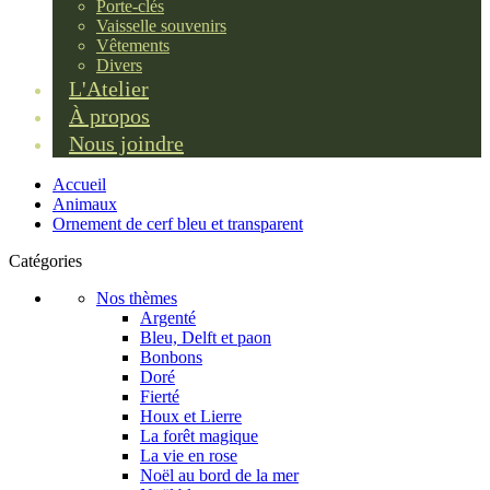
Porte-clés
Vaisselle souvenirs
Vêtements
Divers
L'Atelier
À propos
Nous joindre
Accueil
Animaux
Ornement de cerf bleu et transparent
Catégories
Nos thèmes
Argenté
Bleu, Delft et paon
Bonbons
Doré
Fierté
Houx et Lierre
La forêt magique
La vie en rose
Noël au bord de la mer