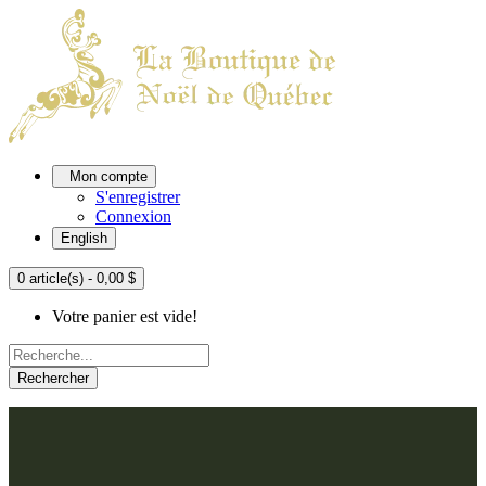
Mon compte
S'enregistrer
Connexion
English
0 article(s) - 0,00 $
Votre panier est vide!
Rechercher
ACCUEIL
L'ATELIER
À PROPOS
Nos thèmes
NOUS JOINDRE
Argenté
Bleu, Delft et paon