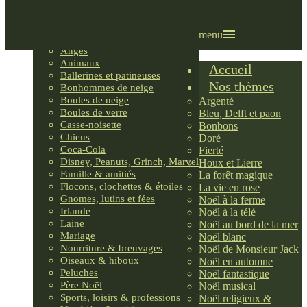
Villages LEMAX
Villages nordiques
Ornements
menu
Anges
Animaux
Accueil
Ballerines et patineuses
Nos thèmes
Bonhommes de neige
Boules de neige
Argenté
Boules de verre
Bleu, Delft et paon
Casse-noisette
Bonbons
Chiens
Doré
Coca-Cola
Fierté
Disney, Peanuts, Grinch, Marvel
Houx et Lierre
Famille & amitiés
La forêt magique
Flocons, clochettes & étoiles
La vie en rose
Gnomes, lutins et fées
Noël à la ferme
Irlande
Noël à la télé
Laine
Noël au bord de la mer
Mariage
Noël blanc
Nourriture & breuvages
Noël de Monsieur Jack
Oiseaux & hiboux
Noël en automne
Peluches
Noël fantastique
Père Noël
Noël musical
Sports, loisirs & professions
Noël religieux &