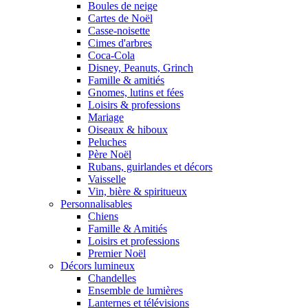
Boules de neige
Cartes de Noël
Casse-noisette
Cimes d'arbres
Coca-Cola
Disney, Peanuts, Grinch
Famille & amitiés
Gnomes, lutins et fées
Loisirs & professions
Mariage
Oiseaux & hiboux
Peluches
Père Noël
Rubans, guirlandes et décors
Vaisselle
Vin, bière & spiritueux
Personnalisables
Chiens
Famille & Amitiés
Loisirs et professions
Premier Noël
Décors lumineux
Chandelles
Ensemble de lumières
Lanternes et télévisions