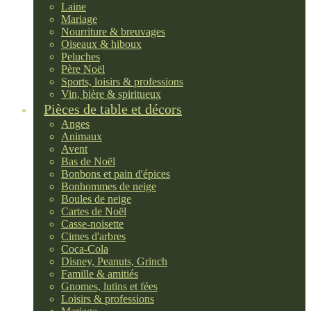
Laine
Mariage
Nourriture & breuvages
Oiseaux & hiboux
Peluches
Père Noël
Sports, loisirs & professions
Vin, bière & spiritueux
Pièces de table et décors
Anges
Animaux
Avent
Bas de Noël
Bonbons et pain d'épices
Bonhommes de neige
Boules de neige
Cartes de Noël
Casse-noisette
Cimes d'arbres
Coca-Cola
Disney, Peanuts, Grinch
Famille & amitiés
Gnomes, lutins et fées
Loisirs & professions