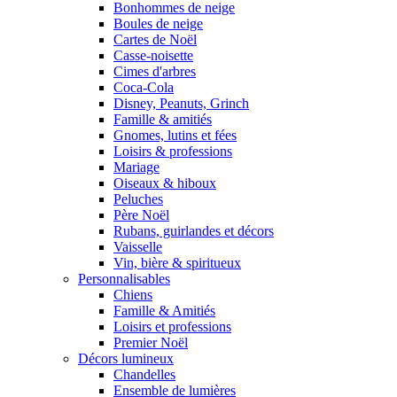
Bonhommes de neige
Boules de neige
Cartes de Noël
Casse-noisette
Cimes d'arbres
Coca-Cola
Disney, Peanuts, Grinch
Famille & amitiés
Gnomes, lutins et fées
Loisirs & professions
Mariage
Oiseaux & hiboux
Peluches
Père Noël
Rubans, guirlandes et décors
Vaisselle
Vin, bière & spiritueux
Personnalisables
Chiens
Famille & Amitiés
Loisirs et professions
Premier Noël
Décors lumineux
Chandelles
Ensemble de lumières