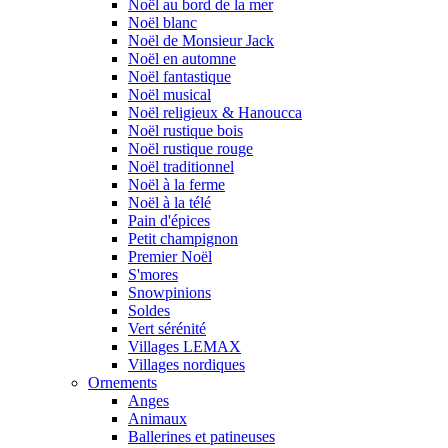
Noël au bord de la mer
Noël blanc
Noël de Monsieur Jack
Noël en automne
Noël fantastique
Noël musical
Noël religieux & Hanoucca
Noël rustique bois
Noël rustique rouge
Noël traditionnel
Noël à la ferme
Noël à la télé
Pain d'épices
Petit champignon
Premier Noël
S'mores
Snowpinions
Soldes
Vert sérénité
Villages LEMAX
Villages nordiques
Ornements
Anges
Animaux
Ballerines et patineuses