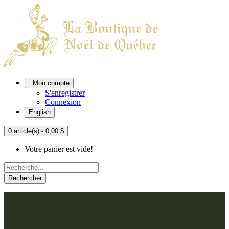
Mon compte
S'enregistrer
Connexion
English
0 article(s) - 0,00 $
Votre panier est vide!
Rechercher
ACCUEIL
L'ATELIER
À PROPOS
Nos thèmes
NOUS JOINDRE
Argenté
Bleu, Delft et paon