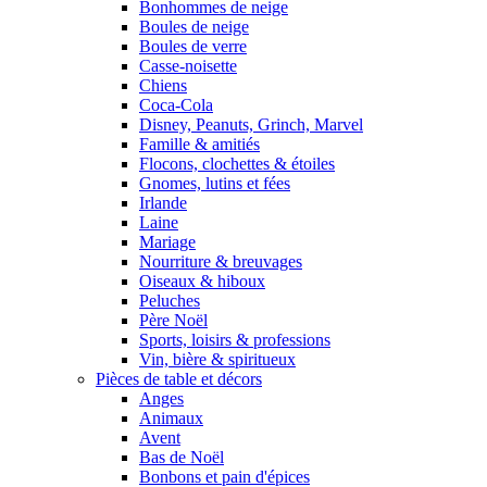
Bonhommes de neige
Boules de neige
Boules de verre
Casse-noisette
Chiens
Coca-Cola
Disney, Peanuts, Grinch, Marvel
Famille & amitiés
Flocons, clochettes & étoiles
Gnomes, lutins et fées
Irlande
Laine
Mariage
Nourriture & breuvages
Oiseaux & hiboux
Peluches
Père Noël
Sports, loisirs & professions
Vin, bière & spiritueux
Pièces de table et décors
Anges
Animaux
Avent
Bas de Noël
Bonbons et pain d'épices