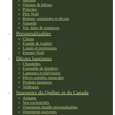
Mariage
Oiseaux & hiboux
Peluches
Père Noël
Rubans, guirlandes et décors
Vaisselle
Vin, bière & spiritueux
Personnalisables
Chiens
Famille & Amitiés
Loisirs et professions
Premier Noël
Décors lumineux
Chandelles
Ensemble de lumières
Lanternes et télévisions
Pièces animées musicales
Produits lumineux
Veilleuses
Souvenirs du Québec et du Canada
Aimants
Nos exclusivités
Ornements famille personalisables
Ornements souvenirs