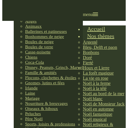
Villages LEMAX
Villages nordiques
Ornements
menu
Anges
Animaux
Accueil
Ballerines et patineuses
Nos thèmes
Bonhommes de neige
Boules de neige
Argenté
Boules de verre
Bleu, Delft et paon
Casse-noisette
Bonbons
Chiens
Doré
Coca-Cola
Fierté
Disney, Peanuts, Grinch, Marvel
Houx et Lierre
Famille & amitiés
La forêt magique
Flocons, clochettes & étoiles
La vie en rose
Gnomes, lutins et fées
Noël à la ferme
Irlande
Noël à la télé
Laine
Noël au bord de la mer
Mariage
Noël blanc
Nourriture & breuvages
Noël de Monsieur Jack
Oiseaux & hiboux
Noël en automne
Peluches
Noël fantastique
Père Noël
Noël musical
Sports, loisirs & professions
Noël religieux &