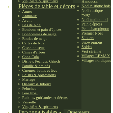
Vin, bière & spiritueux
Hanoucca
Pièces de table et décors
Noël rustique bois
Noël rustique
Anges
rouge
Animaux
Noël traditionnel
Avent
Pain d'épices
Bas de Noël
Petit champignon
Bonbons et pain d'épices
Premier Noël
Bonhommes de neige
S'mores
Boules de neige
Snowpinions
Cartes de Noël
Soldes
Casse-noisette
Vert sérénité
Cimes d'arbres
Villages LEMAX
Coca-Cola
Villages nordiques
Disney, Peanuts, Grinch
Famille & amitiés
Gnomes, lutins et fées
Loisirs & professions
Mariage
Oiseaux & hiboux
Peluches
Père Noël
Rubans, guirlandes et décors
Vaisselle
Vin, bière & spiritueux
Personnalisables
Ornements