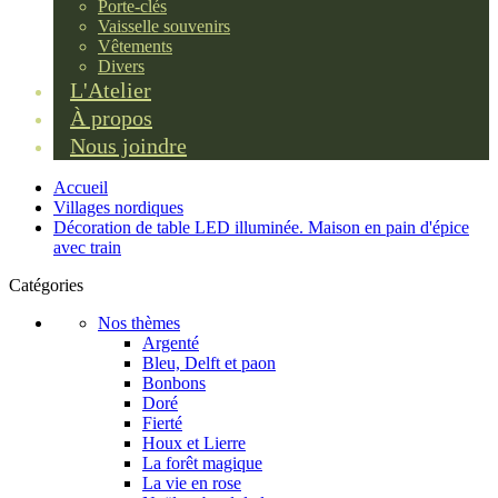
Porte-clés
Vaisselle souvenirs
Vêtements
Divers
L'Atelier
À propos
Nous joindre
Accueil
Villages nordiques
Décoration de table LED illuminée. Maison en pain d'épice
avec train
Catégories
Nos thèmes
Argenté
Bleu, Delft et paon
Bonbons
Doré
Fierté
Houx et Lierre
La forêt magique
La vie en rose