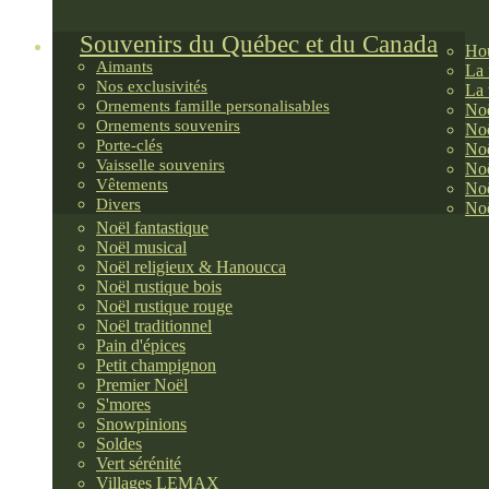
Souvenirs du Québec et du Canada
Hou
Aimants
La 
Nos exclusivités
La 
Ornements famille personalisables
Noë
Ornements souvenirs
Noë
Porte-clés
Noë
Vaisselle souvenirs
Noë
Vêtements
Noë
Divers
Noë
Noël fantastique
Noël musical
Noël religieux & Hanoucca
Noël rustique bois
Noël rustique rouge
Noël traditionnel
Pain d'épices
Petit champignon
Premier Noël
S'mores
Snowpinions
Soldes
Vert sérénité
Villages LEMAX