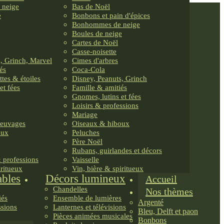
 neige
Bas de Noël
e
Bonbons et pain d'épices
Bonhommes de neige
Boules de neige
Cartes de Noël
Casse-noisette
, Grinch, Marvel
Cimes d'arbres
és
Coca-Cola
ttes & étoiles
Disney, Peanuts, Grinch
et fées
Famille & amitiés
Gnomes, lutins et fées
Loisirs & professions
Mariage
reuvages
Oiseaux & hiboux
oux
Peluches
Père Noël
Rubans, guirlandes et décors
& professions
Vaisselle
iritueux
Vin, bière & spiritueux
ables
Décors lumineux
Accueil
Chandelles
Nos thèmes
iés
Ensemble de lumières
Argenté
ssions
Lanternes et télévisions
Bleu, Delft et paon
Pièces animées musicales
Bonbons