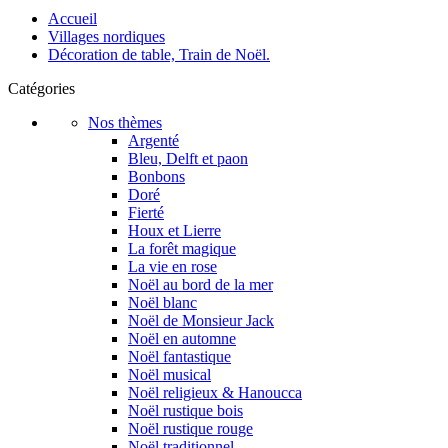
Accueil
Villages nordiques
Décoration de table, Train de Noël.
Catégories
Nos thèmes
Argenté
Bleu, Delft et paon
Bonbons
Doré
Fierté
Houx et Lierre
La forêt magique
La vie en rose
Noël au bord de la mer
Noël blanc
Noël de Monsieur Jack
Noël en automne
Noël fantastique
Noël musical
Noël religieux & Hanoucca
Noël rustique bois
Noël rustique rouge
Noël traditionnel