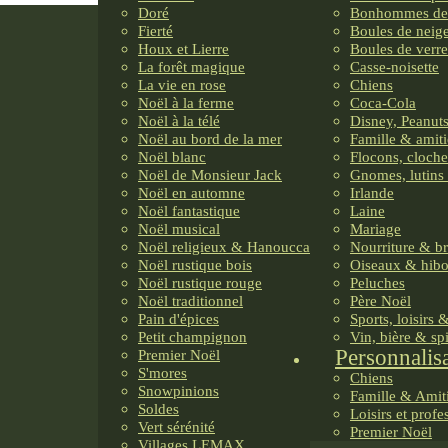
Doré
Bonhommes de
Fierté
Boules de neig
Houx et Lierre
Boules de verre
La forêt magique
Casse-noisette
La vie en rose
Chiens
Noël à la ferme
Coca-Cola
Noël à la télé
Disney, Peanuts
Noël au bord de la mer
Famille & amiti
Noël blanc
Flocons, cloche
Noël de Monsieur Jack
Gnomes, lutins 
Noël en automne
Irlande
Noël fantastique
Laine
Noël musical
Mariage
Noël religieux & Hanoucca
Nourriture & b
Noël rustique bois
Oiseaux & hib
Noël rustique rouge
Peluches
Noël traditionnel
Père Noël
Pain d'épices
Sports, loisirs 
Petit champignon
Vin, bière & sp
Personnalis
Premier Noël
S'mores
Chiens
Snowpinions
Famille & Amit
Soldes
Loisirs et profe
Vert sérénité
Premier Noël
Villages LEMAX