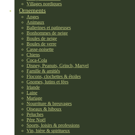
Villages nordiques
Ornements
Anges
Animaux
Ballerines et patineuses
Bonhommes de neige
Boules de neige
Boules de verre
Casse-noisette
Chiens
Coca-Cola
Disney, Peanuts, Grinch, Marvel
Famille & amitiés
Flocons, clochettes & étoiles
Gnomes, lutins et fées
Irlande
Laine
Mariage
Nourriture & breuvages
Oiseaux & hiboux
Peluches
Père Noël
Sports, loisirs & professions
Vin, bière & spiritueux