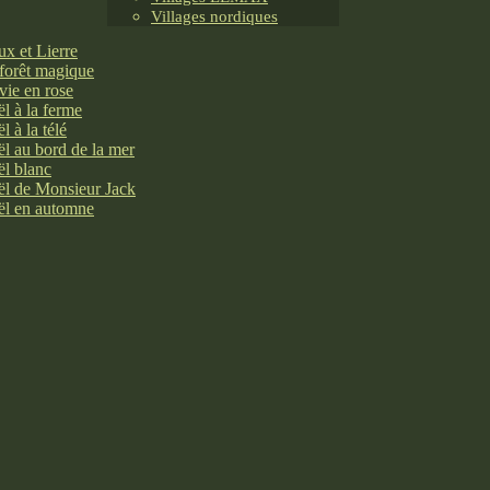
Villages nordiques
x et Lierre
forêt magique
vie en rose
l à la ferme
l à la télé
l au bord de la mer
l blanc
l de Monsieur Jack
l en automne