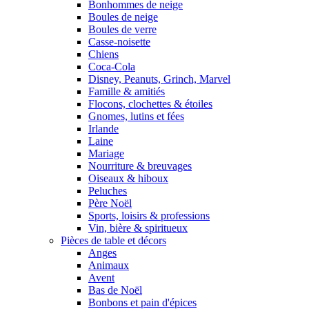
Bonhommes de neige
Boules de neige
Boules de verre
Casse-noisette
Chiens
Coca-Cola
Disney, Peanuts, Grinch, Marvel
Famille & amitiés
Flocons, clochettes & étoiles
Gnomes, lutins et fées
Irlande
Laine
Mariage
Nourriture & breuvages
Oiseaux & hiboux
Peluches
Père Noël
Sports, loisirs & professions
Vin, bière & spiritueux
Pièces de table et décors
Anges
Animaux
Avent
Bas de Noël
Bonbons et pain d'épices