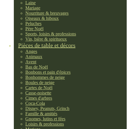
Laine
Mariage
Nourriture & breuvages
Oiseaux & hiboux
Peluches
Père Noël
Sports, loisirs & professions
Vin, bière & spiritueux
Pièces de table et décors
Anges
Animaux
Avent
Bas de Noël
Bonbons et pain d'épices
Bonhommes de neige
Boules de neige
Cartes de Noël
Casse-noisette
Cimes d'arbres
Coca-Cola
Disney, Peanuts, Grinch
Famille & amitiés
Gnomes, lutins et fées
Loisirs & professions