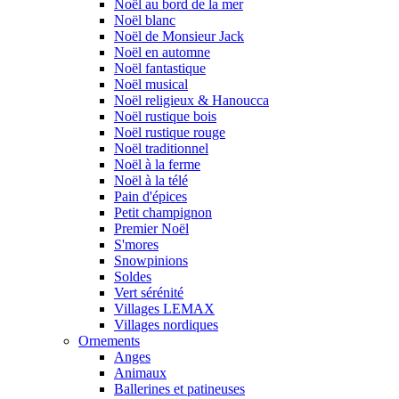
Noël au bord de la mer
Noël blanc
Noël de Monsieur Jack
Noël en automne
Noël fantastique
Noël musical
Noël religieux & Hanoucca
Noël rustique bois
Noël rustique rouge
Noël traditionnel
Noël à la ferme
Noël à la télé
Pain d'épices
Petit champignon
Premier Noël
S'mores
Snowpinions
Soldes
Vert sérénité
Villages LEMAX
Villages nordiques
Ornements
Anges
Animaux
Ballerines et patineuses