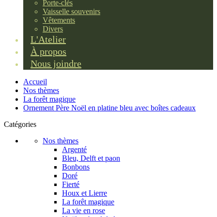
Porte-clés
Vaisselle souvenirs
Vêtements
Divers
L'Atelier
À propos
Nous joindre
Accueil
Nos thèmes
La forêt magique
Ornement Père Noël en platine bleu avec boîtes cadeaux
Catégories
Nos thèmes
Argenté
Bleu, Delft et paon
Bonbons
Doré
Fierté
Houx et Lierre
La forêt magique
La vie en rose