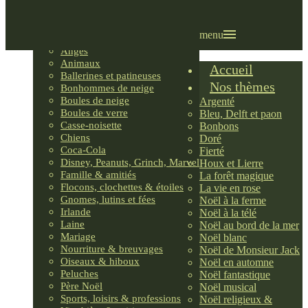
Villages LEMAX
Villages nordiques
Ornements
menu
Anges
Animaux
Accueil
Ballerines et patineuses
Nos thèmes
Bonhommes de neige
Boules de neige
Argenté
Boules de verre
Bleu, Delft et paon
Casse-noisette
Bonbons
Chiens
Doré
Coca-Cola
Fierté
Disney, Peanuts, Grinch, Marvel
Houx et Lierre
Famille & amitiés
La forêt magique
Flocons, clochettes & étoiles
La vie en rose
Gnomes, lutins et fées
Noël à la ferme
Irlande
Noël à la télé
Laine
Noël au bord de la mer
Mariage
Noël blanc
Nourriture & breuvages
Noël de Monsieur Jack
Oiseaux & hiboux
Noël en automne
Peluches
Noël fantastique
Père Noël
Noël musical
Sports, loisirs & professions
Noël religieux &