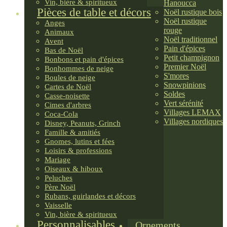
Vin, bière & spiritueux
Hanoucca
Pièces de table et décors
Noël rustique bois
Noël rustique
Anges
rouge
Animaux
Noël traditionnel
Avent
Pain d'épices
Bas de Noël
Petit champignon
Bonbons et pain d'épices
Premier Noël
Bonhommes de neige
S'mores
Boules de neige
Snowpinions
Cartes de Noël
Soldes
Casse-noisette
Vert sérénité
Cimes d'arbres
Villages LEMAX
Coca-Cola
Villages nordiques
Disney, Peanuts, Grinch
Famille & amitiés
Gnomes, lutins et fées
Loisirs & professions
Mariage
Oiseaux & hiboux
Peluches
Père Noël
Rubans, guirlandes et décors
Vaisselle
Vin, bière & spiritueux
Personnalisables
Ornements