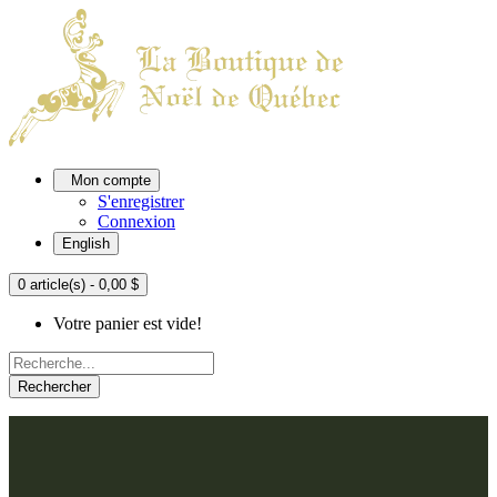
Mon compte
S'enregistrer
Connexion
English
0 article(s) - 0,00 $
Votre panier est vide!
Rechercher
ACCUEIL
L'ATELIER
À PROPOS
Nos thèmes
NOUS JOINDRE
Argenté
Bleu, Delft et paon