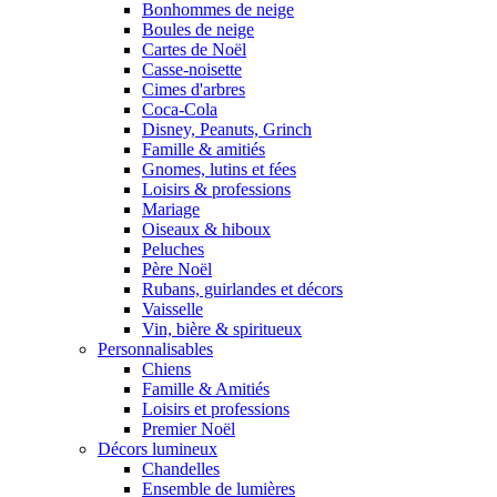
Bonhommes de neige
Boules de neige
Cartes de Noël
Casse-noisette
Cimes d'arbres
Coca-Cola
Disney, Peanuts, Grinch
Famille & amitiés
Gnomes, lutins et fées
Loisirs & professions
Mariage
Oiseaux & hiboux
Peluches
Père Noël
Rubans, guirlandes et décors
Vaisselle
Vin, bière & spiritueux
Personnalisables
Chiens
Famille & Amitiés
Loisirs et professions
Premier Noël
Décors lumineux
Chandelles
Ensemble de lumières