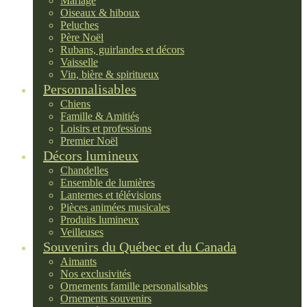
Mariage
Oiseaux & hiboux
Peluches
Père Noël
Rubans, guirlandes et décors
Vaisselle
Vin, bière & spiritueux
Personnalisables
Chiens
Famille & Amitiés
Loisirs et professions
Premier Noël
Décors lumineux
Chandelles
Ensemble de lumières
Lanternes et télévisions
Pièces animées musicales
Produits lumineux
Veilleuses
Souvenirs du Québec et du Canada
Aimants
Nos exclusivités
Ornements famille personalisables
Ornements souvenirs