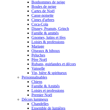
Bonhommes de neige
Boules de neige
Cartes de Noël
Casse-noisette
Cimes d'arbres
Coca-Cola
Disney, Peanuts, Grinch
Famille & amitiés
Gnomes, lutins et fées
Loisirs & professions
Mariage
Oiseaux & hiboux
Peluches
Père Noël
Rubans, guirlandes et décors
Vaisselle
Vin, bière & spiritueux
Personnalisables
Chiens
Famille & Amitiés
Loisirs et professions
Premier Noël
Décors lumineux
Chandelles
Ensemble de lumières