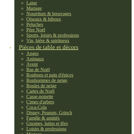
Laine
Mariage
Nourriture & breuvages
Oiseaux & hiboux
Peluches
Père Noël
Sports, loisirs & professions
Vin, bière & spiritueux
Pièces de table et décors
Anges
Animaux
Avent
Bas de Noël
Bonbons et pain d'épices
Bonhommes de neige
Boules de neige
Cartes de Noël
Casse-noisette
Cimes d'arbres
Coca-Cola
Disney, Peanuts, Grinch
Famille & amitiés
Gnomes, lutins et fées
Loisirs & professions