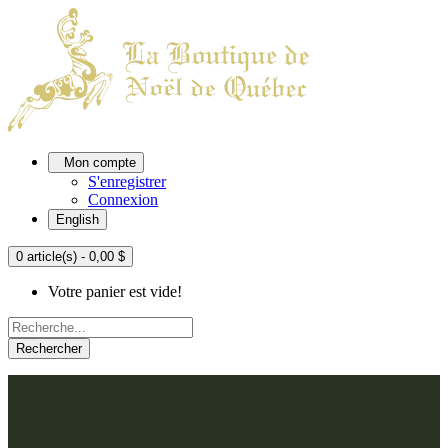
Mon compte
S'enregistrer
Connexion
English
0 article(s) - 0,00 $
Votre panier est vide!
Rechercher
ACCUEIL
L'ATELIER
À PROPOS
Nos thèmes
NOUS JOINDRE
Argenté
Bleu, Delft et paon