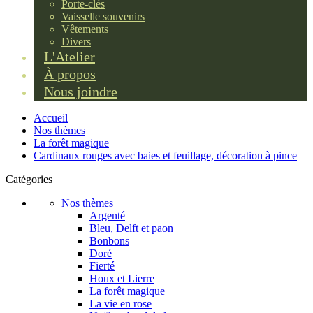
Porte-clés
Vaisselle souvenirs
Vêtements
Divers
L'Atelier
À propos
Nous joindre
Accueil
Nos thèmes
La forêt magique
Cardinaux rouges avec baies et feuillage, décoration à pince
Catégories
Nos thèmes
Argenté
Bleu, Delft et paon
Bonbons
Doré
Fierté
Houx et Lierre
La forêt magique
La vie en rose