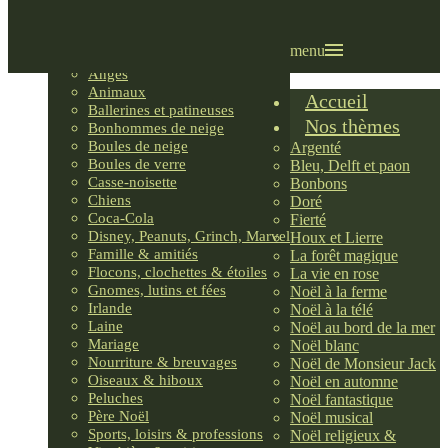
Villages LEMAX
Villages nordiques
Ornements
menu
Anges
Animaux
Accueil
Ballerines et patineuses
Nos thèmes
Bonhommes de neige
Boules de neige
Argenté
Boules de verre
Bleu, Delft et paon
Casse-noisette
Bonbons
Chiens
Doré
Coca-Cola
Fierté
Disney, Peanuts, Grinch, Marvel
Houx et Lierre
Famille & amitiés
La forêt magique
Flocons, clochettes & étoiles
La vie en rose
Gnomes, lutins et fées
Noël à la ferme
Irlande
Noël à la télé
Laine
Noël au bord de la mer
Mariage
Noël blanc
Nourriture & breuvages
Noël de Monsieur Jack
Oiseaux & hiboux
Noël en automne
Peluches
Noël fantastique
Père Noël
Noël musical
Sports, loisirs & professions
Noël religieux &