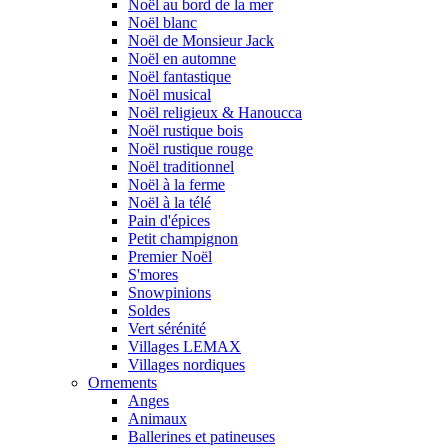
Noël au bord de la mer
Noël blanc
Noël de Monsieur Jack
Noël en automne
Noël fantastique
Noël musical
Noël religieux & Hanoucca
Noël rustique bois
Noël rustique rouge
Noël traditionnel
Noël à la ferme
Noël à la télé
Pain d'épices
Petit champignon
Premier Noël
S'mores
Snowpinions
Soldes
Vert sérénité
Villages LEMAX
Villages nordiques
Ornements
Anges
Animaux
Ballerines et patineuses