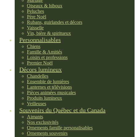
Mariage
Oiseaux & hiboux
Peluches
Père Noël
Rubans, guirlandes et décors
Vaisselle
Vin, bière & spiritueux
Personnalisables
Chiens
Famille & Amitiés
Loisirs et professions
Premier Noël
Décors lumineux
Chandelles
Ensemble de lumières
Lanternes et télévisions
Pièces animées musicales
Produits lumineux
Veilleuses
Souvenirs du Québec et du Canada
Aimants
Nos exclusivités
Ornements famille personalisables
Ornements souvenirs