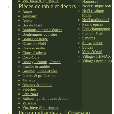
Vin, bière & spiritueux
Hanoucca
Pièces de table et décors
Noël rustique bois
Noël rustique
Anges
rouge
Animaux
Noël traditionnel
Avent
Pain d'épices
Bas de Noël
Petit champignon
Bonbons et pain d'épices
Premier Noël
Bonhommes de neige
S'mores
Boules de neige
Snowpinions
Cartes de Noël
Soldes
Casse-noisette
Vert sérénité
Cimes d'arbres
Villages LEMAX
Coca-Cola
Villages nordiques
Disney, Peanuts, Grinch
Famille & amitiés
Gnomes, lutins et fées
Loisirs & professions
Mariage
Oiseaux & hiboux
Peluches
Père Noël
Rubans, guirlandes et décors
Vaisselle
Vin, bière & spiritueux
Personnalisables
Ornements