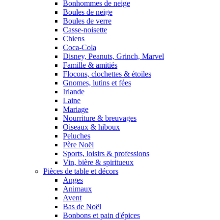
Bonhommes de neige
Boules de neige
Boules de verre
Casse-noisette
Chiens
Coca-Cola
Disney, Peanuts, Grinch, Marvel
Famille & amitiés
Flocons, clochettes & étoiles
Gnomes, lutins et fées
Irlande
Laine
Mariage
Nourriture & breuvages
Oiseaux & hiboux
Peluches
Père Noël
Sports, loisirs & professions
Vin, bière & spiritueux
Pièces de table et décors
Anges
Animaux
Avent
Bas de Noël
Bonbons et pain d'épices