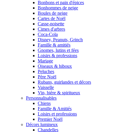
Bonbons et pain d'épices
Bonhommes de neige
Boules de neige
Cartes de Noël
Casse-noisette
Cimes d'arbres
Coca-Cola
Disney, Peanuts, Grinch
Famille & amitiés
Gnomes, lutins et fées
Loisirs & professions
Mariage
Oiseaux & hiboux
Peluches
Père Noël
Rubans, guirlandes et décors
Vaisselle
Vin, bière & spiritueux
Personnalisables
Chiens
Famille & Amitiés
Loisirs et professions
Premier Noël
Décors lumineux
Chandelles