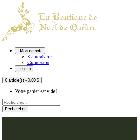
Mon compte
S'enregistrer
Connexion
English
0 article(s) - 0,00 $
Votre panier est vide!
Rechercher
ACCUEIL
L'ATELIER
À PROPOS
Nos thèmes
NOUS JOINDRE
Argenté
Bleu, Delft et paon