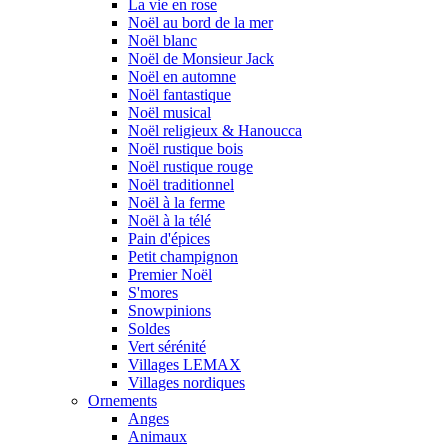
La vie en rose
Noël au bord de la mer
Noël blanc
Noël de Monsieur Jack
Noël en automne
Noël fantastique
Noël musical
Noël religieux & Hanoucca
Noël rustique bois
Noël rustique rouge
Noël traditionnel
Noël à la ferme
Noël à la télé
Pain d'épices
Petit champignon
Premier Noël
S'mores
Snowpinions
Soldes
Vert sérénité
Villages LEMAX
Villages nordiques
Ornements
Anges
Animaux