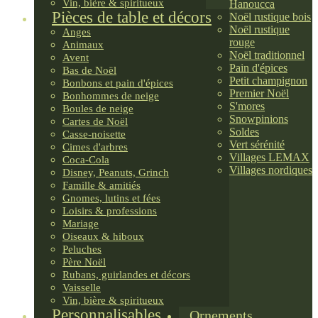
Vin, bière & spiritueux
Hanoucca
Pièces de table et décors
Noël rustique bois
Noël rustique
Anges
rouge
Animaux
Noël traditionnel
Avent
Pain d'épices
Bas de Noël
Petit champignon
Bonbons et pain d'épices
Premier Noël
Bonhommes de neige
S'mores
Boules de neige
Snowpinions
Cartes de Noël
Soldes
Casse-noisette
Vert sérénité
Cimes d'arbres
Villages LEMAX
Coca-Cola
Villages nordiques
Disney, Peanuts, Grinch
Famille & amitiés
Gnomes, lutins et fées
Loisirs & professions
Mariage
Oiseaux & hiboux
Peluches
Père Noël
Rubans, guirlandes et décors
Vaisselle
Vin, bière & spiritueux
Personnalisables
Ornements