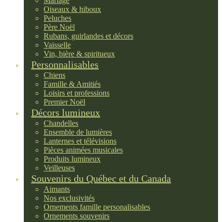
Mariage
Oiseaux & hiboux
Peluches
Père Noël
Rubans, guirlandes et décors
Vaisselle
Vin, bière & spiritueux
Personnalisables
Chiens
Famille & Amitiés
Loisirs et professions
Premier Noël
Décors lumineux
Chandelles
Ensemble de lumières
Lanternes et télévisions
Pièces animées musicales
Produits lumineux
Veilleuses
Souvenirs du Québec et du Canada
Aimants
Nos exclusivités
Ornements famille personalisables
Ornements souvenirs