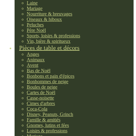
Laine
Mariage
Nourriture & breuvages
Oiseaux & hiboux
Peluches
Père Noël
Sports, loisirs & professions
Vin, bière & spiritueux
Pièces de table et décors
Anges
Animaux
Avent
Bas de Noël
Bonbons et pain d'épices
Bonhommes de neige
Boules de neige
Cartes de Noël
Casse-noisette
Cimes d'arbres
Coca-Cola
Disney, Peanuts, Grinch
Famille & amitiés
Gnomes, lutins et fées
Loisirs & professions