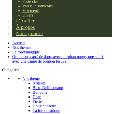
Porte-clés
Vaisselle souvenirs
Vêtements
Divers
L'Atelier
À propos
Nous joindre
Accueil
Nos thèmes
La forêt magique
Ornement, carré de 4 po, avec un ruban rouge, une souris
avec une canne de bonbon festive.
Catégories
Nos thèmes
Argenté
Bleu, Delft et paon
Bonbons
Doré
Fierté
Houx et Lierre
La forêt magique