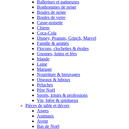
Ballerines et patineuses
Bonhommes de neige
Boules de neige
Boules de verre
Casse-noisette
Chiens
Coca-Cola
Disney, Peanuts, Grinch, Marvel
Famille & amitiés
Flocons, clochettes & étoiles
Gnomes, lutins et fées
Irlande
Laine
Mariage
Nourriture & breuvages
Oiseaux & hiboux
Peluches
Père Noël
Sports, loisirs & professions
Vin, bière & spiritueux
Pièces de table et décors
Anges
Animaux
Avent
Bas de Noël