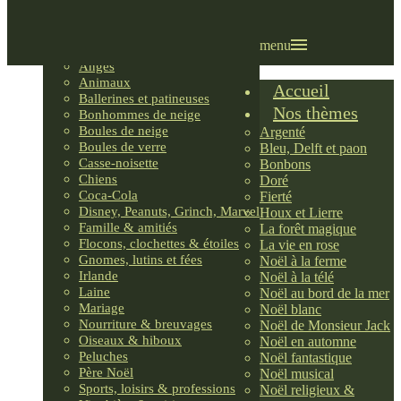
Villages LEMAX
Villages nordiques
Ornements
menu
Anges
Animaux
Accueil
Ballerines et patineuses
Nos thèmes
Bonhommes de neige
Boules de neige
Argenté
Boules de verre
Bleu, Delft et paon
Casse-noisette
Bonbons
Chiens
Doré
Coca-Cola
Fierté
Disney, Peanuts, Grinch, Marvel
Houx et Lierre
Famille & amitiés
La forêt magique
Flocons, clochettes & étoiles
La vie en rose
Gnomes, lutins et fées
Noël à la ferme
Irlande
Noël à la télé
Laine
Noël au bord de la mer
Mariage
Noël blanc
Nourriture & breuvages
Noël de Monsieur Jack
Oiseaux & hiboux
Noël en automne
Peluches
Noël fantastique
Père Noël
Noël musical
Sports, loisirs & professions
Noël religieux &