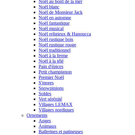
Noël au bord de la mer
Noël blanc
Noël de Monsieur Jack
Noël en automne
Noël fantastique
Noël musical
Noël religieux & Hanoucca
Noël rustique bois
Noël rustique rouge
Noël traditionnel
Noël à la ferme
Noël à la télé
Pain d'épices
Petit champignon
Premier Noël
S'mores
Snowpinions
Soldes
Vert sérénité
Villages LEMAX
Villages nordiques
Ornements
Anges
Animaux
Ballerines et patineuses