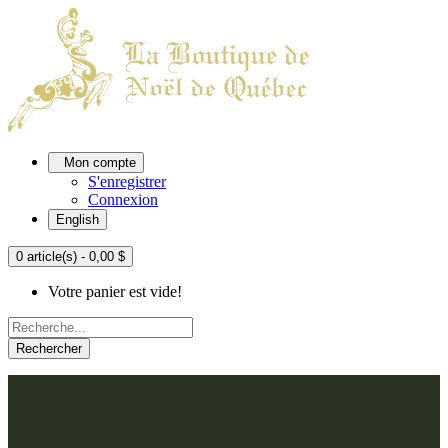
Mon compte
S'enregistrer
Connexion
English
0 article(s) - 0,00 $
Votre panier est vide!
Rechercher
ACCUEIL
L'ATELIER
À PROPOS
Nos thèmes
NOUS JOINDRE
Argenté
Bleu, Delft et paon