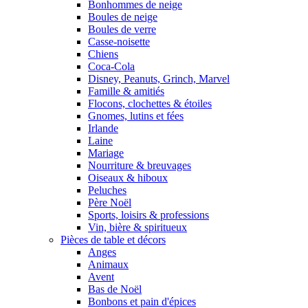
Bonhommes de neige
Boules de neige
Boules de verre
Casse-noisette
Chiens
Coca-Cola
Disney, Peanuts, Grinch, Marvel
Famille & amitiés
Flocons, clochettes & étoiles
Gnomes, lutins et fées
Irlande
Laine
Mariage
Nourriture & breuvages
Oiseaux & hiboux
Peluches
Père Noël
Sports, loisirs & professions
Vin, bière & spiritueux
Pièces de table et décors
Anges
Animaux
Avent
Bas de Noël
Bonbons et pain d'épices