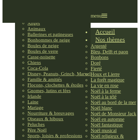
Villages LEMAX
Villages nordiques
Ornements
menu
Anges
Animaux
Accueil
Ballerines et patineuses
Nos thèmes
Bonhommes de neige
Boules de neige
Argenté
Boules de verre
Bleu, Delft et paon
Casse-noisette
Bonbons
Chiens
Doré
Coca-Cola
Fierté
Disney, Peanuts, Grinch, Marvel
Houx et Lierre
Famille & amitiés
La forêt magique
Flocons, clochettes & étoiles
La vie en rose
Gnomes, lutins et fées
Noël à la ferme
Irlande
Noël à la télé
Laine
Noël au bord de la mer
Mariage
Noël blanc
Nourriture & breuvages
Noël de Monsieur Jack
Oiseaux & hiboux
Noël en automne
Peluches
Noël fantastique
Père Noël
Noël musical
Sports, loisirs & professions
Noël religieux &