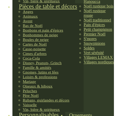
Vin, bière & spiritueux
Hanoucca
Pièces de table et décors
Noël rustique bois
Noël rustique
Anges
rouge
Animaux
Noël traditionnel
Avent
Pain d'épices
Bas de Noël
Petit champignon
Bonbons et pain d'épices
Premier Noël
Bonhommes de neige
S'mores
Boules de neige
Snowpinions
Cartes de Noël
Soldes
Casse-noisette
Vert sérénité
Cimes d'arbres
Villages LEMAX
Coca-Cola
Villages nordiques
Disney, Peanuts, Grinch
Famille & amitiés
Gnomes, lutins et fées
Loisirs & professions
Mariage
Oiseaux & hiboux
Peluches
Père Noël
Rubans, guirlandes et décors
Vaisselle
Vin, bière & spiritueux
Personnalisables
Ornements