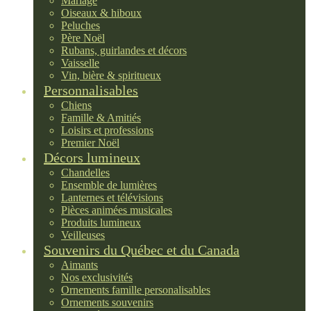
Mariage
Oiseaux & hiboux
Peluches
Père Noël
Rubans, guirlandes et décors
Vaisselle
Vin, bière & spiritueux
Personnalisables
Chiens
Famille & Amitiés
Loisirs et professions
Premier Noël
Décors lumineux
Chandelles
Ensemble de lumières
Lanternes et télévisions
Pièces animées musicales
Produits lumineux
Veilleuses
Souvenirs du Québec et du Canada
Aimants
Nos exclusivités
Ornements famille personalisables
Ornements souvenirs