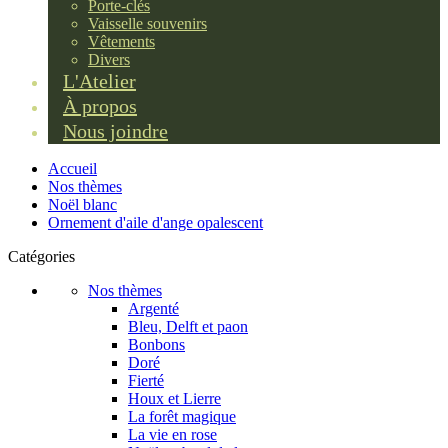
Porte-clés
Vaisselle souvenirs
Vêtements
Divers
L'Atelier
À propos
Nous joindre
Accueil
Nos thèmes
Noël blanc
Ornement d'aile d'ange opalescent
Catégories
Nos thèmes
Argenté
Bleu, Delft et paon
Bonbons
Doré
Fierté
Houx et Lierre
La forêt magique
La vie en rose