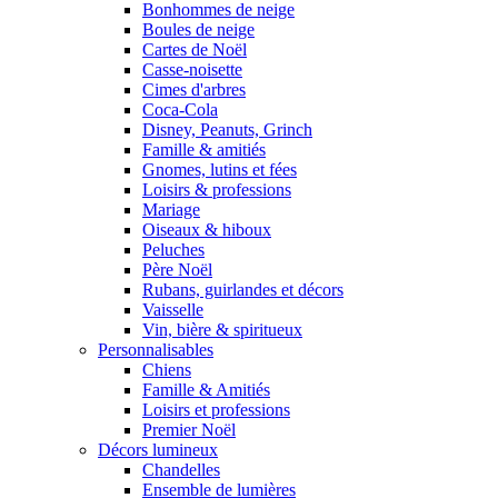
Bonhommes de neige
Boules de neige
Cartes de Noël
Casse-noisette
Cimes d'arbres
Coca-Cola
Disney, Peanuts, Grinch
Famille & amitiés
Gnomes, lutins et fées
Loisirs & professions
Mariage
Oiseaux & hiboux
Peluches
Père Noël
Rubans, guirlandes et décors
Vaisselle
Vin, bière & spiritueux
Personnalisables
Chiens
Famille & Amitiés
Loisirs et professions
Premier Noël
Décors lumineux
Chandelles
Ensemble de lumières