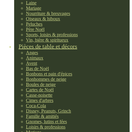
Laine
Mariage
Nourriture & breuvages
Oiseaux & hiboux
Peluches
Père Noël
Sports, loisirs & professions
Vin, bière & spiritueux
Pièces de table et décors
Anges
Animaux
Avent
Bas de Noël
Bonbons et pain d'épices
Bonhommes de neige
Boules de neige
Cartes de Noël
Casse-noisette
Cimes d'arbres
Coca-Cola
Disney, Peanuts, Grinch
Famille & amitiés
Gnomes, lutins et fées
Loisirs & professions