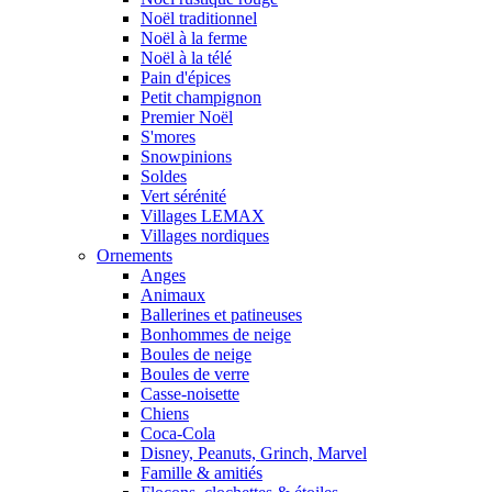
Noël traditionnel
Noël à la ferme
Noël à la télé
Pain d'épices
Petit champignon
Premier Noël
S'mores
Snowpinions
Soldes
Vert sérénité
Villages LEMAX
Villages nordiques
Ornements
Anges
Animaux
Ballerines et patineuses
Bonhommes de neige
Boules de neige
Boules de verre
Casse-noisette
Chiens
Coca-Cola
Disney, Peanuts, Grinch, Marvel
Famille & amitiés