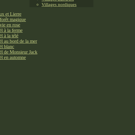
Villages nordiques
x et Lierre
forêt magique
vie en rose
l à la ferme
l à la télé
l au bord de la mer
l blanc
l de Monsieur Jack
l en automne