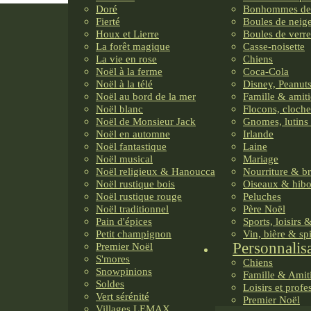
Doré
Bonhommes de
Fierté
Boules de neig
Houx et Lierre
Boules de verre
La forêt magique
Casse-noisette
La vie en rose
Chiens
Noël à la ferme
Coca-Cola
Noël à la télé
Disney, Peanuts
Noël au bord de la mer
Famille & amiti
Noël blanc
Flocons, cloche
Noël de Monsieur Jack
Gnomes, lutins 
Noël en automne
Irlande
Noël fantastique
Laine
Noël musical
Mariage
Noël religieux & Hanoucca
Nourriture & b
Noël rustique bois
Oiseaux & hib
Noël rustique rouge
Peluches
Noël traditionnel
Père Noël
Pain d'épices
Sports, loisirs 
Petit champignon
Vin, bière & sp
Personnalis
Premier Noël
S'mores
Chiens
Snowpinions
Famille & Amit
Soldes
Loisirs et profe
Vert sérénité
Premier Noël
Villages LEMAX