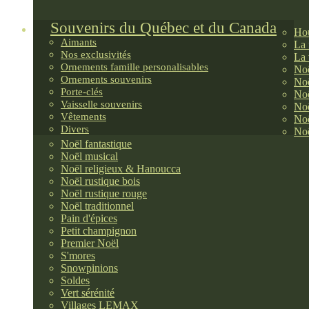
Souvenirs du Québec et du Canada
Hou
Aimants
La 
Nos exclusivités
La 
Ornements famille personalisables
Noë
Ornements souvenirs
Noë
Porte-clés
Noë
Vaisselle souvenirs
Noë
Vêtements
Noë
Divers
Noë
Noël fantastique
Noël musical
Noël religieux & Hanoucca
Noël rustique bois
Noël rustique rouge
Noël traditionnel
Pain d'épices
Petit champignon
Premier Noël
S'mores
Snowpinions
Soldes
Vert sérénité
Villages LEMAX