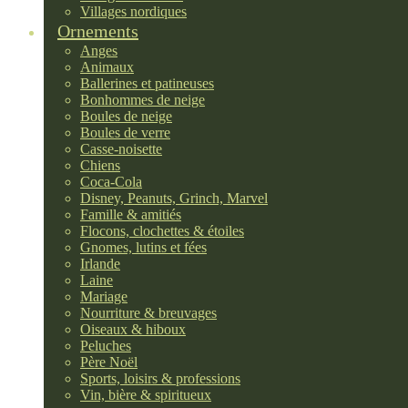
Villages nordiques
Ornements
Anges
Animaux
Ballerines et patineuses
Bonhommes de neige
Boules de neige
Boules de verre
Casse-noisette
Chiens
Coca-Cola
Disney, Peanuts, Grinch, Marvel
Famille & amitiés
Flocons, clochettes & étoiles
Gnomes, lutins et fées
Irlande
Laine
Mariage
Nourriture & breuvages
Oiseaux & hiboux
Peluches
Père Noël
Sports, loisirs & professions
Vin, bière & spiritueux