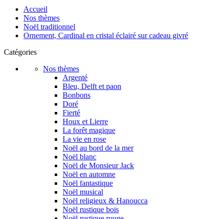
Accueil
Nos thèmes
Noël traditionnel
Ornement, Cardinal en cristal éclairé sur cadeau givré
Catégories
Nos thèmes
Argenté
Bleu, Delft et paon
Bonbons
Doré
Fierté
Houx et Lierre
La forêt magique
La vie en rose
Noël au bord de la mer
Noël blanc
Noël de Monsieur Jack
Noël en automne
Noël fantastique
Noël musical
Noël religieux & Hanoucca
Noël rustique bois
Noël rustique rouge