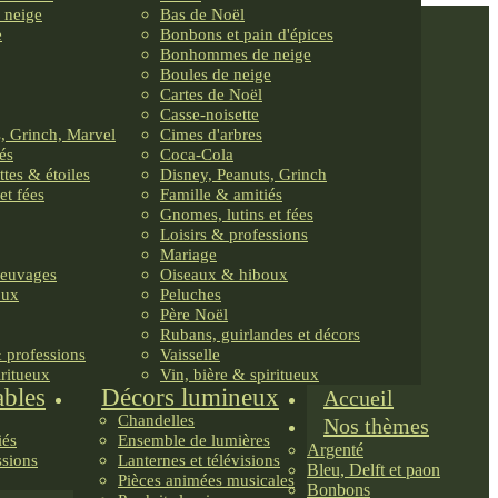
 neige
Bas de Noël
e
Bonbons et pain d'épices
Bonhommes de neige
Boules de neige
Cartes de Noël
Casse-noisette
, Grinch, Marvel
Cimes d'arbres
és
Coca-Cola
ttes & étoiles
Disney, Peanuts, Grinch
et fées
Famille & amitiés
Gnomes, lutins et fées
Loisirs & professions
Mariage
reuvages
Oiseaux & hiboux
oux
Peluches
Père Noël
Rubans, guirlandes et décors
& professions
Vaisselle
iritueux
Vin, bière & spiritueux
ables
Décors lumineux
Accueil
Chandelles
Nos thèmes
iés
Ensemble de lumières
Argenté
ssions
Lanternes et télévisions
Bleu, Delft et paon
Pièces animées musicales
Bonbons