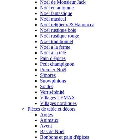
Noël de Monsieur Jack
Noël en automne
Noël fantastique
Noël musical
Noël religieux & Hanoucca
Noël rustique bois
Noël rustique rouge
Noël traditionnel
Noël à la ferme
Noël à la télé
Pain d'épices
Petit champignon
Premier Noël
S'mores
Snowpinions
Soldes
Vert sérénité
Villages LEMAX
Villages nordiques
Pièces de table et décors
Anges
Animaux
Avent
Bas de Noël
Bonbons et pain d'épices