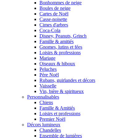
Bonhommes de neige
Boules de neige
Cartes de Noël
Casse-noisette
Cimes d'arbres
Coca-Cola
Disney, Peanuts, Grinch
Famille & amitiés
Gnomes, lutins et fées
Loisirs & professions
Mariage
Oiseaux & hiboux
Peluches
Père Noël
Rubans, guirlandes et décors
Vaisselle
Vin, bière & spiritueux
Personnalisables
Chiens
Famille & Amitiés
Loisirs et professions
Premier Noël
Décors lumineux
Chandelles
Ensemble de lumières