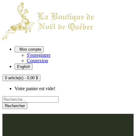
Mon compte
S'enregistrer
Connexion
English
0 article(s) - 0,00 $
Votre panier est vide!
Rechercher
ACCUEIL
L'ATELIER
À PROPOS
Nos thèmes
NOUS JOINDRE
Argenté
Bleu, Delft et paon