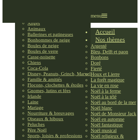
Villages LEMAX
Villages nordiques
Ornements
menu
Anges
Animaux
Accueil
Ballerines et patineuses
Nos thèmes
Bonhommes de neige
Boules de neige
Argenté
Boules de verre
Bleu, Delft et paon
Casse-noisette
Bonbons
Chiens
Doré
Coca-Cola
Fierté
Disney, Peanuts, Grinch, Marvel
Houx et Lierre
Famille & amitiés
La forêt magique
Flocons, clochettes & étoiles
La vie en rose
Gnomes, lutins et fées
Noël à la ferme
Irlande
Noël à la télé
Laine
Noël au bord de la mer
Mariage
Noël blanc
Nourriture & breuvages
Noël de Monsieur Jack
Oiseaux & hiboux
Noël en automne
Peluches
Noël fantastique
Père Noël
Noël musical
Sports, loisirs & professions
Noël religieux &