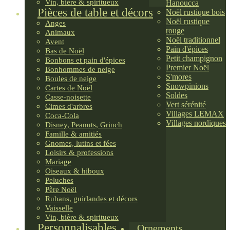
Vin, bière & spiritueux
Hanoucca
Pièces de table et décors
Noël rustique bois
Noël rustique
Anges
rouge
Animaux
Noël traditionnel
Avent
Pain d'épices
Bas de Noël
Petit champignon
Bonbons et pain d'épices
Premier Noël
Bonhommes de neige
S'mores
Boules de neige
Snowpinions
Cartes de Noël
Soldes
Casse-noisette
Vert sérénité
Cimes d'arbres
Villages LEMAX
Coca-Cola
Villages nordiques
Disney, Peanuts, Grinch
Famille & amitiés
Gnomes, lutins et fées
Loisirs & professions
Mariage
Oiseaux & hiboux
Peluches
Père Noël
Rubans, guirlandes et décors
Vaisselle
Vin, bière & spiritueux
Personnalisables
Ornements