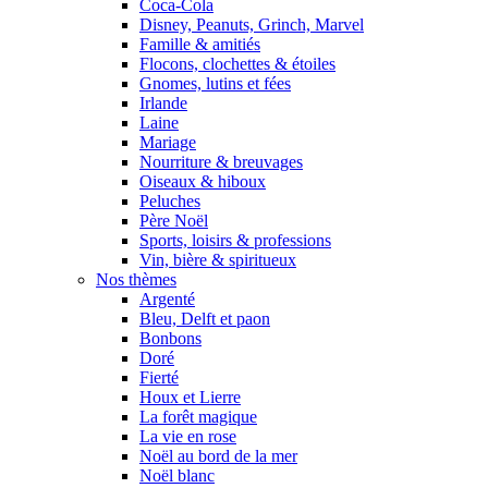
Coca-Cola
Disney, Peanuts, Grinch, Marvel
Famille & amitiés
Flocons, clochettes & étoiles
Gnomes, lutins et fées
Irlande
Laine
Mariage
Nourriture & breuvages
Oiseaux & hiboux
Peluches
Père Noël
Sports, loisirs & professions
Vin, bière & spiritueux
Nos thèmes
Argenté
Bleu, Delft et paon
Bonbons
Doré
Fierté
Houx et Lierre
La forêt magique
La vie en rose
Noël au bord de la mer
Noël blanc