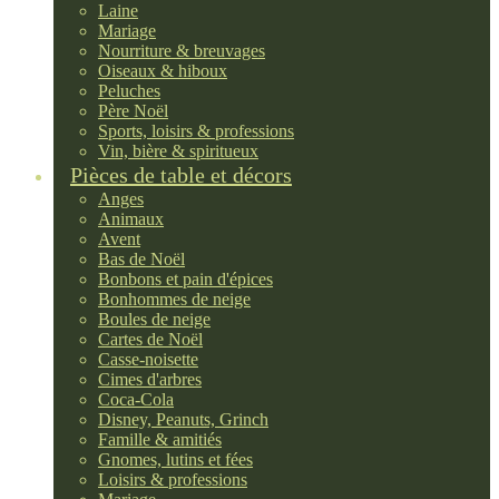
Laine
Mariage
Nourriture & breuvages
Oiseaux & hiboux
Peluches
Père Noël
Sports, loisirs & professions
Vin, bière & spiritueux
Pièces de table et décors
Anges
Animaux
Avent
Bas de Noël
Bonbons et pain d'épices
Bonhommes de neige
Boules de neige
Cartes de Noël
Casse-noisette
Cimes d'arbres
Coca-Cola
Disney, Peanuts, Grinch
Famille & amitiés
Gnomes, lutins et fées
Loisirs & professions