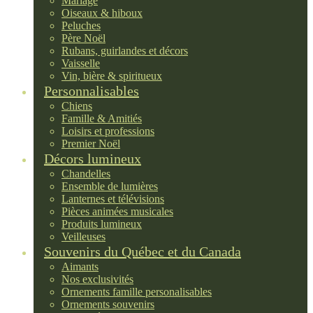
Mariage
Oiseaux & hiboux
Peluches
Père Noël
Rubans, guirlandes et décors
Vaisselle
Vin, bière & spiritueux
Personnalisables
Chiens
Famille & Amitiés
Loisirs et professions
Premier Noël
Décors lumineux
Chandelles
Ensemble de lumières
Lanternes et télévisions
Pièces animées musicales
Produits lumineux
Veilleuses
Souvenirs du Québec et du Canada
Aimants
Nos exclusivités
Ornements famille personalisables
Ornements souvenirs