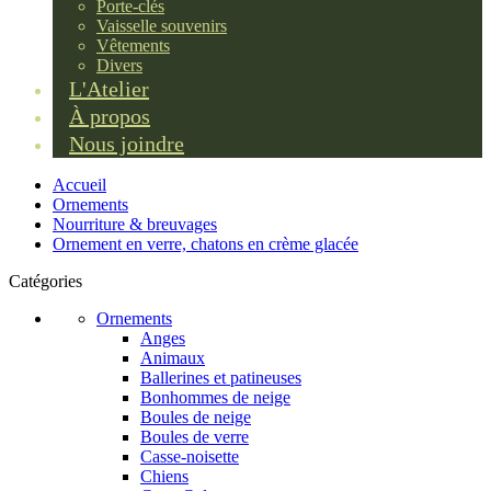
Porte-clés
Vaisselle souvenirs
Vêtements
Divers
L'Atelier
À propos
Nous joindre
Accueil
Ornements
Nourriture & breuvages
Ornement en verre, chatons en crème glacée
Catégories
Ornements
Anges
Animaux
Ballerines et patineuses
Bonhommes de neige
Boules de neige
Boules de verre
Casse-noisette
Chiens