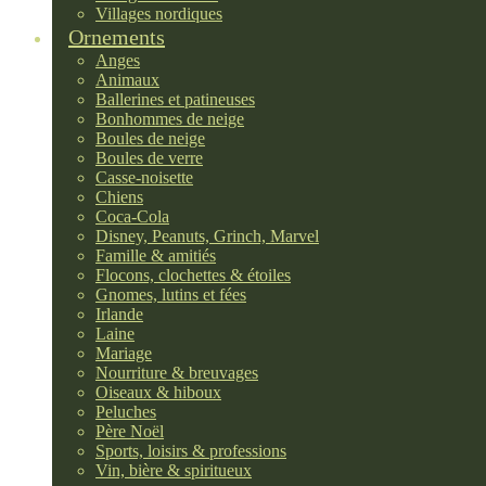
Villages nordiques
Ornements
Anges
Animaux
Ballerines et patineuses
Bonhommes de neige
Boules de neige
Boules de verre
Casse-noisette
Chiens
Coca-Cola
Disney, Peanuts, Grinch, Marvel
Famille & amitiés
Flocons, clochettes & étoiles
Gnomes, lutins et fées
Irlande
Laine
Mariage
Nourriture & breuvages
Oiseaux & hiboux
Peluches
Père Noël
Sports, loisirs & professions
Vin, bière & spiritueux