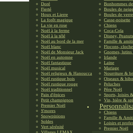
Doré
Bonhommes de
Fierté
Boules de neig
Houx et Lierre
Boules de verre
La forêt magique
Casse-noisette
La vie en rose
Chiens
Noël à la ferme
Coca-Cola
Noël à la télé
Disney, Peanuts
Noël au bord de la mer
Famille & amiti
Noël blanc
Flocons, cloche
Noël de Monsieur Jack
Gnomes, lutins 
Noël en automne
Irlande
Noël fantastique
Laine
Noël musical
Mariage
Noël religieux & Hanoucca
Nourriture & b
Noël rustique bois
Oiseaux & hib
Noël rustique rouge
Peluches
Noël traditionnel
Père Noël
Pain d'épices
Sports, loisirs 
Petit champignon
Vin, bière & sp
Personnalis
Premier Noël
S'mores
Chiens
Snowpinions
Famille & Amit
Soldes
Loisirs et profe
Vert sérénité
Premier Noël
Villages LEMAX