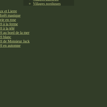
Villages nordiques
x et Lierre
forêt magique
vie en rose
l à la ferme
l à la télé
l au bord de la mer
l blanc
l de Monsieur Jack
l en automne