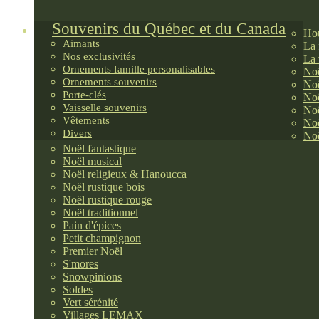
Souvenirs du Québec et du Canada
Hou
Aimants
La 
Nos exclusivités
La 
Ornements famille personalisables
Noë
Ornements souvenirs
Noë
Porte-clés
Noë
Vaisselle souvenirs
Noë
Vêtements
Noë
Divers
Noë
Noël fantastique
Noël musical
Noël religieux & Hanoucca
Noël rustique bois
Noël rustique rouge
Noël traditionnel
Pain d'épices
Petit champignon
Premier Noël
S'mores
Snowpinions
Soldes
Vert sérénité
Villages LEMAX