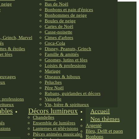
 neige
Bas de Noël
e
Bonbons et pain d'épices
Bonhommes de neige
Boules de neige
Cartes de Noël
Casse-noisette
, Grinch, Marvel
Cimes d'arbres
és
Coca-Cola
ttes & étoiles
Disney, Peanuts, Grinch
et fées
Famille & amitiés
Gnomes, lutins et fées
Loisirs & professions
Mariage
reuvages
Oiseaux & hiboux
oux
Peluches
Père Noël
Rubans, guirlandes et décors
& professions
Vaisselle
iritueux
Vin, bière & spiritueux
ables
Décors lumineux
Accueil
Chandelles
Nos thèmes
iés
Ensemble de lumières
Argenté
ssions
Lanternes et télévisions
Bleu, Delft et paon
Pièces animées musicales
Bonbons