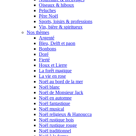
Oiseaux & hiboux
Peluches
Père Noël
Sports, loisirs & professions
Vin, bière & spiritueux
Nos thèmes
Argenté
Bleu, Delft et paon
Bonbons
Doré
Fierté
Houx et Lierre
La forêt magique
La vie en rose
Noël au bord de la mer
Noël blanc
Noël de Monsieur Jack
Noël en automne
Noël fantastique
Noël musical
Noël religieux & Hanoucca
Noël rustique bois
Noël rustique rouge
Noël traditionnel