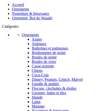
Accueil
Ornements
Nourriture & breuvages
Ornement, Bol de Wasabi
Catégories
Ornements
Anges
Animaux
Ballerines et patineuses
Bonhommes de neige
Boules de neige
Boules de verre
Casse-noisette
Chiens
Coca-Cola
Disney, Peanuts, Grinch, Marvel
Famille & amitiés
Flocons, clochettes & étoiles
Gnomes, lutins et fées
Irlande
Laine
Mariage
Nourriture & breuvages