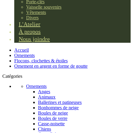
Porte-clés
Vaisselle souvenirs
Vêtements
Divers
L'Atelier
À propos
Nous joindre
Accueil
Ornements
Flocons, clochettes & étoiles
Ornement en argent en forme de goutte
Catégories
Ornements
Anges
Animaux
Ballerines et patineuses
Bonhommes de neige
Boules de neige
Boules de verre
Casse-noisette
Chiens