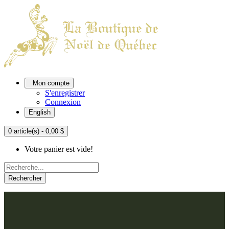
Mon compte
S'enregistrer
Connexion
English
0 article(s) - 0,00 $
Votre panier est vide!
Rechercher
ACCUEIL
L'ATELIER
À PROPOS
Nos thèmes
NOUS JOINDRE
Argenté
Bleu, Delft et paon