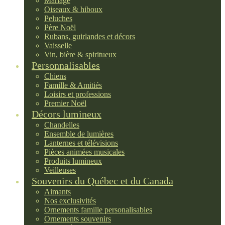
Mariage
Oiseaux & hiboux
Peluches
Père Noël
Rubans, guirlandes et décors
Vaisselle
Vin, bière & spiritueux
Personnalisables
Chiens
Famille & Amitiés
Loisirs et professions
Premier Noël
Décors lumineux
Chandelles
Ensemble de lumières
Lanternes et télévisions
Pièces animées musicales
Produits lumineux
Veilleuses
Souvenirs du Québec et du Canada
Aimants
Nos exclusivités
Ornements famille personalisables
Ornements souvenirs