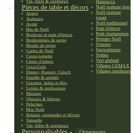
Vin, bière & spiritueux
Hanoucca
Pièces de table et décors
Noël rustique bois
Noël rustique
Anges
rouge
Animaux
Noël traditionnel
Avent
Pain d'épices
Bas de Noël
Petit champignon
Bonbons et pain d'épices
Premier Noël
Bonhommes de neige
S'mores
Boules de neige
Snowpinions
Cartes de Noël
Soldes
Casse-noisette
Vert sérénité
Cimes d'arbres
Villages LEMAX
Coca-Cola
Villages nordiques
Disney, Peanuts, Grinch
Famille & amitiés
Gnomes, lutins et fées
Loisirs & professions
Mariage
Oiseaux & hiboux
Peluches
Père Noël
Rubans, guirlandes et décors
Vaisselle
Vin, bière & spiritueux
Personnalisables
Ornements