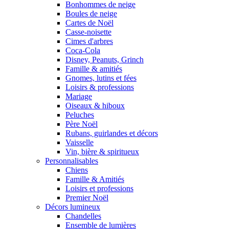
Bonhommes de neige
Boules de neige
Cartes de Noël
Casse-noisette
Cimes d'arbres
Coca-Cola
Disney, Peanuts, Grinch
Famille & amitiés
Gnomes, lutins et fées
Loisirs & professions
Mariage
Oiseaux & hiboux
Peluches
Père Noël
Rubans, guirlandes et décors
Vaisselle
Vin, bière & spiritueux
Personnalisables
Chiens
Famille & Amitiés
Loisirs et professions
Premier Noël
Décors lumineux
Chandelles
Ensemble de lumières