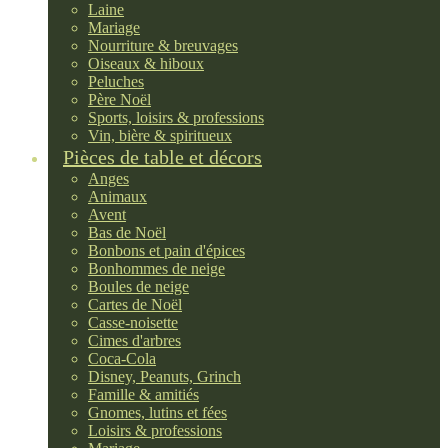
Laine
Mariage
Nourriture & breuvages
Oiseaux & hiboux
Peluches
Père Noël
Sports, loisirs & professions
Vin, bière & spiritueux
Pièces de table et décors
Anges
Animaux
Avent
Bas de Noël
Bonbons et pain d'épices
Bonhommes de neige
Boules de neige
Cartes de Noël
Casse-noisette
Cimes d'arbres
Coca-Cola
Disney, Peanuts, Grinch
Famille & amitiés
Gnomes, lutins et fées
Loisirs & professions