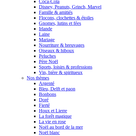
Coca-Cola
Disney, Peanuts, Grinch, Marvel
Famille & amitiés
Flocons, clochettes & étoiles
Gnomes, lutins et fées
Irlande
Laine
Mariage
Nourriture & breuvages
Oiseaux & hiboux
Peluches
Père Noël
Sports, loisirs & professions
Vin, bière & spiritueux
Nos thèmes
Argenté
Bleu, Delft et paon
Bonbons
Doré
Fierté
Houx et Lierre
La forêt magique
La vie en rose
Noël au bord de la mer
Noël blanc