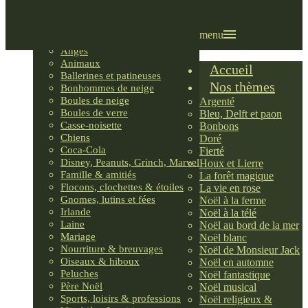
Villages LEMAX
Villages nordiques
Ornements
menu
Anges
Animaux
Accueil
Ballerines et patineuses
Nos thèmes
Bonhommes de neige
Boules de neige
Argenté
Boules de verre
Bleu, Delft et paon
Casse-noisette
Bonbons
Chiens
Doré
Coca-Cola
Fierté
Disney, Peanuts, Grinch, Marvel
Houx et Lierre
Famille & amitiés
La forêt magique
Flocons, clochettes & étoiles
La vie en rose
Gnomes, lutins et fées
Noël à la ferme
Irlande
Noël à la télé
Laine
Noël au bord de la mer
Mariage
Noël blanc
Nourriture & breuvages
Noël de Monsieur Jack
Oiseaux & hiboux
Noël en automne
Peluches
Noël fantastique
Père Noël
Noël musical
Sports, loisirs & professions
Noël religieux &