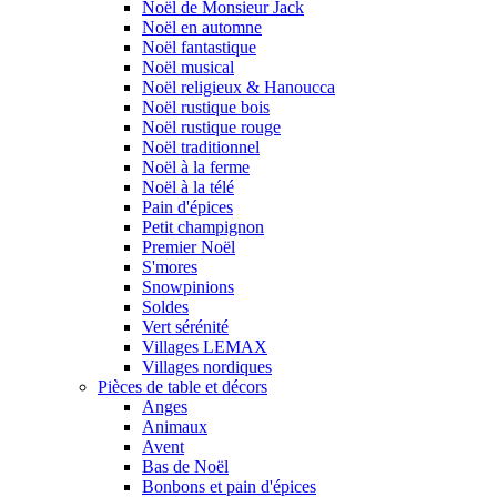
Noël de Monsieur Jack
Noël en automne
Noël fantastique
Noël musical
Noël religieux & Hanoucca
Noël rustique bois
Noël rustique rouge
Noël traditionnel
Noël à la ferme
Noël à la télé
Pain d'épices
Petit champignon
Premier Noël
S'mores
Snowpinions
Soldes
Vert sérénité
Villages LEMAX
Villages nordiques
Pièces de table et décors
Anges
Animaux
Avent
Bas de Noël
Bonbons et pain d'épices