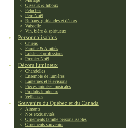
Mariage
Oiseaux & hiboux
Peluches
Père Noël
Rubans, guirlandes et décors
Vaisselle
Vin, bière & spiritueux
Personnalisables
Chiens
Famille & Amitiés
Loisirs et professions
Premier Noël
Décors lumineux
Chandelles
Ensemble de lumières
Lanternes et télévisions
Pièces animées musicales
Produits lumineux
Veilleuses
Souvenirs du Québec et du Canada
Aimants
Nos exclusivités
Ornements famille personalisables
Ornements souvenirs