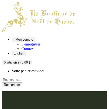
Mon compte
S'enregistrer
Connexion
English
0 article(s) - 0,00 $
Votre panier est vide!
Rechercher
ACCUEIL
L'ATELIER
À PROPOS
Nos thèmes
NOUS JOINDRE
Argenté
Bleu, Delft et paon