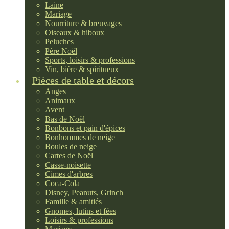
Laine
Mariage
Nourriture & breuvages
Oiseaux & hiboux
Peluches
Père Noël
Sports, loisirs & professions
Vin, bière & spiritueux
Pièces de table et décors
Anges
Animaux
Avent
Bas de Noël
Bonbons et pain d'épices
Bonhommes de neige
Boules de neige
Cartes de Noël
Casse-noisette
Cimes d'arbres
Coca-Cola
Disney, Peanuts, Grinch
Famille & amitiés
Gnomes, lutins et fées
Loisirs & professions