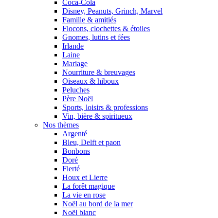
Coca-Cola
Disney, Peanuts, Grinch, Marvel
Famille & amitiés
Flocons, clochettes & étoiles
Gnomes, lutins et fées
Irlande
Laine
Mariage
Nourriture & breuvages
Oiseaux & hiboux
Peluches
Père Noël
Sports, loisirs & professions
Vin, bière & spiritueux
Nos thèmes
Argenté
Bleu, Delft et paon
Bonbons
Doré
Fierté
Houx et Lierre
La forêt magique
La vie en rose
Noël au bord de la mer
Noël blanc