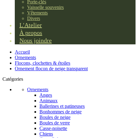
Porte-clés
Vaisselle souvenirs
Vêtements
Divers
L'Atelier
À propos
Nous joindre
Accueil
Ornements
Flocons, clochettes & étoiles
Ornement flocon de neige transparent
Catégories
Ornements
Anges
Animaux
Ballerines et patineuses
Bonhommes de neige
Boules de neige
Boules de verre
Casse-noisette
Chiens