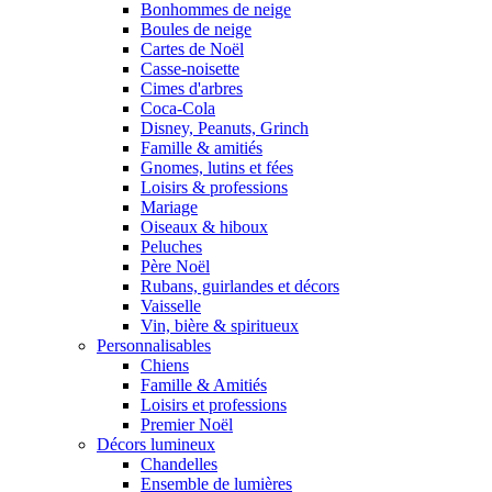
Bonhommes de neige
Boules de neige
Cartes de Noël
Casse-noisette
Cimes d'arbres
Coca-Cola
Disney, Peanuts, Grinch
Famille & amitiés
Gnomes, lutins et fées
Loisirs & professions
Mariage
Oiseaux & hiboux
Peluches
Père Noël
Rubans, guirlandes et décors
Vaisselle
Vin, bière & spiritueux
Personnalisables
Chiens
Famille & Amitiés
Loisirs et professions
Premier Noël
Décors lumineux
Chandelles
Ensemble de lumières