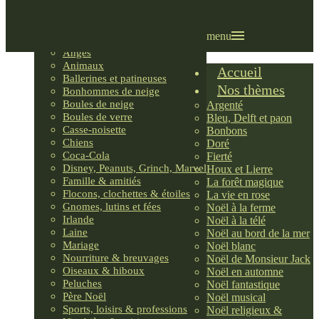
Villages LEMAX
Villages nordiques
Ornements
menu
Anges
Animaux
Accueil
Ballerines et patineuses
Nos thèmes
Bonhommes de neige
Boules de neige
Argenté
Boules de verre
Bleu, Delft et paon
Casse-noisette
Bonbons
Chiens
Doré
Coca-Cola
Fierté
Disney, Peanuts, Grinch, Marvel
Houx et Lierre
Famille & amitiés
La forêt magique
Flocons, clochettes & étoiles
La vie en rose
Gnomes, lutins et fées
Noël à la ferme
Irlande
Noël à la télé
Laine
Noël au bord de la mer
Mariage
Noël blanc
Nourriture & breuvages
Noël de Monsieur Jack
Oiseaux & hiboux
Noël en automne
Peluches
Noël fantastique
Père Noël
Noël musical
Sports, loisirs & professions
Noël religieux &