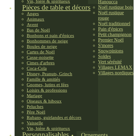
Vin, bière & spiritueux
Hanoucca
Pièces de table et décors
Noël rustique bois
Noël rustique
Anges
rouge
Animaux
Noël traditionnel
Avent
Pain d'épices
Bas de Noël
Petit champignon
Bonbons et pain d'épices
Premier Noël
Bonhommes de neige
S'mores
Boules de neige
Snowpinions
Cartes de Noël
Soldes
Casse-noisette
Vert sérénité
Cimes d'arbres
Villages LEMAX
Coca-Cola
Villages nordiques
Disney, Peanuts, Grinch
Famille & amitiés
Gnomes, lutins et fées
Loisirs & professions
Mariage
Oiseaux & hiboux
Peluches
Père Noël
Rubans, guirlandes et décors
Vaisselle
Vin, bière & spiritueux
Personnalisables
Ornements