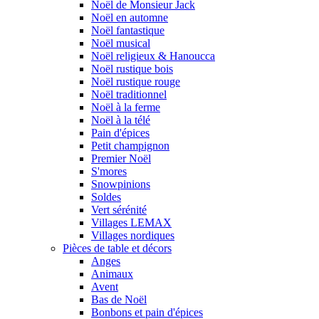
Noël de Monsieur Jack
Noël en automne
Noël fantastique
Noël musical
Noël religieux & Hanoucca
Noël rustique bois
Noël rustique rouge
Noël traditionnel
Noël à la ferme
Noël à la télé
Pain d'épices
Petit champignon
Premier Noël
S'mores
Snowpinions
Soldes
Vert sérénité
Villages LEMAX
Villages nordiques
Pièces de table et décors
Anges
Animaux
Avent
Bas de Noël
Bonbons et pain d'épices