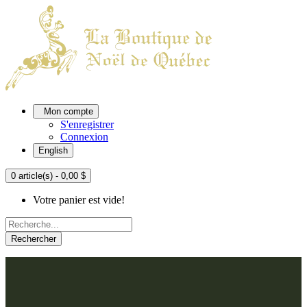
Mon compte
S'enregistrer
Connexion
English
0 article(s) - 0,00 $
Votre panier est vide!
Rechercher
ACCUEIL
L'ATELIER
À PROPOS
Nos thèmes
NOUS JOINDRE
Argenté
Bleu, Delft et paon