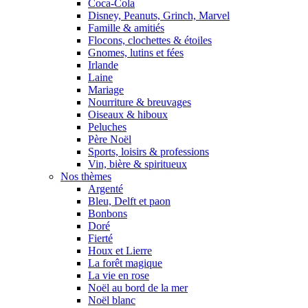
Coca-Cola
Disney, Peanuts, Grinch, Marvel
Famille & amitiés
Flocons, clochettes & étoiles
Gnomes, lutins et fées
Irlande
Laine
Mariage
Nourriture & breuvages
Oiseaux & hiboux
Peluches
Père Noël
Sports, loisirs & professions
Vin, bière & spiritueux
Nos thèmes
Argenté
Bleu, Delft et paon
Bonbons
Doré
Fierté
Houx et Lierre
La forêt magique
La vie en rose
Noël au bord de la mer
Noël blanc