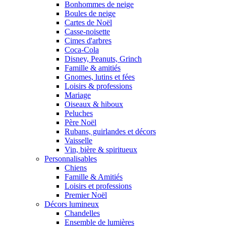
Bonhommes de neige
Boules de neige
Cartes de Noël
Casse-noisette
Cimes d'arbres
Coca-Cola
Disney, Peanuts, Grinch
Famille & amitiés
Gnomes, lutins et fées
Loisirs & professions
Mariage
Oiseaux & hiboux
Peluches
Père Noël
Rubans, guirlandes et décors
Vaisselle
Vin, bière & spiritueux
Personnalisables
Chiens
Famille & Amitiés
Loisirs et professions
Premier Noël
Décors lumineux
Chandelles
Ensemble de lumières