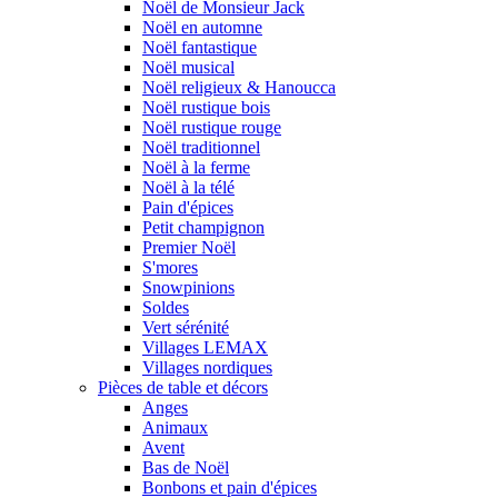
Noël de Monsieur Jack
Noël en automne
Noël fantastique
Noël musical
Noël religieux & Hanoucca
Noël rustique bois
Noël rustique rouge
Noël traditionnel
Noël à la ferme
Noël à la télé
Pain d'épices
Petit champignon
Premier Noël
S'mores
Snowpinions
Soldes
Vert sérénité
Villages LEMAX
Villages nordiques
Pièces de table et décors
Anges
Animaux
Avent
Bas de Noël
Bonbons et pain d'épices