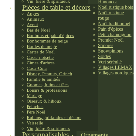
Vin, bière & spiritueux
Hanoucca
Pièces de table et décors
Noël rustique bois
Noël rustique
Anges
rouge
Animaux
Noël traditionnel
Avent
Pain d'épices
Bas de Noël
Petit champignon
Bonbons et pain d'épices
Premier Noël
Bonhommes de neige
S'mores
Boules de neige
Snowpinions
Cartes de Noël
Soldes
Casse-noisette
Vert sérénité
Cimes d'arbres
Villages LEMAX
Coca-Cola
Villages nordiques
Disney, Peanuts, Grinch
Famille & amitiés
Gnomes, lutins et fées
Loisirs & professions
Mariage
Oiseaux & hiboux
Peluches
Père Noël
Rubans, guirlandes et décors
Vaisselle
Vin, bière & spiritueux
Personnalisables
Ornements