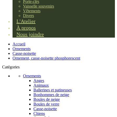
Porte-clés
Vaisselle souvenirs
Vêtements
Divers
L'Atelier
À propos
Nous joindre
Accueil
Ornements
Casse-noisette
Ornement, casse-noisette phosphorescent
Catégories
Ornements
Anges
Animaux
Ballerines et patineuses
Bonhommes de neige
Boules de neige
Boules de verre
Casse-noisette
Chiens