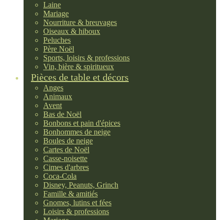
Laine
Mariage
Nourriture & breuvages
Oiseaux & hiboux
Peluches
Père Noël
Sports, loisirs & professions
Vin, bière & spiritueux
Pièces de table et décors
Anges
Animaux
Avent
Bas de Noël
Bonbons et pain d'épices
Bonhommes de neige
Boules de neige
Cartes de Noël
Casse-noisette
Cimes d'arbres
Coca-Cola
Disney, Peanuts, Grinch
Famille & amitiés
Gnomes, lutins et fées
Loisirs & professions