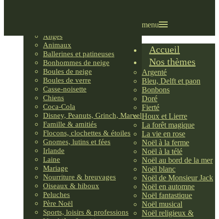
Villages LEMAX
Villages nordiques
Ornements
menu
Anges
Animaux
Accueil
Ballerines et patineuses
Nos thèmes
Bonhommes de neige
Boules de neige
Argenté
Boules de verre
Bleu, Delft et paon
Casse-noisette
Bonbons
Chiens
Doré
Coca-Cola
Fierté
Disney, Peanuts, Grinch, Marvel
Houx et Lierre
Famille & amitiés
La forêt magique
Flocons, clochettes & étoiles
La vie en rose
Gnomes, lutins et fées
Noël à la ferme
Irlande
Noël à la télé
Laine
Noël au bord de la mer
Mariage
Noël blanc
Nourriture & breuvages
Noël de Monsieur Jack
Oiseaux & hiboux
Noël en automne
Peluches
Noël fantastique
Père Noël
Noël musical
Sports, loisirs & professions
Noël religieux &