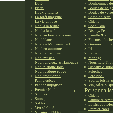
Doré
Bonhommes de
Fierté
Boules de neig
Houx et Lierre
Boules de verre
La forêt magique
Casse-noisette
La vie en rose
Chiens
Noël à la ferme
Coca-Cola
Noël à la télé
Disney, Peanuts
Noël au bord de la mer
Famille & amiti
Noël blanc
Flocons, cloche
Noël de Monsieur Jack
Gnomes, lutins 
Noël en automne
Irlande
Noël fantastique
Laine
Noël musical
Mariage
Noël religieux & Hanoucca
Nourriture & b
Noël rustique bois
Oiseaux & hib
Noël rustique rouge
Peluches
Noël traditionnel
Père Noël
Pain d'épices
Sports, loisirs 
Petit champignon
Vin, bière & sp
Personnalis
Premier Noël
S'mores
Chiens
Snowpinions
Famille & Amit
Soldes
Loisirs et profe
Vert sérénité
Premier Noël
Villages LEMAX