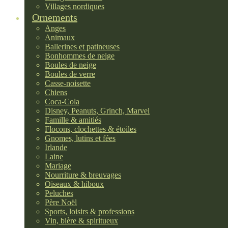
Villages nordiques
Ornements
Anges
Animaux
Ballerines et patineuses
Bonhommes de neige
Boules de neige
Boules de verre
Casse-noisette
Chiens
Coca-Cola
Disney, Peanuts, Grinch, Marvel
Famille & amitiés
Flocons, clochettes & étoiles
Gnomes, lutins et fées
Irlande
Laine
Mariage
Nourriture & breuvages
Oiseaux & hiboux
Peluches
Père Noël
Sports, loisirs & professions
Vin, bière & spiritueux