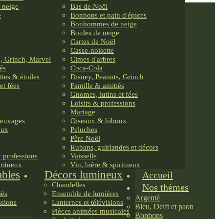
 neige
Bas de Noël
e
Bonbons et pain d'épices
Bonhommes de neige
Boules de neige
Cartes de Noël
Casse-noisette
, Grinch, Marvel
Cimes d'arbres
és
Coca-Cola
ttes & étoiles
Disney, Peanuts, Grinch
et fées
Famille & amitiés
Gnomes, lutins et fées
Loisirs & professions
Mariage
reuvages
Oiseaux & hiboux
oux
Peluches
Père Noël
Rubans, guirlandes et décors
& professions
Vaisselle
iritueux
Vin, bière & spiritueux
ables
Décors lumineux
Accueil
Chandelles
Nos thèmes
iés
Ensemble de lumières
Argenté
ssions
Lanternes et télévisions
Bleu, Delft et paon
Pièces animées musicales
Bonbons