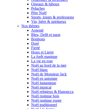
Oiseaux & hiboux
Peluches
Père Noël
Sports, loisirs & professions
Vin, bière & spiritueux
Nos thèmes
Argenté
Bleu, Delft et paon
Bonbons
Doré
Fierté
Houx et Lierre
La forêt magique
La vie en rose
Noël au bord de la mer
Noël blanc
Noël de Monsieur Jack
Noël en automne
Noël fantastique
Noël musical
Noël religieux & Hanoucca
Noël rustique bois
Noël rustique rouge
Noël traditionnel