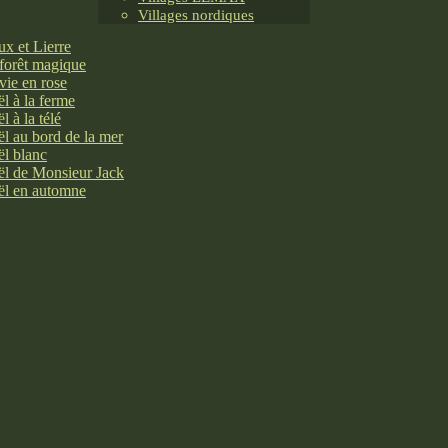
Villages nordiques
x et Lierre
forêt magique
vie en rose
l à la ferme
l à la télé
l au bord de la mer
l blanc
l de Monsieur Jack
l en automne