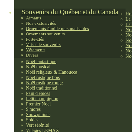
Souvenirs du Québec et du Canada
Hou
Aimants
La 
Nos exclusivités
La 
Ornements famille personalisables
Noë
Ornements souvenirs
Noë
Porte-clés
Noë
Vaisselle souvenirs
Noë
Vêtements
Noë
Divers
Noë
Noël fantastique
Noël musical
Noël religieux & Hanoucca
Noël rustique bois
Noël rustique rouge
Noël traditionnel
Pain d'épices
Petit champignon
Premier Noël
S'mores
Snowpinions
Soldes
Vert sérénité
Villages LEMAX