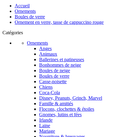
Accueil
Ornements
Boules de verre
Ornement en verre, tasse de cappuccino rouge
Catégories
Ornements
Anges
Animaux
Ballerines et patineuses
Bonhommes de neige
Boules de neige
Boules de verre
Casse-noisette
Chiens
Coca-Cola
Disney, Peanuts, Grinch, Marvel
Famille & amitiés
Flocons, clochettes & étoiles
Gnomes, lutins et fées
Irlande
Laine
Mariage
Nourriture & breuvages