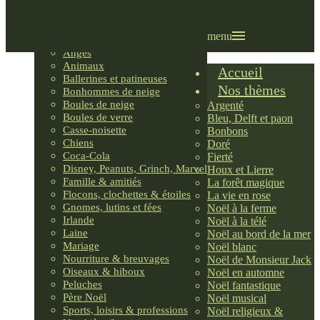
Villages LEMAX
Villages nordiques
Ornements
menu
Anges
Animaux
Accueil
Ballerines et patineuses
Nos thèmes
Bonhommes de neige
Boules de neige
Argenté
Boules de verre
Bleu, Delft et paon
Casse-noisette
Bonbons
Chiens
Doré
Coca-Cola
Fierté
Disney, Peanuts, Grinch, Marvel
Houx et Lierre
Famille & amitiés
La forêt magique
Flocons, clochettes & étoiles
La vie en rose
Gnomes, lutins et fées
Noël à la ferme
Irlande
Noël à la télé
Laine
Noël au bord de la mer
Mariage
Noël blanc
Nourriture & breuvages
Noël de Monsieur Jack
Oiseaux & hiboux
Noël en automne
Peluches
Noël fantastique
Père Noël
Noël musical
Sports, loisirs & professions
Noël religieux &