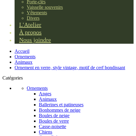
Porte-clés
Vaisselle souvenirs
Vêtements
Divers
L'Atelier
À propos
Nous joindre
Accueil
Ornements
Animaux
Ornement en verre, style vintage, motif de cerf bondissant
Catégories
Ornements
Anges
Animaux
Ballerines et patineuses
Bonhommes de neige
Boules de neige
Boules de verre
Casse-noisette
Chiens