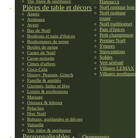
Vin, bière & spiritueux
Hanoucca
Pièces de table et décors
Noël rustique bois
Noël rustique
Anges
rouge
Animaux
Noël traditionnel
Avent
Pain d'épices
Bas de Noël
Petit champignon
Bonbons et pain d'épices
Premier Noël
Bonhommes de neige
S'mores
Boules de neige
Snowpinions
Cartes de Noël
Soldes
Casse-noisette
Vert sérénité
Cimes d'arbres
Villages LEMAX
Coca-Cola
Villages nordiques
Disney, Peanuts, Grinch
Famille & amitiés
Gnomes, lutins et fées
Loisirs & professions
Mariage
Oiseaux & hiboux
Peluches
Père Noël
Rubans, guirlandes et décors
Vaisselle
Vin, bière & spiritueux
Personnalisables
Ornements