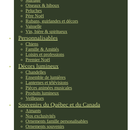
Mariage
Oiseaux & hiboux
Peluches
Père Noël
Rubans, guirlandes et décors
Vaisselle
Vin, bière & spiritueux
Personnalisables
Chiens
Famille & Amitiés
Loisirs et professions
Premier Noël
Décors lumineux
Chandelles
Ensemble de lumières
Lanternes et télévisions
Pièces animées musicales
Produits lumineux
Veilleuses
Souvenirs du Québec et du Canada
Aimants
Nos exclusivités
Ornements famille personalisables
Ornements souvenirs