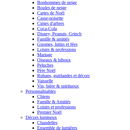
Bonhommes de neige
Boules de neige
Cartes de Noël
Casse-noisette
Cimes d'arbres
Coca-Cola
Disney, Peanuts, Grinch
Famille & amitiés
Gnomes, lutins et fées
Loisirs & professions
Mariage
Oiseaux & hiboux
Peluches
Père Noël
Rubans, guirlandes et décors
Vaisselle
Vin, bière & spiritueux
Personnalisables
Chiens
Famille & Amitiés
Loisirs et professions
Premier Noël
Décors lumineux
Chandelles
Ensemble de lumières