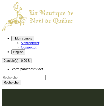
Mon compte
S'enregistrer
Connexion
English
0 article(s) - 0,00 $
Votre panier est vide!
Rechercher
ACCUEIL
L'ATELIER
À PROPOS
Nos thèmes
NOUS JOINDRE
Argenté
Bleu, Delft et paon