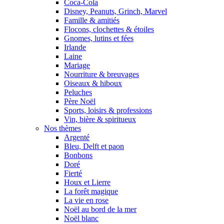
Coca-Cola
Disney, Peanuts, Grinch, Marvel
Famille & amitiés
Flocons, clochettes & étoiles
Gnomes, lutins et fées
Irlande
Laine
Mariage
Nourriture & breuvages
Oiseaux & hiboux
Peluches
Père Noël
Sports, loisirs & professions
Vin, bière & spiritueux
Nos thèmes
Argenté
Bleu, Delft et paon
Bonbons
Doré
Fierté
Houx et Lierre
La forêt magique
La vie en rose
Noël au bord de la mer
Noël blanc