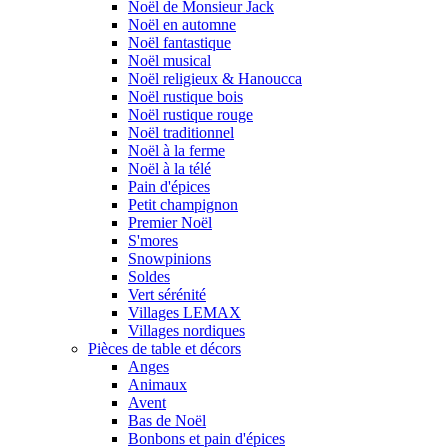
Noël de Monsieur Jack
Noël en automne
Noël fantastique
Noël musical
Noël religieux & Hanoucca
Noël rustique bois
Noël rustique rouge
Noël traditionnel
Noël à la ferme
Noël à la télé
Pain d'épices
Petit champignon
Premier Noël
S'mores
Snowpinions
Soldes
Vert sérénité
Villages LEMAX
Villages nordiques
Pièces de table et décors
Anges
Animaux
Avent
Bas de Noël
Bonbons et pain d'épices