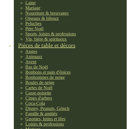
Laine
Mariage
Nourriture & breuvages
Oiseaux & hiboux
Peluches
Père Noël
Sports, loisirs & professions
Vin, bière & spiritueux
Pièces de table et décors
Anges
Animaux
Avent
Bas de Noël
Bonbons et pain d'épices
Bonhommes de neige
Boules de neige
Cartes de Noël
Casse-noisette
Cimes d'arbres
Coca-Cola
Disney, Peanuts, Grinch
Famille & amitiés
Gnomes, lutins et fées
Loisirs & professions