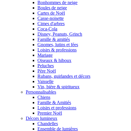
Bonhommes de neige
Boules de neige
Cartes de Noël
Casse-noisette
Cimes d'arbres
Coca-Cola
Disney, Peanuts, Grinch
Famille & amitiés
Gnomes, lutins et fées
Loisirs & professions
Mariage
Oiseaux & hiboux
Peluches
Père Noël
Rubans, guirlandes et décors
Vaisselle
Vin, bière & spiritueux
Personnalisables
Chiens
Famille & Amitiés
Loisirs et professions
Premier Noël
Décors lumineux
Chandelles
Ensemble de lumières