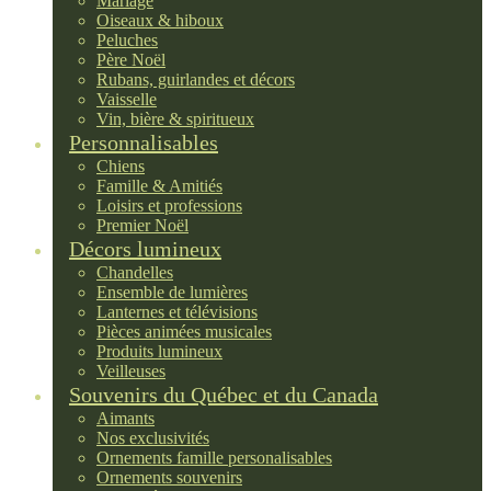
Mariage
Oiseaux & hiboux
Peluches
Père Noël
Rubans, guirlandes et décors
Vaisselle
Vin, bière & spiritueux
Personnalisables
Chiens
Famille & Amitiés
Loisirs et professions
Premier Noël
Décors lumineux
Chandelles
Ensemble de lumières
Lanternes et télévisions
Pièces animées musicales
Produits lumineux
Veilleuses
Souvenirs du Québec et du Canada
Aimants
Nos exclusivités
Ornements famille personalisables
Ornements souvenirs