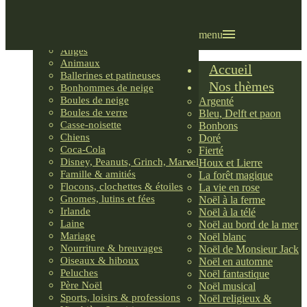
Villages LEMAX
Villages nordiques
Ornements
menu
Anges
Animaux
Accueil
Ballerines et patineuses
Nos thèmes
Bonhommes de neige
Boules de neige
Argenté
Boules de verre
Bleu, Delft et paon
Casse-noisette
Bonbons
Chiens
Doré
Coca-Cola
Fierté
Disney, Peanuts, Grinch, Marvel
Houx et Lierre
Famille & amitiés
La forêt magique
Flocons, clochettes & étoiles
La vie en rose
Gnomes, lutins et fées
Noël à la ferme
Irlande
Noël à la télé
Laine
Noël au bord de la mer
Mariage
Noël blanc
Nourriture & breuvages
Noël de Monsieur Jack
Oiseaux & hiboux
Noël en automne
Peluches
Noël fantastique
Père Noël
Noël musical
Sports, loisirs & professions
Noël religieux &