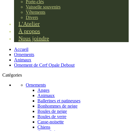
Porte-clés
Vaisselle souvenirs
Vêtements
Divers
L'Atelier
À propos
Nous joindre
Accueil
Ornements
Animaux
Ornement de Cerf Opale Debout
Catégories
Ornements
Anges
Animaux
Ballerines et patineuses
Bonhommes de neige
Boules de neige
Boules de verre
Casse-noisette
Chiens