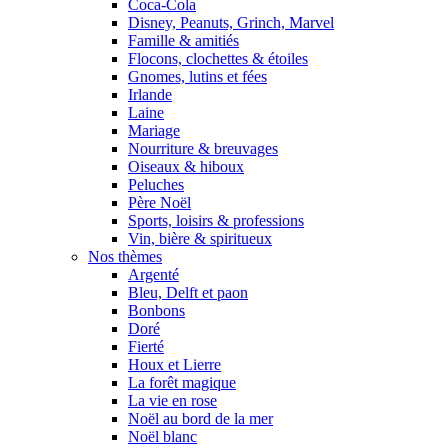
Coca-Cola
Disney, Peanuts, Grinch, Marvel
Famille & amitiés
Flocons, clochettes & étoiles
Gnomes, lutins et fées
Irlande
Laine
Mariage
Nourriture & breuvages
Oiseaux & hiboux
Peluches
Père Noël
Sports, loisirs & professions
Vin, bière & spiritueux
Nos thèmes
Argenté
Bleu, Delft et paon
Bonbons
Doré
Fierté
Houx et Lierre
La forêt magique
La vie en rose
Noël au bord de la mer
Noël blanc