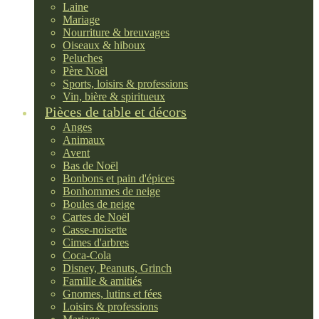
Laine
Mariage
Nourriture & breuvages
Oiseaux & hiboux
Peluches
Père Noël
Sports, loisirs & professions
Vin, bière & spiritueux
Pièces de table et décors
Anges
Animaux
Avent
Bas de Noël
Bonbons et pain d'épices
Bonhommes de neige
Boules de neige
Cartes de Noël
Casse-noisette
Cimes d'arbres
Coca-Cola
Disney, Peanuts, Grinch
Famille & amitiés
Gnomes, lutins et fées
Loisirs & professions