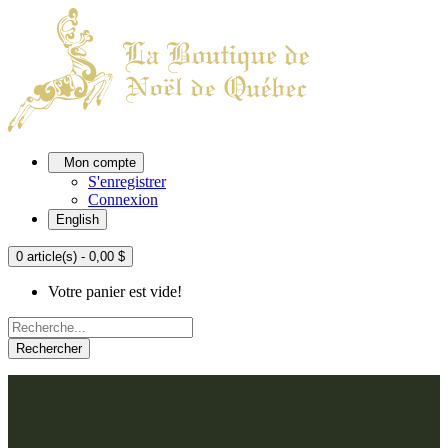
Mon compte
S'enregistrer
Connexion
English
0 article(s) - 0,00 $
Votre panier est vide!
Rechercher
ACCUEIL
L'ATELIER
À PROPOS
Nos thèmes
NOUS JOINDRE
Argenté
Bleu, Delft et paon