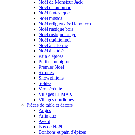
Noël de Monsieur Jack
Noël en automne
Noël fantastique
Noël musical
Noël religieux & Hanoucca
Noël rustique bois
Noël rustique rouge
Noël traditionnel
Noël à la ferme
Noël à la télé
Pain d'épices
Petit champignon
Premier Noël
S'mores
Snowpinions
Soldes
Vert sérénité
Villages LEMAX
Villages nordiques
Pièces de table et décors
Anges
Animaux
Avent
Bas de Noël
Bonbons et pain d'épices