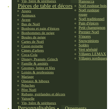
Vin, bière & spiritueux
Hanoucca
Pièces de table et décors
Noël rustique bois
Noël rustique
Anges
rouge
Animaux
Noël traditionnel
Avent
Pain d'épices
Bas de Noël
Petit champignon
Bonbons et pain d'épices
Premier Noël
Bonhommes de neige
S'mores
Boules de neige
Snowpinions
Cartes de Noël
Soldes
Casse-noisette
Vert sérénité
Cimes d'arbres
Villages LEMAX
Coca-Cola
Villages nordiques
Disney, Peanuts, Grinch
Famille & amitiés
Gnomes, lutins et fées
Loisirs & professions
Mariage
Oiseaux & hiboux
Peluches
Père Noël
Rubans, guirlandes et décors
Vaisselle
Vin, bière & spiritueux
Personnalisables
Ornements