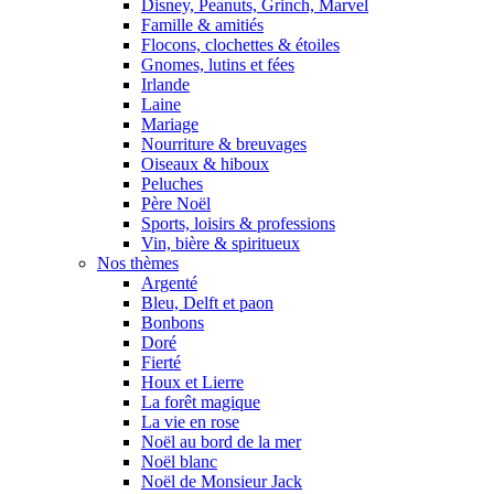
Disney, Peanuts, Grinch, Marvel
Famille & amitiés
Flocons, clochettes & étoiles
Gnomes, lutins et fées
Irlande
Laine
Mariage
Nourriture & breuvages
Oiseaux & hiboux
Peluches
Père Noël
Sports, loisirs & professions
Vin, bière & spiritueux
Nos thèmes
Argenté
Bleu, Delft et paon
Bonbons
Doré
Fierté
Houx et Lierre
La forêt magique
La vie en rose
Noël au bord de la mer
Noël blanc
Noël de Monsieur Jack