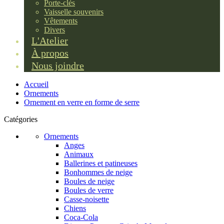
Porte-clés
Vaisselle souvenirs
Vêtements
Divers
L'Atelier
À propos
Nous joindre
Accueil
Ornements
Ornement en verre en forme de serre
Catégories
Ornements
Anges
Animaux
Ballerines et patineuses
Bonhommes de neige
Boules de neige
Boules de verre
Casse-noisette
Chiens
Coca-Cola