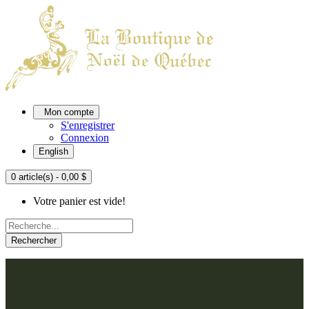
Mon compte
S'enregistrer
Connexion
English
0 article(s) - 0,00 $
Votre panier est vide!
Rechercher
ACCUEIL
L'ATELIER
À PROPOS
Nos thèmes
NOUS JOINDRE
Argenté
Bleu, Delft et paon