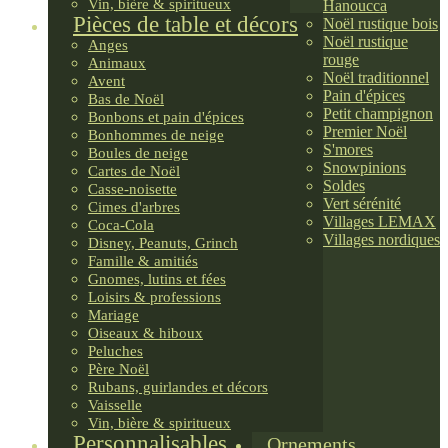
Vin, bière & spiritueux
Hanoucca
Pièces de table et décors
Noël rustique bois
Noël rustique
Anges
rouge
Animaux
Noël traditionnel
Avent
Pain d'épices
Bas de Noël
Petit champignon
Bonbons et pain d'épices
Premier Noël
Bonhommes de neige
S'mores
Boules de neige
Snowpinions
Cartes de Noël
Soldes
Casse-noisette
Vert sérénité
Cimes d'arbres
Villages LEMAX
Coca-Cola
Villages nordiques
Disney, Peanuts, Grinch
Famille & amitiés
Gnomes, lutins et fées
Loisirs & professions
Mariage
Oiseaux & hiboux
Peluches
Père Noël
Rubans, guirlandes et décors
Vaisselle
Vin, bière & spiritueux
Personnalisables
Ornements