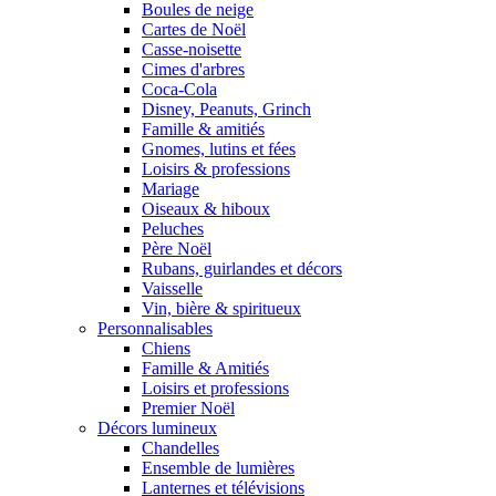
Boules de neige
Cartes de Noël
Casse-noisette
Cimes d'arbres
Coca-Cola
Disney, Peanuts, Grinch
Famille & amitiés
Gnomes, lutins et fées
Loisirs & professions
Mariage
Oiseaux & hiboux
Peluches
Père Noël
Rubans, guirlandes et décors
Vaisselle
Vin, bière & spiritueux
Personnalisables
Chiens
Famille & Amitiés
Loisirs et professions
Premier Noël
Décors lumineux
Chandelles
Ensemble de lumières
Lanternes et télévisions