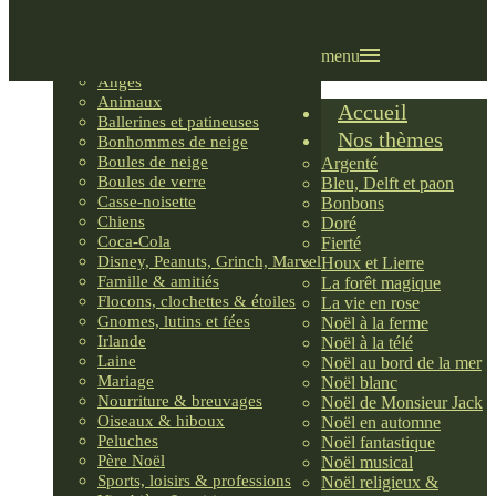
Villages LEMAX
Villages nordiques
Ornements
menu
Anges
Animaux
Accueil
Ballerines et patineuses
Nos thèmes
Bonhommes de neige
Boules de neige
Argenté
Boules de verre
Bleu, Delft et paon
Casse-noisette
Bonbons
Chiens
Doré
Coca-Cola
Fierté
Disney, Peanuts, Grinch, Marvel
Houx et Lierre
Famille & amitiés
La forêt magique
Flocons, clochettes & étoiles
La vie en rose
Gnomes, lutins et fées
Noël à la ferme
Irlande
Noël à la télé
Laine
Noël au bord de la mer
Mariage
Noël blanc
Nourriture & breuvages
Noël de Monsieur Jack
Oiseaux & hiboux
Noël en automne
Peluches
Noël fantastique
Père Noël
Noël musical
Sports, loisirs & professions
Noël religieux &