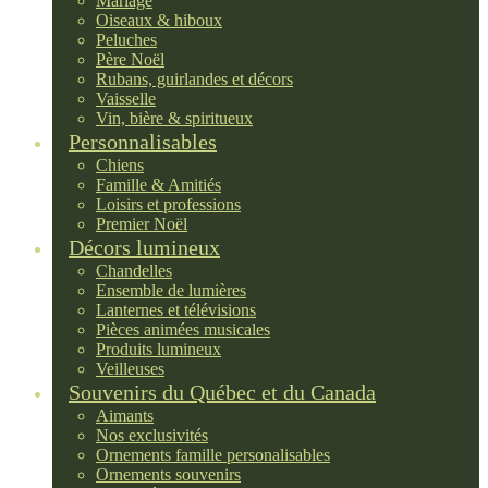
Mariage
Oiseaux & hiboux
Peluches
Père Noël
Rubans, guirlandes et décors
Vaisselle
Vin, bière & spiritueux
Personnalisables
Chiens
Famille & Amitiés
Loisirs et professions
Premier Noël
Décors lumineux
Chandelles
Ensemble de lumières
Lanternes et télévisions
Pièces animées musicales
Produits lumineux
Veilleuses
Souvenirs du Québec et du Canada
Aimants
Nos exclusivités
Ornements famille personalisables
Ornements souvenirs