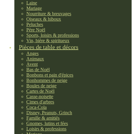
Laine
Mariage
Nourriture & breuvages
Oiseaux & hiboux
Peluches
Père Noël
Sports, loisirs & professions
Vin, bière & spiritueux
Pièces de table et décors
Anges
Animaux
Avent
Bas de Noël
Bonbons et pain d'épices
Bonhommes de neige
Boules de neige
Cartes de Noël
Casse-noisette
Cimes d'arbres
Coca-Cola
Disney, Peanuts, Grinch
Famille & amitiés
Gnomes, lutins et fées
Loisirs & professions