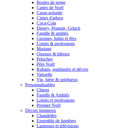
Boules de neige
Cartes de Noël
Casse-noisette
Cimes d'arbres
Coca-Cola
Disney, Peanuts, Grinch
Famille & amitiés
Gnomes, lutins et fées
Loisirs & professions
Mariage
Oiseaux & hiboux
Peluches
Père Noël
Rubans, guirlandes et décors
Vaisselle
Vin, bière & spiritueux
Personnalisables
Chiens
Famille & Amitiés
Loisirs et professions
Premier Noël
Décors lumineux
Chandelles
Ensemble de lumières
Lanternes et télévisions