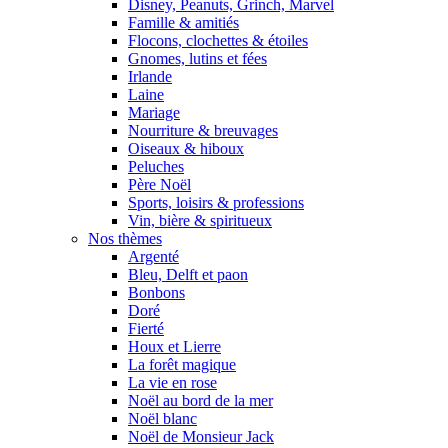
Disney, Peanuts, Grinch, Marvel
Famille & amitiés
Flocons, clochettes & étoiles
Gnomes, lutins et fées
Irlande
Laine
Mariage
Nourriture & breuvages
Oiseaux & hiboux
Peluches
Père Noël
Sports, loisirs & professions
Vin, bière & spiritueux
Nos thèmes
Argenté
Bleu, Delft et paon
Bonbons
Doré
Fierté
Houx et Lierre
La forêt magique
La vie en rose
Noël au bord de la mer
Noël blanc
Noël de Monsieur Jack