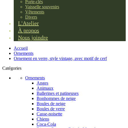
Porte-clés
Vaisselle souvenirs
Vêtements
Divers
L'Atelier
À propos
Nous joindre
Accueil
Ornements
Ornement en verre, style vintage, avec motif de cerf
Catégories
Ornements
Anges
Animaux
Ballerines et patineuses
Bonhommes de neige
Boules de neige
Boules de verre
Casse-noisette
Chiens
Coca-Cola