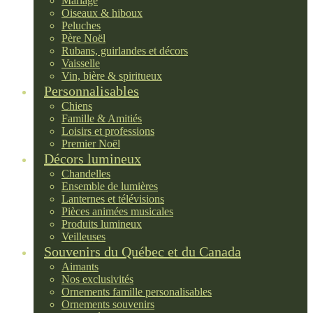
Mariage
Oiseaux & hiboux
Peluches
Père Noël
Rubans, guirlandes et décors
Vaisselle
Vin, bière & spiritueux
Personnalisables
Chiens
Famille & Amitiés
Loisirs et professions
Premier Noël
Décors lumineux
Chandelles
Ensemble de lumières
Lanternes et télévisions
Pièces animées musicales
Produits lumineux
Veilleuses
Souvenirs du Québec et du Canada
Aimants
Nos exclusivités
Ornements famille personalisables
Ornements souvenirs