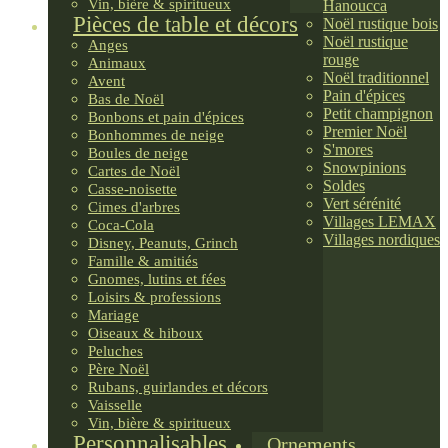
Vin, bière & spiritueux
Hanoucca
Pièces de table et décors
Noël rustique bois
Noël rustique
Anges
rouge
Animaux
Noël traditionnel
Avent
Pain d'épices
Bas de Noël
Petit champignon
Bonbons et pain d'épices
Premier Noël
Bonhommes de neige
S'mores
Boules de neige
Snowpinions
Cartes de Noël
Soldes
Casse-noisette
Vert sérénité
Cimes d'arbres
Villages LEMAX
Coca-Cola
Villages nordiques
Disney, Peanuts, Grinch
Famille & amitiés
Gnomes, lutins et fées
Loisirs & professions
Mariage
Oiseaux & hiboux
Peluches
Père Noël
Rubans, guirlandes et décors
Vaisselle
Vin, bière & spiritueux
Personnalisables
Ornements