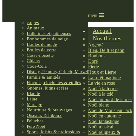
Villages LEMAX
Villages nordiques
Ornements
menu
Anges
Animaux
Accueil
Ballerines et patineuses
Nos thèmes
Bonhommes de neige
Boules de neige
Argenté
Boules de verre
Bleu, Delft et paon
Casse-noisette
Bonbons
Chiens
Doré
Coca-Cola
Fierté
Disney, Peanuts, Grinch, Marvel
Houx et Lierre
Famille & amitiés
La forêt magique
Flocons, clochettes & étoiles
La vie en rose
Gnomes, lutins et fées
Noël à la ferme
Irlande
Noël à la télé
Laine
Noël au bord de la mer
Mariage
Noël blanc
Nourriture & breuvages
Noël de Monsieur Jack
Oiseaux & hiboux
Noël en automne
Peluches
Noël fantastique
Père Noël
Noël musical
Sports, loisirs & professions
Noël religieux &