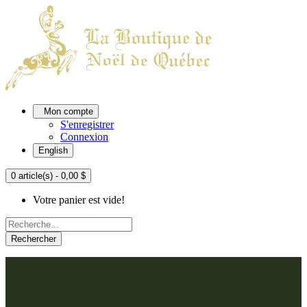
Mon compte
S'enregistrer
Connexion
English
0 article(s) - 0,00 $
Votre panier est vide!
Rechercher
ACCUEIL
L'ATELIER
À PROPOS
Nos thèmes
NOUS JOINDRE
Argenté
Bleu, Delft et paon