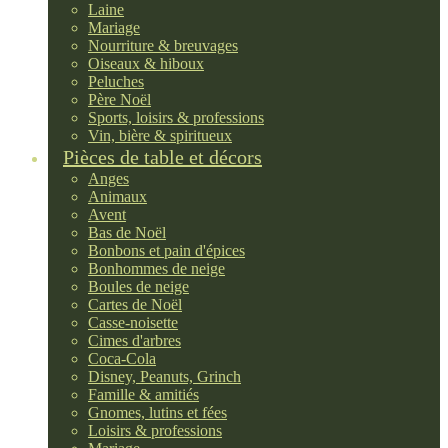
Laine
Mariage
Nourriture & breuvages
Oiseaux & hiboux
Peluches
Père Noël
Sports, loisirs & professions
Vin, bière & spiritueux
Pièces de table et décors
Anges
Animaux
Avent
Bas de Noël
Bonbons et pain d'épices
Bonhommes de neige
Boules de neige
Cartes de Noël
Casse-noisette
Cimes d'arbres
Coca-Cola
Disney, Peanuts, Grinch
Famille & amitiés
Gnomes, lutins et fées
Loisirs & professions