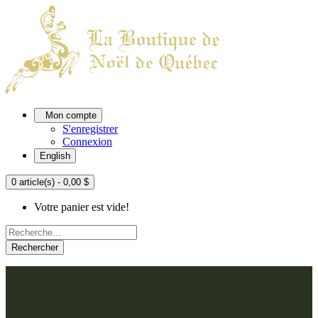
Mon compte
S'enregistrer
Connexion
English
0 article(s) - 0,00 $
Votre panier est vide!
Rechercher
ACCUEIL
L'ATELIER
À PROPOS
Nos thèmes
NOUS JOINDRE
Argenté
Bleu, Delft et paon