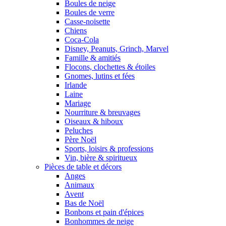
Boules de neige
Boules de verre
Casse-noisette
Chiens
Coca-Cola
Disney, Peanuts, Grinch, Marvel
Famille & amitiés
Flocons, clochettes & étoiles
Gnomes, lutins et fées
Irlande
Laine
Mariage
Nourriture & breuvages
Oiseaux & hiboux
Peluches
Père Noël
Sports, loisirs & professions
Vin, bière & spiritueux
Pièces de table et décors
Anges
Animaux
Avent
Bas de Noël
Bonbons et pain d'épices
Bonhommes de neige