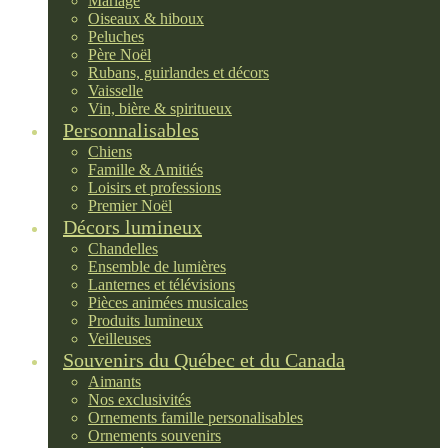
Mariage
Oiseaux & hiboux
Peluches
Père Noël
Rubans, guirlandes et décors
Vaisselle
Vin, bière & spiritueux
Personnalisables
Chiens
Famille & Amitiés
Loisirs et professions
Premier Noël
Décors lumineux
Chandelles
Ensemble de lumières
Lanternes et télévisions
Pièces animées musicales
Produits lumineux
Veilleuses
Souvenirs du Québec et du Canada
Aimants
Nos exclusivités
Ornements famille personalisables
Ornements souvenirs