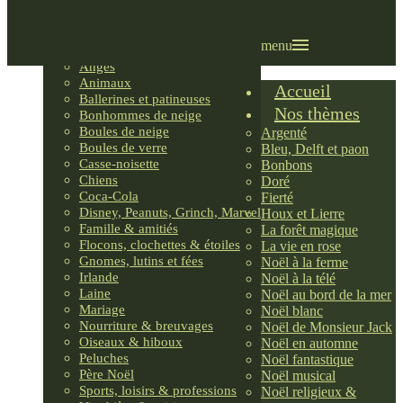
Villages LEMAX
Villages nordiques
Ornements
menu
Anges
Animaux
Accueil
Ballerines et patineuses
Nos thèmes
Bonhommes de neige
Boules de neige
Argenté
Boules de verre
Bleu, Delft et paon
Casse-noisette
Bonbons
Chiens
Doré
Coca-Cola
Fierté
Disney, Peanuts, Grinch, Marvel
Houx et Lierre
Famille & amitiés
La forêt magique
Flocons, clochettes & étoiles
La vie en rose
Gnomes, lutins et fées
Noël à la ferme
Irlande
Noël à la télé
Laine
Noël au bord de la mer
Mariage
Noël blanc
Nourriture & breuvages
Noël de Monsieur Jack
Oiseaux & hiboux
Noël en automne
Peluches
Noël fantastique
Père Noël
Noël musical
Sports, loisirs & professions
Noël religieux &