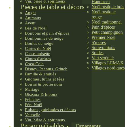
Vin, bière & spiritueux
Hanoucca
Pièces de table et décors
Noël rustique bois
Noël rustique
Anges
rouge
Animaux
Noël traditionnel
Avent
Pain d'épices
Bas de Noël
Petit champignon
Bonbons et pain d'épices
Premier Noël
Bonhommes de neige
S'mores
Boules de neige
Snowpinions
Cartes de Noël
Soldes
Casse-noisette
Vert sérénité
Cimes d'arbres
Villages LEMAX
Coca-Cola
Villages nordiques
Disney, Peanuts, Grinch
Famille & amitiés
Gnomes, lutins et fées
Loisirs & professions
Mariage
Oiseaux & hiboux
Peluches
Père Noël
Rubans, guirlandes et décors
Vaisselle
Vin, bière & spiritueux
Personnalisables
Ornements