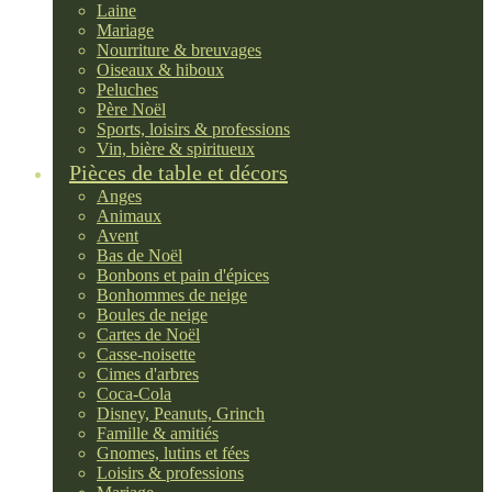
Laine
Mariage
Nourriture & breuvages
Oiseaux & hiboux
Peluches
Père Noël
Sports, loisirs & professions
Vin, bière & spiritueux
Pièces de table et décors
Anges
Animaux
Avent
Bas de Noël
Bonbons et pain d'épices
Bonhommes de neige
Boules de neige
Cartes de Noël
Casse-noisette
Cimes d'arbres
Coca-Cola
Disney, Peanuts, Grinch
Famille & amitiés
Gnomes, lutins et fées
Loisirs & professions