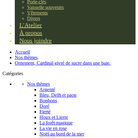
Porte-clés
Vaisselle souvenirs
Vêtements
Divers
L'Atelier
À propos
Nous joindre
Accueil
Nos thèmes
Ornement, Cardinal givré de sucre dans une baie.
Catégories
Nos thèmes
Argenté
Bleu, Delft et paon
Bonbons
Doré
Fierté
Houx et Lierre
La forêt magique
La vie en rose
Noël au bord de la mer