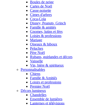
Boules de neige
Cartes de Noël
Casse-noisette
Cimes d'arbres
Coca-Cola
Disney, Peanuts, Grinch
Famille & amitiés
Gnomes, lutins et fées
Loisirs & professions
Mariage
Oiseaux & hiboux
Peluches
Père Noël
Rubans, guirlandes et décors
Vaisselle
Vin, bière & spiritueux
Personnalisables
Chiens
Famille & Amitiés
Loisirs et professions
Premier Noël
Décors lumineux
Chandelles
Ensemble de lumières
Lanternes et télévisions