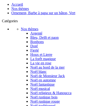
Accueil
Nos thèmes
Ornement, Barbe à papa sur un bâton, Vert
Catégories
Nos thèmes
Argenté
Bleu, Delft et paon
Bonbons
Doré
Fierté
Houx et Lierre
La forêt magique
La vie en rose
Noël au bord de la mer
Noël blanc
Noël de Monsieur Jack
Noël en automne
Noël fantastique
Noël musical
Noël religieux & Hanoucca
Noël rustique bois
Noël rustique rouge
Noël traditionnel