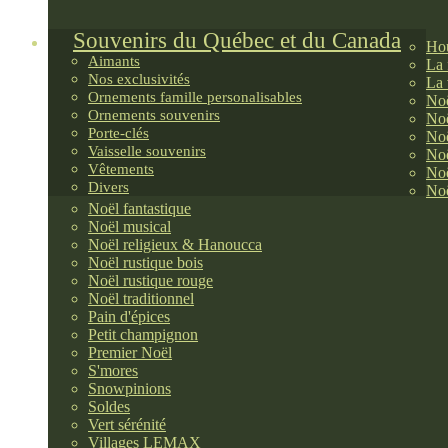
Souvenirs du Québec et du Canada
Hou
Aimants
La 
Nos exclusivités
La 
Ornements famille personalisables
Noë
Ornements souvenirs
Noë
Porte-clés
Noë
Vaisselle souvenirs
Noë
Vêtements
Noë
Divers
Noë
Noël fantastique
Noël musical
Noël religieux & Hanoucca
Noël rustique bois
Noël rustique rouge
Noël traditionnel
Pain d'épices
Petit champignon
Premier Noël
S'mores
Snowpinions
Soldes
Vert sérénité
Villages LEMAX