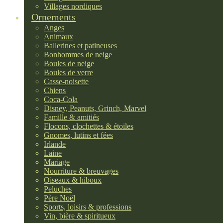
Villages nordiques
Ornements
Anges
Animaux
Ballerines et patineuses
Bonhommes de neige
Boules de neige
Boules de verre
Casse-noisette
Chiens
Coca-Cola
Disney, Peanuts, Grinch, Marvel
Famille & amitiés
Flocons, clochettes & étoiles
Gnomes, lutins et fées
Irlande
Laine
Mariage
Nourriture & breuvages
Oiseaux & hiboux
Peluches
Père Noël
Sports, loisirs & professions
Vin, bière & spiritueux