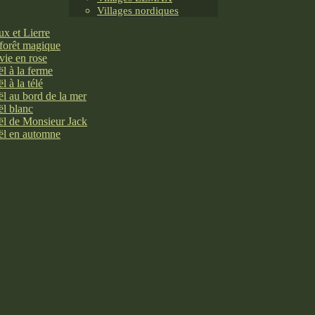
Villages nordiques
x et Lierre
forêt magique
vie en rose
l à la ferme
l à la télé
l au bord de la mer
l blanc
l de Monsieur Jack
l en automne