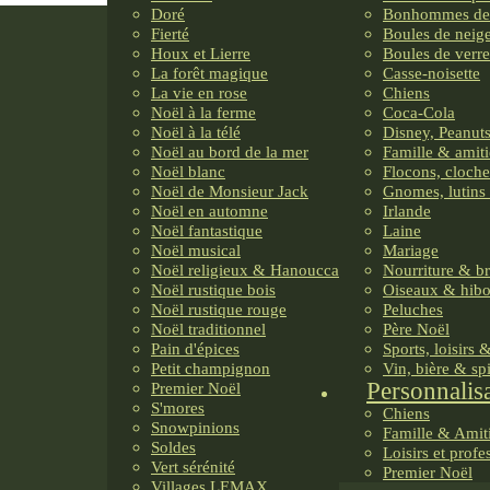
Doré
Bonhommes de
Fierté
Boules de neig
Houx et Lierre
Boules de verre
La forêt magique
Casse-noisette
La vie en rose
Chiens
Noël à la ferme
Coca-Cola
Noël à la télé
Disney, Peanuts
Noël au bord de la mer
Famille & amiti
Noël blanc
Flocons, cloche
Noël de Monsieur Jack
Gnomes, lutins 
Noël en automne
Irlande
Noël fantastique
Laine
Noël musical
Mariage
Noël religieux & Hanoucca
Nourriture & b
Noël rustique bois
Oiseaux & hib
Noël rustique rouge
Peluches
Noël traditionnel
Père Noël
Pain d'épices
Sports, loisirs 
Petit champignon
Vin, bière & sp
Personnalis
Premier Noël
S'mores
Chiens
Snowpinions
Famille & Amit
Soldes
Loisirs et profe
Vert sérénité
Premier Noël
Villages LEMAX