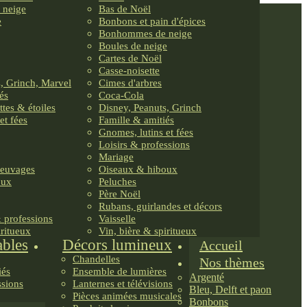
 neige
Bas de Noël
e
Bonbons et pain d'épices
Bonhommes de neige
Boules de neige
Cartes de Noël
Casse-noisette
, Grinch, Marvel
Cimes d'arbres
és
Coca-Cola
ttes & étoiles
Disney, Peanuts, Grinch
et fées
Famille & amitiés
Gnomes, lutins et fées
Loisirs & professions
Mariage
reuvages
Oiseaux & hiboux
oux
Peluches
Père Noël
Rubans, guirlandes et décors
& professions
Vaisselle
iritueux
Vin, bière & spiritueux
ables
Décors lumineux
Accueil
Chandelles
Nos thèmes
iés
Ensemble de lumières
Argenté
ssions
Lanternes et télévisions
Bleu, Delft et paon
Pièces animées musicales
Bonbons