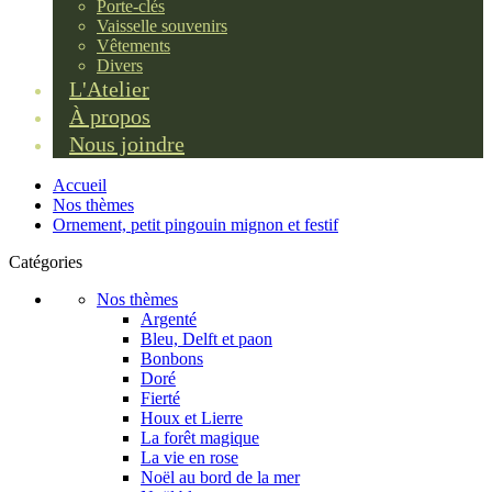
Porte-clés
Vaisselle souvenirs
Vêtements
Divers
L'Atelier
À propos
Nous joindre
Accueil
Nos thèmes
Ornement, petit pingouin mignon et festif
Catégories
Nos thèmes
Argenté
Bleu, Delft et paon
Bonbons
Doré
Fierté
Houx et Lierre
La forêt magique
La vie en rose
Noël au bord de la mer