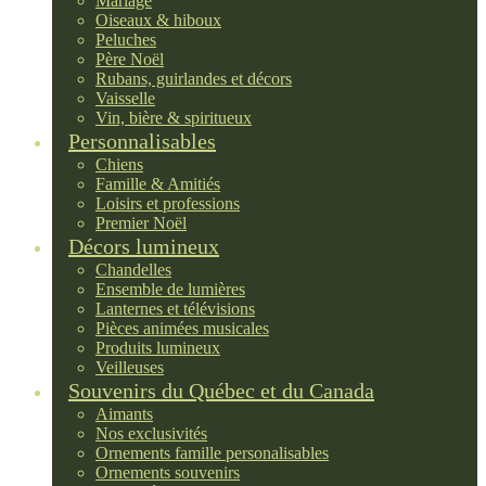
Mariage
Oiseaux & hiboux
Peluches
Père Noël
Rubans, guirlandes et décors
Vaisselle
Vin, bière & spiritueux
Personnalisables
Chiens
Famille & Amitiés
Loisirs et professions
Premier Noël
Décors lumineux
Chandelles
Ensemble de lumières
Lanternes et télévisions
Pièces animées musicales
Produits lumineux
Veilleuses
Souvenirs du Québec et du Canada
Aimants
Nos exclusivités
Ornements famille personalisables
Ornements souvenirs