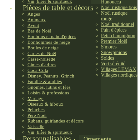
Vin, bière & spiritueux
Hanoucca
Pièces de table et décors
Noël rustique bois
Noël rustique
Anges
rouge
Animaux
Noël traditionnel
Avent
Pain d'épices
Bas de Noël
Petit champignon
Bonbons et pain d'épices
Premier Noël
Bonhommes de neige
S'mores
Boules de neige
Snowpinions
Cartes de Noël
Soldes
Casse-noisette
Vert sérénité
Cimes d'arbres
Villages LEMAX
Coca-Cola
Villages nordiques
Disney, Peanuts, Grinch
Famille & amitiés
Gnomes, lutins et fées
Loisirs & professions
Mariage
Oiseaux & hiboux
Peluches
Père Noël
Rubans, guirlandes et décors
Vaisselle
Vin, bière & spiritueux
Personnalisables
Ornements