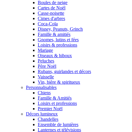
Boules de neige
Cartes de Noël
Casse-noisette
Cimes d'arbres
Coca-Cola
Disney, Peanuts, Grinch
Famille & amitiés
Gnomes, lutins et fées
Loisirs & professions
Mariage
Oiseaux & hiboux
Peluches
Père Noël
Rubans, guirlandes et décors
Vaisselle
Vin, bière & spiritueux
Personnalisables
Chiens
Famille & Amitiés
Loisirs et professions
Premier Noël
Décors lumineux
Chandelles
Ensemble de lumières
Lanternes et télévisions