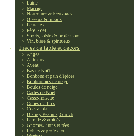
Laine
Mariage
Nourriture & breuvages
Oiseaux & hiboux
Peluches
Père Noël
Sports, loisirs & professions
Vin, bière & spiritueux
Pièces de table et décors
Anges
Animaux
Avent
Bas de Noël
Bonbons et pain d'épices
Bonhommes de neige
Boules de neige
Cartes de Noël
Casse-noisette
Cimes d'arbres
Coca-Cola
Disney, Peanuts, Grinch
Famille & amitiés
Gnomes, lutins et fées
Loisirs & professions