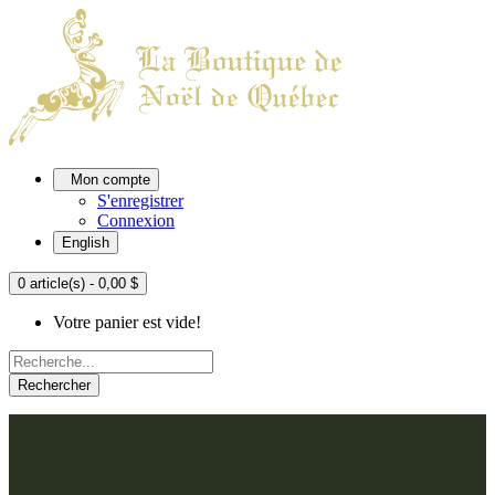
Mon compte
S'enregistrer
Connexion
English
0 article(s) - 0,00 $
Votre panier est vide!
Rechercher
ACCUEIL
L'ATELIER
À PROPOS
Nos thèmes
NOUS JOINDRE
Argenté
Bleu, Delft et paon