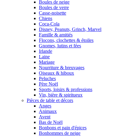
Boules de neige
Boules de verre
Casse-noisette
Chiens
Coca-Cola
Disney, Peanuts, Grinch, Marvel
Famille & amitiés
Flocons, clochettes & étoiles
Gnomes, lutins et fées
Irlande
Laine
Mariage
Nourriture & breuvages
Oiseaux & hiboux
Peluches
Père Noël
Sports, loisirs & professions
Vin, bière & spiritueux
Pièces de table et décors
Anges
Animaux
Avent
Bas de Noël
Bonbons et pain d'épices
Bonhommes de neige