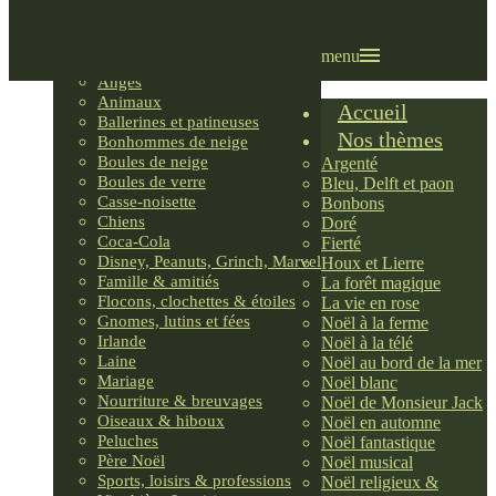
Villages LEMAX
Villages nordiques
Ornements
menu
Anges
Animaux
Accueil
Ballerines et patineuses
Nos thèmes
Bonhommes de neige
Boules de neige
Argenté
Boules de verre
Bleu, Delft et paon
Casse-noisette
Bonbons
Chiens
Doré
Coca-Cola
Fierté
Disney, Peanuts, Grinch, Marvel
Houx et Lierre
Famille & amitiés
La forêt magique
Flocons, clochettes & étoiles
La vie en rose
Gnomes, lutins et fées
Noël à la ferme
Irlande
Noël à la télé
Laine
Noël au bord de la mer
Mariage
Noël blanc
Nourriture & breuvages
Noël de Monsieur Jack
Oiseaux & hiboux
Noël en automne
Peluches
Noël fantastique
Père Noël
Noël musical
Sports, loisirs & professions
Noël religieux &