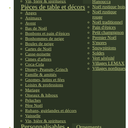
Vin, bière & spiritueux
Hanoucca
Pièces de table et décors
Noël rustique bois
Noël rustique
Anges
rouge
Animaux
Noël traditionnel
Avent
Pain d'épices
Bas de Noël
Petit champignon
Bonbons et pain d'épices
Premier Noël
Bonhommes de neige
S'mores
Boules de neige
Snowpinions
Cartes de Noël
Soldes
Casse-noisette
Vert sérénité
Cimes d'arbres
Villages LEMAX
Coca-Cola
Villages nordiques
Disney, Peanuts, Grinch
Famille & amitiés
Gnomes, lutins et fées
Loisirs & professions
Mariage
Oiseaux & hiboux
Peluches
Père Noël
Rubans, guirlandes et décors
Vaisselle
Vin, bière & spiritueux
Personnalisables
Ornements