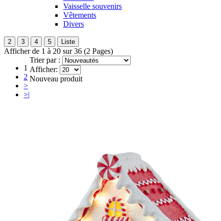
Vaisselle souvenirs
Vêtements
Divers
2
3
4
5
Liste
Afficher de 1 à 20 sur 36 (2 Pages)
Trier par :
1
Afficher:
2
Nouveau produit
>
>|