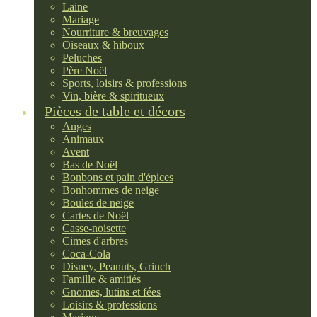
Laine
Mariage
Nourriture & breuvages
Oiseaux & hiboux
Peluches
Père Noël
Sports, loisirs & professions
Vin, bière & spiritueux
Pièces de table et décors
Anges
Animaux
Avent
Bas de Noël
Bonbons et pain d'épices
Bonhommes de neige
Boules de neige
Cartes de Noël
Casse-noisette
Cimes d'arbres
Coca-Cola
Disney, Peanuts, Grinch
Famille & amitiés
Gnomes, lutins et fées
Loisirs & professions