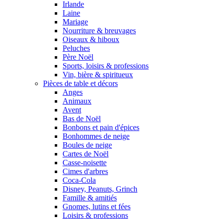
Irlande
Laine
Mariage
Nourriture & breuvages
Oiseaux & hiboux
Peluches
Père Noël
Sports, loisirs & professions
Vin, bière & spiritueux
Pièces de table et décors
Anges
Animaux
Avent
Bas de Noël
Bonbons et pain d'épices
Bonhommes de neige
Boules de neige
Cartes de Noël
Casse-noisette
Cimes d'arbres
Coca-Cola
Disney, Peanuts, Grinch
Famille & amitiés
Gnomes, lutins et fées
Loisirs & professions