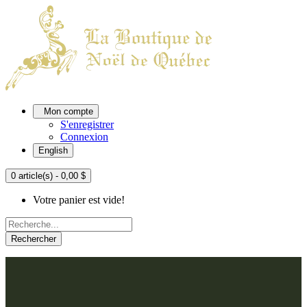
Mon compte
S'enregistrer
Connexion
English
0 article(s) - 0,00 $
Votre panier est vide!
Rechercher
ACCUEIL
L'ATELIER
À PROPOS
Nos thèmes
NOUS JOINDRE
Argenté
Bleu, Delft et paon