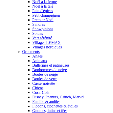
Noël à la ferme
Noël à la télé
Pain d'épices
Petit champignon
Premier Noël
S'mores
Snowpinions
Soldes
Vert sérénité
Villages LEMAX
Villages nordiques
Ornements
Anges
Animaux
Ballerines et patineuses
Bonhommes de neige
Boules de neige
Boules de verre
Casse-noisette
Chiens
Coca-Cola
Disney, Peanuts, Grinch, Marvel
Famille & amitiés
Flocons, clochettes & étoiles
Gnomes, lutins et fées