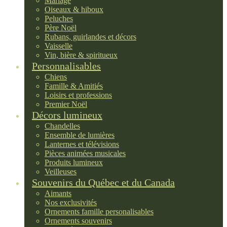
Mariage
Oiseaux & hiboux
Peluches
Père Noël
Rubans, guirlandes et décors
Vaisselle
Vin, bière & spiritueux
Personnalisables
Chiens
Famille & Amitiés
Loisirs et professions
Premier Noël
Décors lumineux
Chandelles
Ensemble de lumières
Lanternes et télévisions
Pièces animées musicales
Produits lumineux
Veilleuses
Souvenirs du Québec et du Canada
Aimants
Nos exclusivités
Ornements famille personalisables
Ornements souvenirs