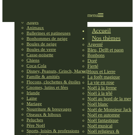
Villages LEMAX
Villages nordiques
Ornements
menu
Anges
Animaux
Accueil
Ballerines et patineuses
Nos thèmes
Bonhommes de neige
Boules de neige
Argenté
Boules de verre
Bleu, Delft et paon
Casse-noisette
Bonbons
Chiens
Doré
Coca-Cola
Fierté
Disney, Peanuts, Grinch, Marvel
Houx et Lierre
Famille & amitiés
La forêt magique
Flocons, clochettes & étoiles
La vie en rose
Gnomes, lutins et fées
Noël à la ferme
Irlande
Noël à la télé
Laine
Noël au bord de la mer
Mariage
Noël blanc
Nourriture & breuvages
Noël de Monsieur Jack
Oiseaux & hiboux
Noël en automne
Peluches
Noël fantastique
Père Noël
Noël musical
Sports, loisirs & professions
Noël religieux &