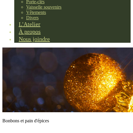
Porte-clés
Vaisselle souvenirs
Vêtements
Divers
L'Atelier
À propos
Nous joindre
Bonbons et pain d'épices