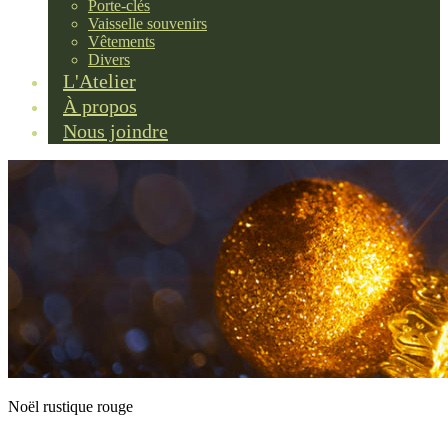
Porte-clés
Vaisselle souvenirs
Vêtements
Divers
L'Atelier
À propos
Nous joindre
Noël rustique rouge