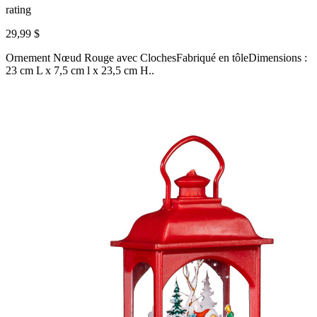
rating
29,99 $
Ornement Nœud Rouge avec ClochesFabriqué en tôleDimensions :
23 cm L x 7,5 cm l x 23,5 cm H..