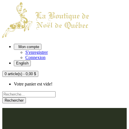
Mon compte
S'enregistrer
Connexion
English
0 article(s) - 0,00 $
Votre panier est vide!
Rechercher
ACCUEIL
L'ATELIER
À PROPOS
Nos thèmes
NOUS JOINDRE
Argenté
Bleu, Delft et paon