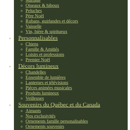
Mariage
Oiseaux & hiboux
Peluches
Père Noël
Rubans, guirlandes et décors
Vaisselle
Vin, bière & spiritueux
Personnalisables
Chiens
Famille & Amitiés
Loisirs et professions
Premier Noël
Décors lumineux
Chandelles
Ensemble de lumières
Lanternes et télévisions
Pièces animées musicales
Produits lumineux
Veilleuses
Souvenirs du Québec et du Canada
Aimants
Nos exclusivités
Ornements famille personalisables
Ornements souvenirs