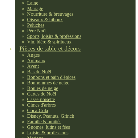
Laine
Mariage
Nourriture & breuvages
Oiseaux & hiboux
Peluches
Père Noël
Sports, loisirs & professions
Vin, bière & spiritueux
Pièces de table et décors
Anges
Animaux
Avent
Bas de Noël
Bonbons et pain d'épices
Bonhommes de neige
Boules de neige
Cartes de Noël
Casse-noisette
Cimes d'arbres
Coca-Cola
Disney, Peanuts, Grinch
Famille & amitiés
Gnomes, lutins et fées
Loisirs & professions