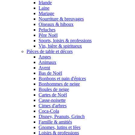
Irlande
Laine
Mariage
Nourriture & breuvages
Oiseaux & hiboux
Peluches
Père Noël
Sports, loisirs & professions
Vin, bière & spiritueux
Pièces de table et décors
Anges
Animaux
Avent
Bas de Noël
Bonbons et pain d'épices
Bonhommes de neige
Boules de neige
Cartes de Noël
Casse-noisette
Cimes d'arbres
Coca-Cola
Disney, Peanuts, Grinch
Famille & amitiés
Gnomes, lutins et fées
Loisirs & professions