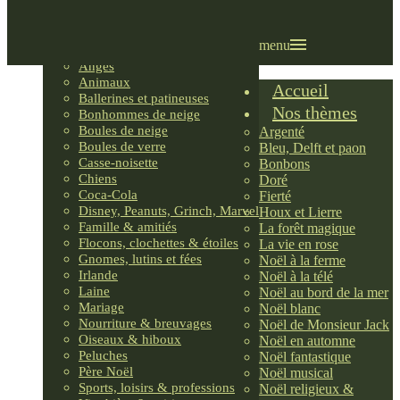
Villages LEMAX
Villages nordiques
Ornements
menu
Anges
Animaux
Accueil
Ballerines et patineuses
Nos thèmes
Bonhommes de neige
Boules de neige
Argenté
Boules de verre
Bleu, Delft et paon
Casse-noisette
Bonbons
Chiens
Doré
Coca-Cola
Fierté
Disney, Peanuts, Grinch, Marvel
Houx et Lierre
Famille & amitiés
La forêt magique
Flocons, clochettes & étoiles
La vie en rose
Gnomes, lutins et fées
Noël à la ferme
Irlande
Noël à la télé
Laine
Noël au bord de la mer
Mariage
Noël blanc
Nourriture & breuvages
Noël de Monsieur Jack
Oiseaux & hiboux
Noël en automne
Peluches
Noël fantastique
Père Noël
Noël musical
Sports, loisirs & professions
Noël religieux &