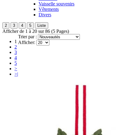
Vaisselle souvenirs
Vêtements
Divers
2
3
4
5
Liste
Afficher de 1 à 20 sur 86 (5 Pages)
Trier par :
1
Afficher:
2
3
4
5
>
>|