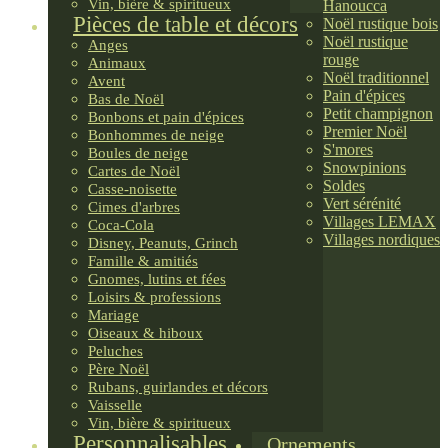
Vin, bière & spiritueux
Hanoucca
Pièces de table et décors
Noël rustique bois
Noël rustique
Anges
rouge
Animaux
Noël traditionnel
Avent
Pain d'épices
Bas de Noël
Petit champignon
Bonbons et pain d'épices
Premier Noël
Bonhommes de neige
S'mores
Boules de neige
Snowpinions
Cartes de Noël
Soldes
Casse-noisette
Vert sérénité
Cimes d'arbres
Villages LEMAX
Coca-Cola
Villages nordiques
Disney, Peanuts, Grinch
Famille & amitiés
Gnomes, lutins et fées
Loisirs & professions
Mariage
Oiseaux & hiboux
Peluches
Père Noël
Rubans, guirlandes et décors
Vaisselle
Vin, bière & spiritueux
Personnalisables
Ornements