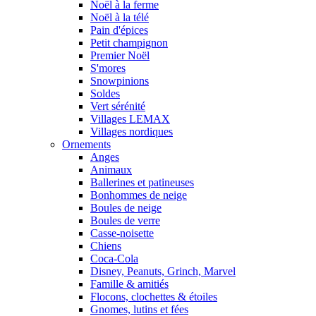
Noël à la ferme
Noël à la télé
Pain d'épices
Petit champignon
Premier Noël
S'mores
Snowpinions
Soldes
Vert sérénité
Villages LEMAX
Villages nordiques
Ornements
Anges
Animaux
Ballerines et patineuses
Bonhommes de neige
Boules de neige
Boules de verre
Casse-noisette
Chiens
Coca-Cola
Disney, Peanuts, Grinch, Marvel
Famille & amitiés
Flocons, clochettes & étoiles
Gnomes, lutins et fées