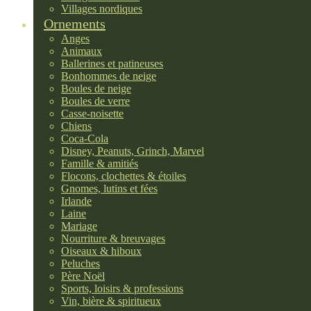
Villages nordiques
Ornements
Anges
Animaux
Ballerines et patineuses
Bonhommes de neige
Boules de neige
Boules de verre
Casse-noisette
Chiens
Coca-Cola
Disney, Peanuts, Grinch, Marvel
Famille & amitiés
Flocons, clochettes & étoiles
Gnomes, lutins et fées
Irlande
Laine
Mariage
Nourriture & breuvages
Oiseaux & hiboux
Peluches
Père Noël
Sports, loisirs & professions
Vin, bière & spiritueux