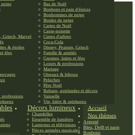
 neige
Bas de Noël
e
Bonbons et pain d'épices
Bonhommes de neige
Boules de neige
Cartes de Noël
Casse-noisette
, Grinch, Marvel
Cimes d'arbres
és
Coca-Cola
ttes & étoiles
Disney, Peanuts, Grinch
et fées
Famille & amitiés
Gnomes, lutins et fées
Loisirs & professions
Mariage
reuvages
Oiseaux & hiboux
oux
Peluches
Père Noël
Rubans, guirlandes et décors
& professions
Vaisselle
iritueux
Vin, bière & spiritueux
ables
Décors lumineux
Accueil
Chandelles
Nos thèmes
iés
Ensemble de lumières
Argenté
ssions
Lanternes et télévisions
Bleu, Delft et paon
Pièces animées musicales
Bonbons