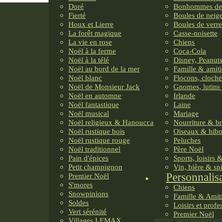
Doré
Bonhommes de
Fierté
Boules de neig
Houx et Lierre
Boules de verre
La forêt magique
Casse-noisette
La vie en rose
Chiens
Noël à la ferme
Coca-Cola
Noël à la télé
Disney, Peanuts
Noël au bord de la mer
Famille & amiti
Noël blanc
Flocons, cloche
Noël de Monsieur Jack
Gnomes, lutins 
Noël en automne
Irlande
Noël fantastique
Laine
Noël musical
Mariage
Noël religieux & Hanoucca
Nourriture & b
Noël rustique bois
Oiseaux & hib
Noël rustique rouge
Peluches
Noël traditionnel
Père Noël
Pain d'épices
Sports, loisirs 
Petit champignon
Vin, bière & sp
Personnalis
Premier Noël
S'mores
Chiens
Snowpinions
Famille & Amit
Soldes
Loisirs et profe
Vert sérénité
Premier Noël
Villages LEMAX