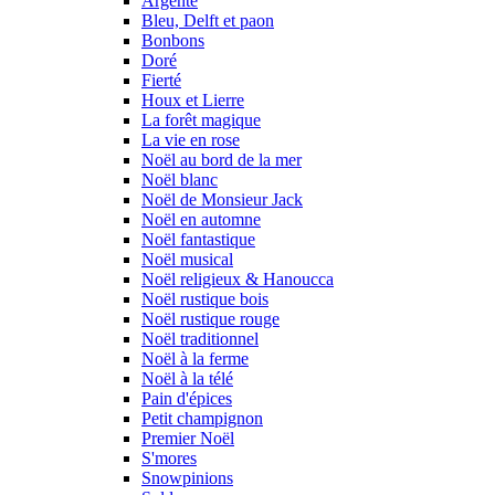
Argenté
Bleu, Delft et paon
Bonbons
Doré
Fierté
Houx et Lierre
La forêt magique
La vie en rose
Noël au bord de la mer
Noël blanc
Noël de Monsieur Jack
Noël en automne
Noël fantastique
Noël musical
Noël religieux & Hanoucca
Noël rustique bois
Noël rustique rouge
Noël traditionnel
Noël à la ferme
Noël à la télé
Pain d'épices
Petit champignon
Premier Noël
S'mores
Snowpinions