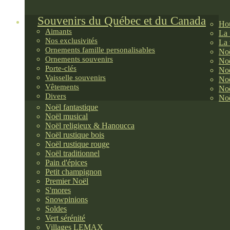
Souvenirs du Québec et du Canada
Hou
Aimants
La 
Nos exclusivités
La 
Ornements famille personalisables
Noë
Ornements souvenirs
Noë
Porte-clés
Noë
Vaisselle souvenirs
Noë
Vêtements
Noë
Divers
Noë
Noël fantastique
Noël musical
Noël religieux & Hanoucca
Noël rustique bois
Noël rustique rouge
Noël traditionnel
Pain d'épices
Petit champignon
Premier Noël
S'mores
Snowpinions
Soldes
Vert sérénité
Villages LEMAX