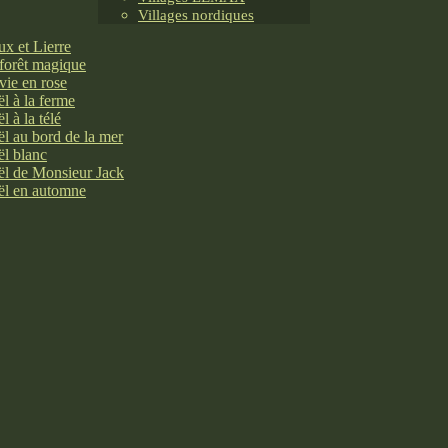
Villages nordiques
x et Lierre
forêt magique
vie en rose
l à la ferme
l à la télé
l au bord de la mer
l blanc
l de Monsieur Jack
l en automne