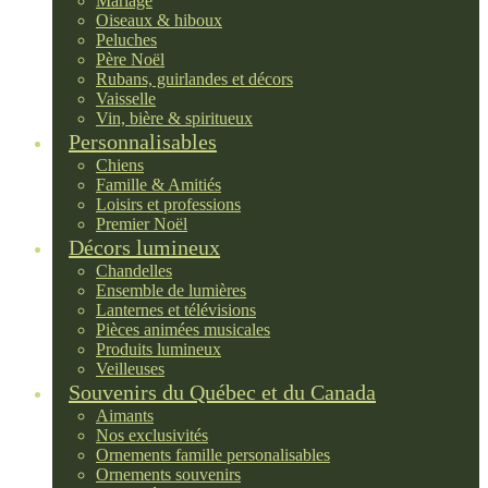
Mariage
Oiseaux & hiboux
Peluches
Père Noël
Rubans, guirlandes et décors
Vaisselle
Vin, bière & spiritueux
Personnalisables
Chiens
Famille & Amitiés
Loisirs et professions
Premier Noël
Décors lumineux
Chandelles
Ensemble de lumières
Lanternes et télévisions
Pièces animées musicales
Produits lumineux
Veilleuses
Souvenirs du Québec et du Canada
Aimants
Nos exclusivités
Ornements famille personalisables
Ornements souvenirs