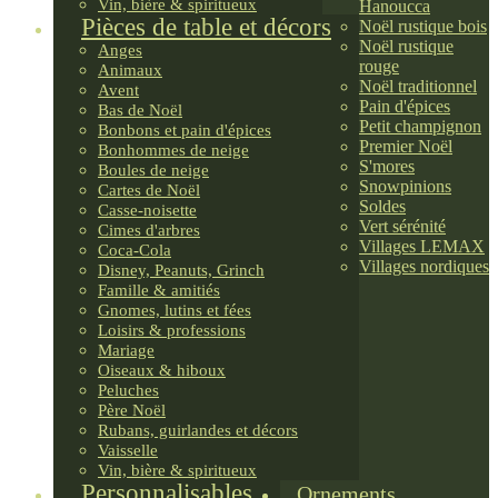
Vin, bière & spiritueux
Hanoucca
Pièces de table et décors
Noël rustique bois
Noël rustique
Anges
rouge
Animaux
Noël traditionnel
Avent
Pain d'épices
Bas de Noël
Petit champignon
Bonbons et pain d'épices
Premier Noël
Bonhommes de neige
S'mores
Boules de neige
Snowpinions
Cartes de Noël
Soldes
Casse-noisette
Vert sérénité
Cimes d'arbres
Villages LEMAX
Coca-Cola
Villages nordiques
Disney, Peanuts, Grinch
Famille & amitiés
Gnomes, lutins et fées
Loisirs & professions
Mariage
Oiseaux & hiboux
Peluches
Père Noël
Rubans, guirlandes et décors
Vaisselle
Vin, bière & spiritueux
Personnalisables
Ornements