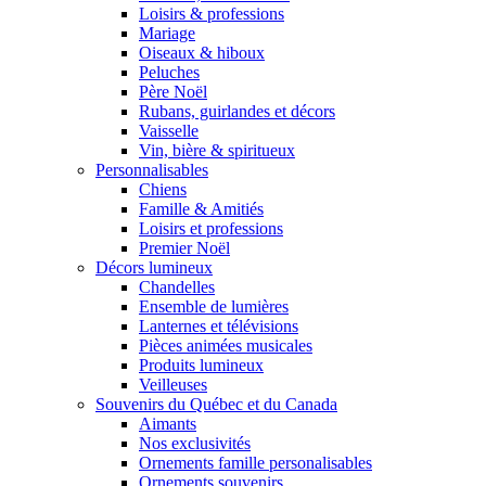
Loisirs & professions
Mariage
Oiseaux & hiboux
Peluches
Père Noël
Rubans, guirlandes et décors
Vaisselle
Vin, bière & spiritueux
Personnalisables
Chiens
Famille & Amitiés
Loisirs et professions
Premier Noël
Décors lumineux
Chandelles
Ensemble de lumières
Lanternes et télévisions
Pièces animées musicales
Produits lumineux
Veilleuses
Souvenirs du Québec et du Canada
Aimants
Nos exclusivités
Ornements famille personalisables
Ornements souvenirs