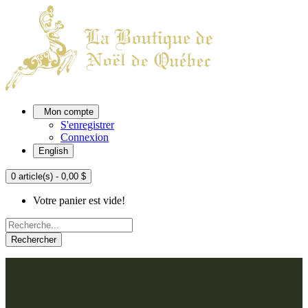
Mon compte
S'enregistrer
Connexion
English
0 article(s) - 0,00 $
Votre panier est vide!
Rechercher
ACCUEIL
L'ATELIER
À PROPOS
Nos thèmes
NOUS JOINDRE
Argenté
Bleu, Delft et paon