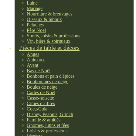
Laine
Mariage
Nourriture & breuvages
Oiseaux & hiboux
Peluches
Père Noël
Sports, loisirs & professions
Vin, bière & spiritueux
Pièces de table et décors
Anges
Animaux
Avent
Bas de Noël
Bonbons et pain d'épices
Bonhommes de neige
Boules de neige
Cartes de Noël
Casse-noisette
Cimes d'arbres
Coca-Cola
Disney, Peanuts, Grinch
Famille & amitiés
Gnomes, lutins et fées
Loisirs & professions