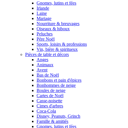
Gnomes, lutins et fées
Irlande
Laine
Mariage
Nourriture & breuvages
Oiseaux & hiboux
Peluches
Père Noël
Sports, loisirs & professions
Vin, bière & spiritueux
Pièces de table et décors
Anges
Animaux
Avent
Bas de Noël
Bonbons et pain d'épices
Bonhommes de neige
Boules de neige
Cartes de Noël
Casse-noisette
Cimes d'arbres
Coca-Cola
Disney, Peanuts, Grinch
Famille & amitiés
Gnomes, lutins et fées