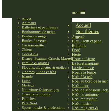
Villages LEMAX
Villages nordiques
Ornements
menu
Anges
Animaux
Accueil
Ballerines et patineuses
Nos thèmes
Bonhommes de neige
Boules de neige
Argenté
Boules de verre
Bleu, Delft et paon
Casse-noisette
Bonbons
Chiens
Doré
Coca-Cola
Fierté
Disney, Peanuts, Grinch, Marvel
Houx et Lierre
Famille & amitiés
La forêt magique
Flocons, clochettes & étoiles
La vie en rose
Gnomes, lutins et fées
Noël à la ferme
Irlande
Noël à la télé
Laine
Noël au bord de la mer
Mariage
Noël blanc
Nourriture & breuvages
Noël de Monsieur Jack
Oiseaux & hiboux
Noël en automne
Peluches
Noël fantastique
Père Noël
Noël musical
Sports, loisirs & professions
Noël religieux &