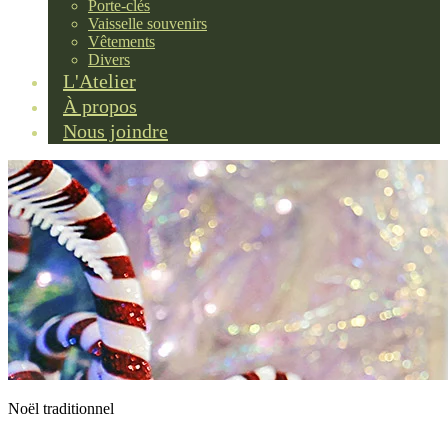
Porte-clés
Vaisselle souvenirs
Vêtements
Divers
L'Atelier
À propos
Nous joindre
Noël traditionnel