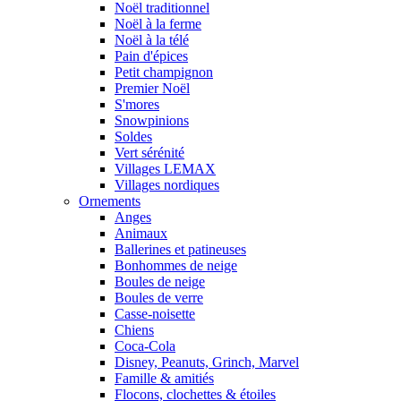
Noël traditionnel
Noël à la ferme
Noël à la télé
Pain d'épices
Petit champignon
Premier Noël
S'mores
Snowpinions
Soldes
Vert sérénité
Villages LEMAX
Villages nordiques
Ornements
Anges
Animaux
Ballerines et patineuses
Bonhommes de neige
Boules de neige
Boules de verre
Casse-noisette
Chiens
Coca-Cola
Disney, Peanuts, Grinch, Marvel
Famille & amitiés
Flocons, clochettes & étoiles