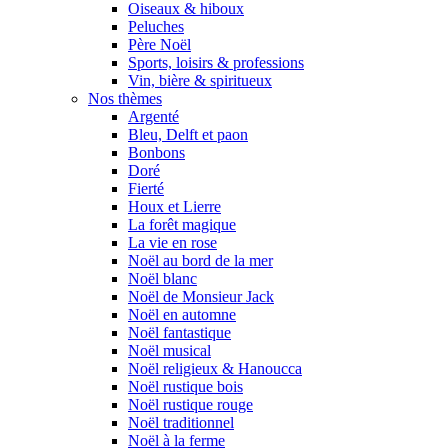
Oiseaux & hiboux
Peluches
Père Noël
Sports, loisirs & professions
Vin, bière & spiritueux
Nos thèmes
Argenté
Bleu, Delft et paon
Bonbons
Doré
Fierté
Houx et Lierre
La forêt magique
La vie en rose
Noël au bord de la mer
Noël blanc
Noël de Monsieur Jack
Noël en automne
Noël fantastique
Noël musical
Noël religieux & Hanoucca
Noël rustique bois
Noël rustique rouge
Noël traditionnel
Noël à la ferme