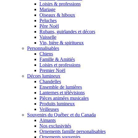
Loisirs & professions
Mariage
Oiseaux & hiboux
Peluches
Père Noël
Rubans, guirlandes et décors
Vaisselle
Vin, bière & spiritueux
Personnalisables
Chiens
Famille & Amitiés
Loisirs et professions
Premier Noël
Décors lumineux
Chandelles
Ensemble de lumières
Lanternes et télévisions
Pièces animées musicales
Produits lumineux
Veilleuses
Souvenirs du Québec et du Canada
Aimants
Nos exclusivités
Ornements famille personalisables
Ornements souvenirs