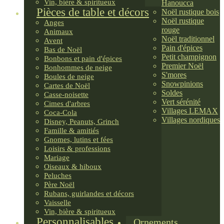
Vin, bière & spiritueux
Hanoucca
Pièces de table et décors
Noël rustique bois
Noël rustique
Anges
rouge
Animaux
Noël traditionnel
Avent
Pain d'épices
Bas de Noël
Petit champignon
Bonbons et pain d'épices
Premier Noël
Bonhommes de neige
S'mores
Boules de neige
Snowpinions
Cartes de Noël
Soldes
Casse-noisette
Vert sérénité
Cimes d'arbres
Villages LEMAX
Coca-Cola
Villages nordiques
Disney, Peanuts, Grinch
Famille & amitiés
Gnomes, lutins et fées
Loisirs & professions
Mariage
Oiseaux & hiboux
Peluches
Père Noël
Rubans, guirlandes et décors
Vaisselle
Vin, bière & spiritueux
Personnalisables
Ornements