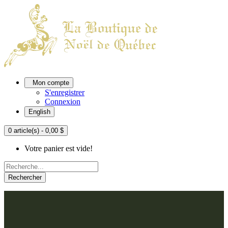
Mon compte
S'enregistrer
Connexion
English
0 article(s) - 0,00 $
Votre panier est vide!
Rechercher
ACCUEIL
L'ATELIER
À PROPOS
Nos thèmes
NOUS JOINDRE
Argenté
Bleu, Delft et paon