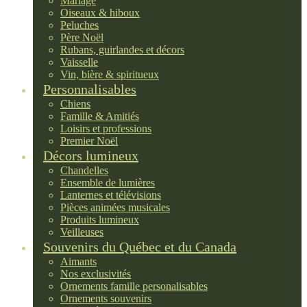
Mariage
Oiseaux & hiboux
Peluches
Père Noël
Rubans, guirlandes et décors
Vaisselle
Vin, bière & spiritueux
Personnalisables
Chiens
Famille & Amitiés
Loisirs et professions
Premier Noël
Décors lumineux
Chandelles
Ensemble de lumières
Lanternes et télévisions
Pièces animées musicales
Produits lumineux
Veilleuses
Souvenirs du Québec et du Canada
Aimants
Nos exclusivités
Ornements famille personalisables
Ornements souvenirs