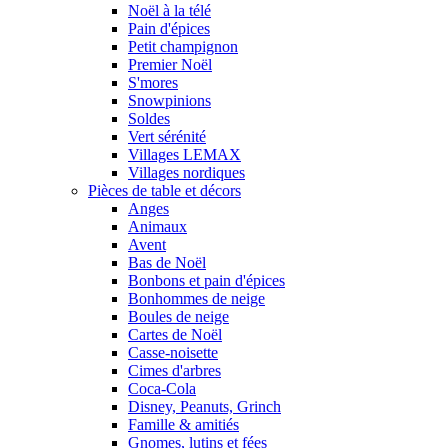
Noël à la télé
Pain d'épices
Petit champignon
Premier Noël
S'mores
Snowpinions
Soldes
Vert sérénité
Villages LEMAX
Villages nordiques
Pièces de table et décors
Anges
Animaux
Avent
Bas de Noël
Bonbons et pain d'épices
Bonhommes de neige
Boules de neige
Cartes de Noël
Casse-noisette
Cimes d'arbres
Coca-Cola
Disney, Peanuts, Grinch
Famille & amitiés
Gnomes, lutins et fées