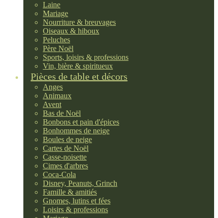
Laine
Mariage
Nourriture & breuvages
Oiseaux & hiboux
Peluches
Père Noël
Sports, loisirs & professions
Vin, bière & spiritueux
Pièces de table et décors
Anges
Animaux
Avent
Bas de Noël
Bonbons et pain d'épices
Bonhommes de neige
Boules de neige
Cartes de Noël
Casse-noisette
Cimes d'arbres
Coca-Cola
Disney, Peanuts, Grinch
Famille & amitiés
Gnomes, lutins et fées
Loisirs & professions