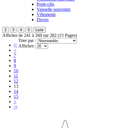
Porte-clés
Vaisselle souvenirs
Vêtements
Divers
2
3
4
5
Liste
Afficher de 241 à 260 sur 282 (15 Pages)
Trier par :
|<
Afficher:
<
7
8
9
10
11
12
13
14
15
>
>|