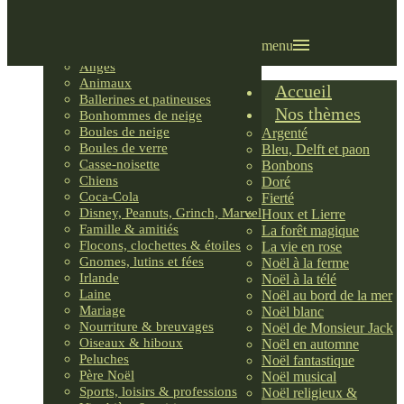
Villages LEMAX
Villages nordiques
Ornements
menu
Anges
Animaux
Accueil
Ballerines et patineuses
Nos thèmes
Bonhommes de neige
Boules de neige
Argenté
Boules de verre
Bleu, Delft et paon
Casse-noisette
Bonbons
Chiens
Doré
Coca-Cola
Fierté
Disney, Peanuts, Grinch, Marvel
Houx et Lierre
Famille & amitiés
La forêt magique
Flocons, clochettes & étoiles
La vie en rose
Gnomes, lutins et fées
Noël à la ferme
Irlande
Noël à la télé
Laine
Noël au bord de la mer
Mariage
Noël blanc
Nourriture & breuvages
Noël de Monsieur Jack
Oiseaux & hiboux
Noël en automne
Peluches
Noël fantastique
Père Noël
Noël musical
Sports, loisirs & professions
Noël religieux &