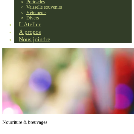
Porte-clés
Vaisselle souvenirs
Vêtements
Divers
L'Atelier
À propos
Nous joindre
Nourriture & breuvages