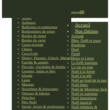
Villages LEMAX
Villages nordiques
Ornements
menu
Anges
Animaux
Accueil
Ballerines et patineuses
Nos thèmes
Bonhommes de neige
Boules de neige
Argenté
Boules de verre
Bleu, Delft et paon
Casse-noisette
Bonbons
Chiens
Doré
Coca-Cola
Fierté
Disney, Peanuts, Grinch, Marvel
Houx et Lierre
Famille & amitiés
La forêt magique
Flocons, clochettes & étoiles
La vie en rose
Gnomes, lutins et fées
Noël à la ferme
Irlande
Noël à la télé
Laine
Noël au bord de la mer
Mariage
Noël blanc
Nourriture & breuvages
Noël de Monsieur Jack
Oiseaux & hiboux
Noël en automne
Peluches
Noël fantastique
Père Noël
Noël musical
Sports, loisirs & professions
Noël religieux &