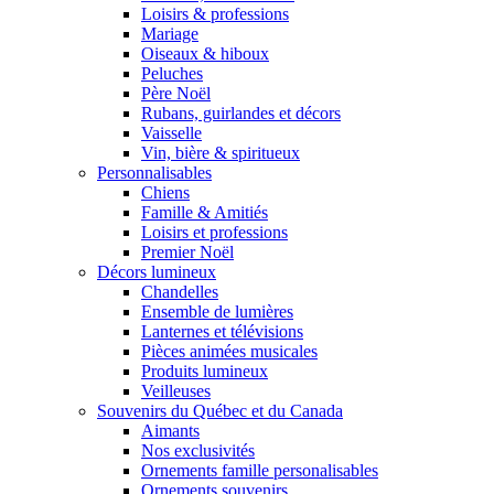
Loisirs & professions
Mariage
Oiseaux & hiboux
Peluches
Père Noël
Rubans, guirlandes et décors
Vaisselle
Vin, bière & spiritueux
Personnalisables
Chiens
Famille & Amitiés
Loisirs et professions
Premier Noël
Décors lumineux
Chandelles
Ensemble de lumières
Lanternes et télévisions
Pièces animées musicales
Produits lumineux
Veilleuses
Souvenirs du Québec et du Canada
Aimants
Nos exclusivités
Ornements famille personalisables
Ornements souvenirs