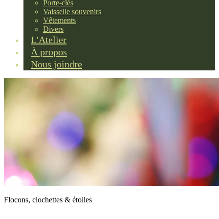
Porte-clés
Vaisselle souvenirs
Vêtements
Divers
L'Atelier
À propos
Nous joindre
Flocons, clochettes & étoiles