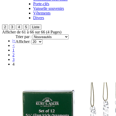
Porte-clés
Vaisselle souvenirs
Vêtements
Divers
2
3
4
5
Liste
Afficher de 61 à 66 sur 66 (4 Pages)
Trier par :
|<
Afficher:
<
1
2
3
4