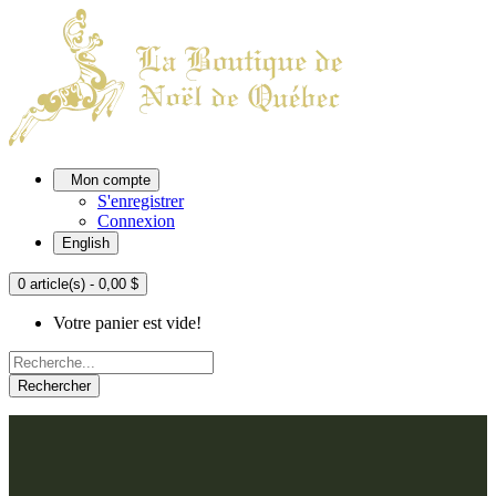
Mon compte
S'enregistrer
Connexion
English
0 article(s) - 0,00 $
Votre panier est vide!
Rechercher
ACCUEIL
L'ATELIER
À PROPOS
Nos thèmes
NOUS JOINDRE
Argenté
Bleu, Delft et paon