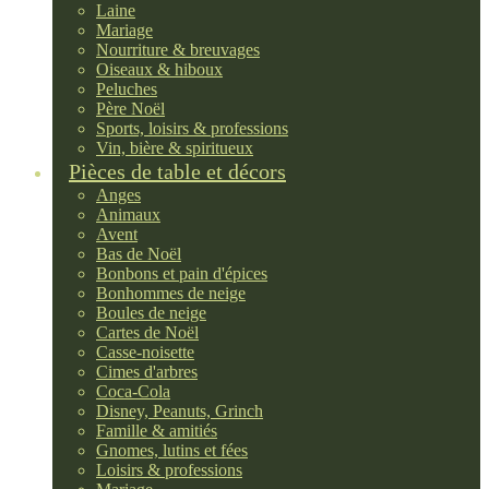
Laine
Mariage
Nourriture & breuvages
Oiseaux & hiboux
Peluches
Père Noël
Sports, loisirs & professions
Vin, bière & spiritueux
Pièces de table et décors
Anges
Animaux
Avent
Bas de Noël
Bonbons et pain d'épices
Bonhommes de neige
Boules de neige
Cartes de Noël
Casse-noisette
Cimes d'arbres
Coca-Cola
Disney, Peanuts, Grinch
Famille & amitiés
Gnomes, lutins et fées
Loisirs & professions