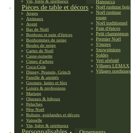
Vin, bière & spiritueux
Hanoucca
Pièces de table et décors
Noël rustique bois
Noël rustique
Anges
rouge
Animaux
Noël traditionnel
Avent
Pain d'épices
Bas de Noël
Petit champignon
Bonbons et pain d'épices
Premier Noël
Bonhommes de neige
S'mores
Boules de neige
Snowpinions
Cartes de Noël
Soldes
Casse-noisette
Vert sérénité
Cimes d'arbres
Villages LEMAX
Coca-Cola
Villages nordiques
Disney, Peanuts, Grinch
Famille & amitiés
Gnomes, lutins et fées
Loisirs & professions
Mariage
Oiseaux & hiboux
Peluches
Père Noël
Rubans, guirlandes et décors
Vaisselle
Vin, bière & spiritueux
Personnalisables
Ornements