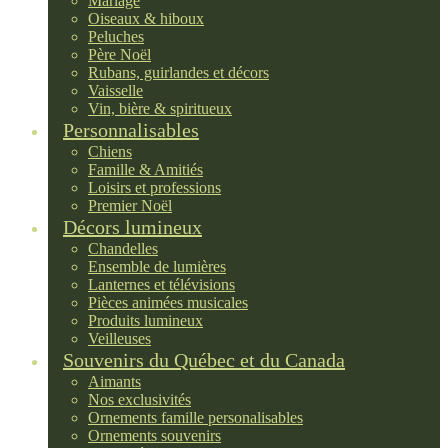
Mariage
Oiseaux & hiboux
Peluches
Père Noël
Rubans, guirlandes et décors
Vaisselle
Vin, bière & spiritueux
Personnalisables
Chiens
Famille & Amitiés
Loisirs et professions
Premier Noël
Décors lumineux
Chandelles
Ensemble de lumières
Lanternes et télévisions
Pièces animées musicales
Produits lumineux
Veilleuses
Souvenirs du Québec et du Canada
Aimants
Nos exclusivités
Ornements famille personalisables
Ornements souvenirs