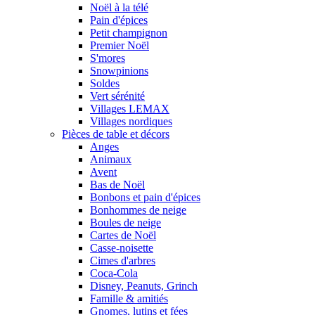
Noël à la télé
Pain d'épices
Petit champignon
Premier Noël
S'mores
Snowpinions
Soldes
Vert sérénité
Villages LEMAX
Villages nordiques
Pièces de table et décors
Anges
Animaux
Avent
Bas de Noël
Bonbons et pain d'épices
Bonhommes de neige
Boules de neige
Cartes de Noël
Casse-noisette
Cimes d'arbres
Coca-Cola
Disney, Peanuts, Grinch
Famille & amitiés
Gnomes, lutins et fées