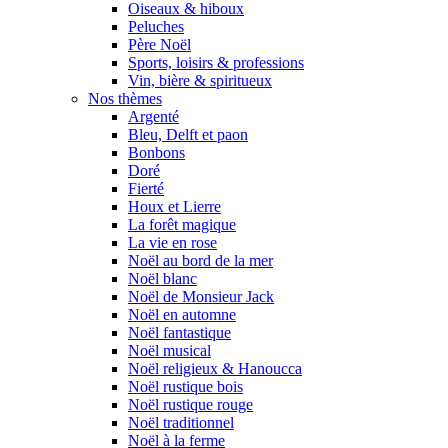
Oiseaux & hiboux
Peluches
Père Noël
Sports, loisirs & professions
Vin, bière & spiritueux
Nos thèmes
Argenté
Bleu, Delft et paon
Bonbons
Doré
Fierté
Houx et Lierre
La forêt magique
La vie en rose
Noël au bord de la mer
Noël blanc
Noël de Monsieur Jack
Noël en automne
Noël fantastique
Noël musical
Noël religieux & Hanoucca
Noël rustique bois
Noël rustique rouge
Noël traditionnel
Noël à la ferme