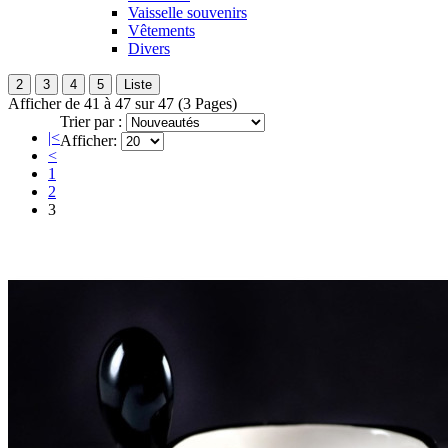
Vaisselle souvenirs
Vêtements
Divers
2
3
4
5
Liste
Afficher de 41 à 47 sur 47 (3 Pages)
Trier par :
|<
Afficher:
<
1
2
3