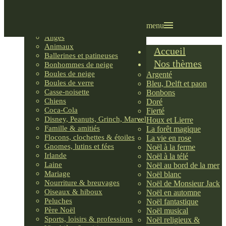
Villages LEMAX
Villages nordiques
Ornements
menu
Anges
Animaux
Accueil
Ballerines et patineuses
Nos thèmes
Bonhommes de neige
Boules de neige
Argenté
Boules de verre
Bleu, Delft et paon
Casse-noisette
Bonbons
Chiens
Doré
Coca-Cola
Fierté
Disney, Peanuts, Grinch, Marvel
Houx et Lierre
Famille & amitiés
La forêt magique
Flocons, clochettes & étoiles
La vie en rose
Gnomes, lutins et fées
Noël à la ferme
Irlande
Noël à la télé
Laine
Noël au bord de la mer
Mariage
Noël blanc
Nourriture & breuvages
Noël de Monsieur Jack
Oiseaux & hiboux
Noël en automne
Peluches
Noël fantastique
Père Noël
Noël musical
Sports, loisirs & professions
Noël religieux &