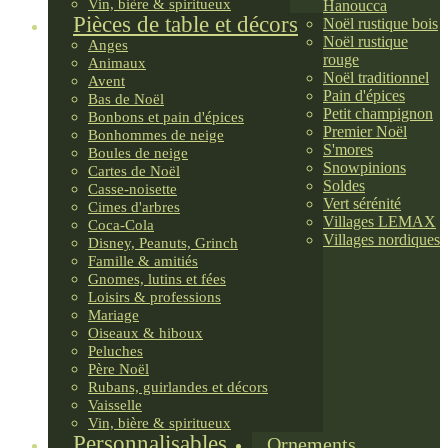
Vin, bière & spiritueux
Hanoucca
Pièces de table et décors
Noël rustique bois
Noël rustique
Anges
rouge
Animaux
Noël traditionnel
Avent
Pain d'épices
Bas de Noël
Petit champignon
Bonbons et pain d'épices
Premier Noël
Bonhommes de neige
S'mores
Boules de neige
Snowpinions
Cartes de Noël
Soldes
Casse-noisette
Vert sérénité
Cimes d'arbres
Villages LEMAX
Coca-Cola
Villages nordiques
Disney, Peanuts, Grinch
Famille & amitiés
Gnomes, lutins et fées
Loisirs & professions
Mariage
Oiseaux & hiboux
Peluches
Père Noël
Rubans, guirlandes et décors
Vaisselle
Vin, bière & spiritueux
Personnalisables
Ornements