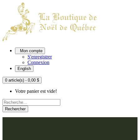
Mon compte
S'enregistrer
Connexion
English
0 article(s) - 0,00 $
Votre panier est vide!
Rechercher
ACCUEIL
L'ATELIER
À PROPOS
Nos thèmes
NOUS JOINDRE
Argenté
Bleu, Delft et paon