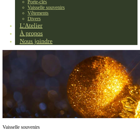
Porte-clés
Vaisselle souvenirs
Vêtements
Divers
L'Atelier
À propos
Nous joindre
Vaisselle souvenirs