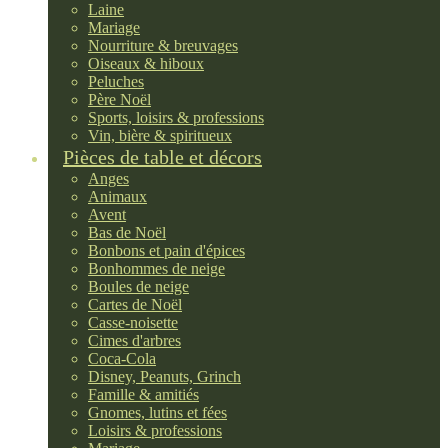
Laine
Mariage
Nourriture & breuvages
Oiseaux & hiboux
Peluches
Père Noël
Sports, loisirs & professions
Vin, bière & spiritueux
Pièces de table et décors
Anges
Animaux
Avent
Bas de Noël
Bonbons et pain d'épices
Bonhommes de neige
Boules de neige
Cartes de Noël
Casse-noisette
Cimes d'arbres
Coca-Cola
Disney, Peanuts, Grinch
Famille & amitiés
Gnomes, lutins et fées
Loisirs & professions