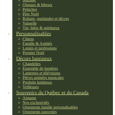
Mariage
Oiseaux & hiboux
Peluches
Père Noël
Rubans, guirlandes et décors
Vaisselle
Vin, bière & spiritueux
Personnalisables
Chiens
Famille & Amitiés
Loisirs et professions
Premier Noël
Décors lumineux
Chandelles
Ensemble de lumières
Lanternes et télévisions
Pièces animées musicales
Produits lumineux
Veilleuses
Souvenirs du Québec et du Canada
Aimants
Nos exclusivités
Ornements famille personalisables
Ornements souvenirs