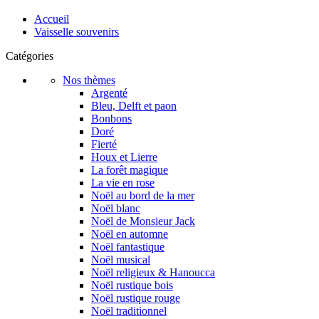
Accueil
Vaisselle souvenirs
Catégories
Nos thèmes
Argenté
Bleu, Delft et paon
Bonbons
Doré
Fierté
Houx et Lierre
La forêt magique
La vie en rose
Noël au bord de la mer
Noël blanc
Noël de Monsieur Jack
Noël en automne
Noël fantastique
Noël musical
Noël religieux & Hanoucca
Noël rustique bois
Noël rustique rouge
Noël traditionnel