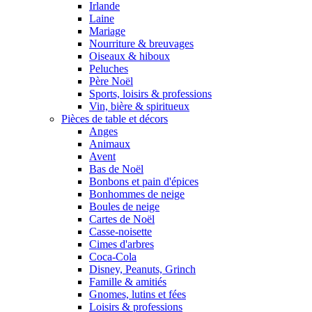
Irlande
Laine
Mariage
Nourriture & breuvages
Oiseaux & hiboux
Peluches
Père Noël
Sports, loisirs & professions
Vin, bière & spiritueux
Pièces de table et décors
Anges
Animaux
Avent
Bas de Noël
Bonbons et pain d'épices
Bonhommes de neige
Boules de neige
Cartes de Noël
Casse-noisette
Cimes d'arbres
Coca-Cola
Disney, Peanuts, Grinch
Famille & amitiés
Gnomes, lutins et fées
Loisirs & professions