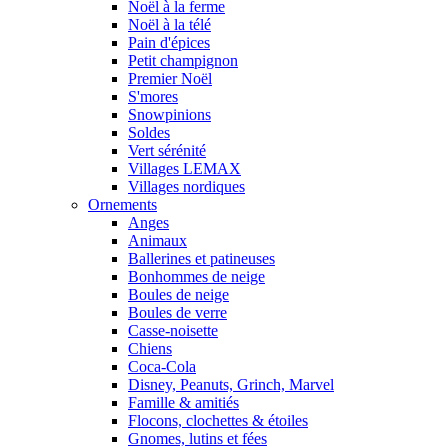
Noël à la ferme
Noël à la télé
Pain d'épices
Petit champignon
Premier Noël
S'mores
Snowpinions
Soldes
Vert sérénité
Villages LEMAX
Villages nordiques
Ornements
Anges
Animaux
Ballerines et patineuses
Bonhommes de neige
Boules de neige
Boules de verre
Casse-noisette
Chiens
Coca-Cola
Disney, Peanuts, Grinch, Marvel
Famille & amitiés
Flocons, clochettes & étoiles
Gnomes, lutins et fées